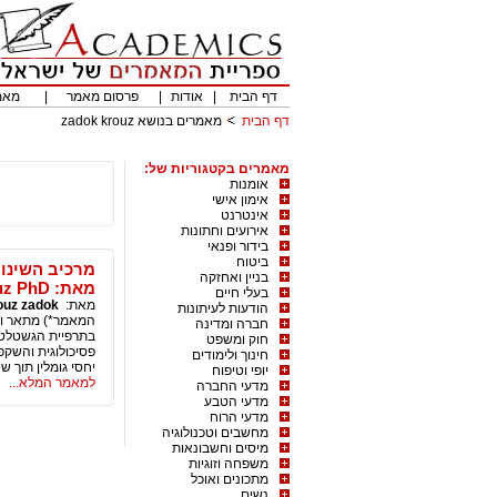
דף הבית
|
אודות
|
פרסום מאמר
|
מאמ
דף הבית
מאמרים בנושא zadok krouz
מאמרים בקטגוריות של:
אומנות
אימון אישי
אינטרנט
אירועים וחתונות
בידור ופנאי
ביטוח
בניין ואחזקה
מאת: Dr. Zadok Krouz PhD
בעלי חיים
מאת:
ouz zadok
הודעות לעיתונות
חברה ומדינה
חוק ומשפט
פסיכולוגית והשקפ
חינוך ולימודים
יחסי גומלין תוך ש
יופי וטיפוח
למאמר המלא...
מדעי החברה
מדעי הטבע
מדעי הרוח
מחשבים וטכנולוגיה
מיסים וחשבונאות
משפחה וזוגיות
מתכונים ואוכל
נשים