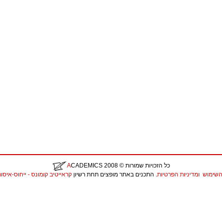
כל הזכויות שמורות
© 2008
CADEMICS
A
השימוש
ומדיניות הפרטיות
. התכנים באתר מופצים תחת רשיון
קראייטיב קומונס - ייחוס-איסור יצירות נ