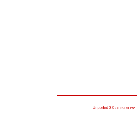
גזרות 3.0 Unported
christian louboutin replica