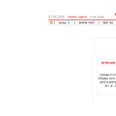
שלום אורח
הרשם
/
התחבר
07.08.2026
צור קשר
|
תנאי שימוש
|
|
טוויטר
 (The impasse ) – התנסות חוויתית
בשנת 1997 במסגרת תכנית הכשרה דו-שנתית
 תבנית או שלם מאורגן) הינה אסכולה
יימים בינהם
 ק. ו-ס..