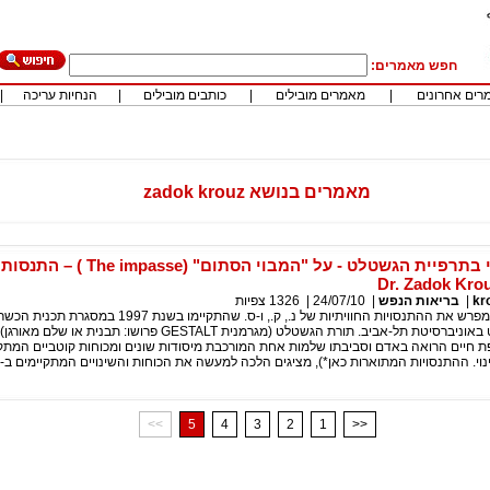
חפש מאמרים:
רים אחרונים
|
מאמרים מובילים
|
כותבים מובילים
|
הנחיות עריכה
|
מאמרים בנושא zadok krouz
מרכיב השינוי בתרפיית הגשטלט - על "המבוי הסתום"
kr
|
בריאות הנפש
|
24/07/10
|
1326
צפיות
המאמר*) מתאר ומפרש את ההתנסויות החוויתיות של נ., ק., ו-ס. שהתקיימו 
בתרפיית הגשטלט באוניברסיטת תל-אביב. תורת הגשטלט (מגרמנית GESTALT פרושו:
ת חיים הרואה באדם וסביבתו שלמות אחת המורכבת מיסודות שונים ומכוחות קוטביים המתק
ינוי. ההתנסויות המתוארות כאן*), מציגים הלכה למעשה את הכוחות והשינויים המתקיימים ב-נ.,
<<
5
4
3
2
1
>>