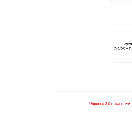
י בן צור מוסיקאי
וצר מוסיקה עם מוסיקאים צוענים סופים מראג'סטן מגיע לארץ ל2 הופעות – מסיבות
גזרות 3.0 Unported
christian louboutin replica