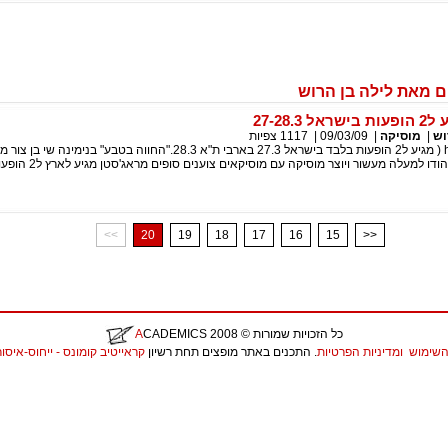
 מאת לילה בן הרוש
27-28.3
וש
|
מוסיקה
|
09/03/09
|
1117
צפיות
שי בן צור( heeyam ( מגיע ל2 הופעות בלבד בישראל 27.3 בארבי ת"א 28.3."החווה בטבע" בנימינה ש
ישראלי נדיר החי בהודו למעלה מעשור וי
<<
20
19
18
17
16
15
>>
כל הזכויות שמורות
© 2008
CADEMICS
A
השימוש
ומדיניות הפרטיות
. התכנים באתר מופצים תחת רשיון
קראייטיב קומונס - ייחוס-איסור יצירות נ