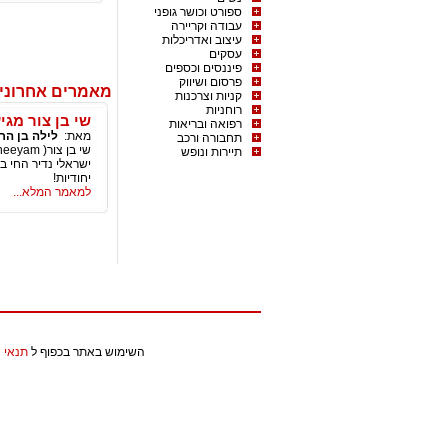
ספורט וכושר גופני
עבודה וקריירה
עיצוב ואדריכלות
עסקים
פיננסים וכספים
פרסום ושיווק
מאמרים אחרונים
קניות וצרכנות
רוחניות
שי בן צור מגיע ל2 הופעות בישראל 
רפואה ובריאות
מאת:
לילה בן הר
תחבורה ורכב
תיירות ונופש
יחודיות!
למאמר המלא...
השימוש באתר בכפוף ל
תנאי 