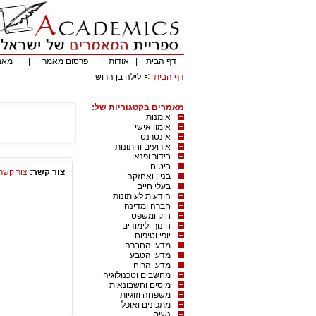
דף הבית
|
אודות
|
פרסום מאמר
|
מאמ
דף הבית
לילה בן הרוש
מאמרים בקטגוריות של:
אומנות
אימון אישי
אינטרנט
אירועים וחתונות
בידור ופנאי
ביטוח
צור קשר:
צור קשר
בניין ואחזקה
בעלי חיים
הודעות לעיתונות
חברה ומדינה
חוק ומשפט
חינוך ולימודים
יופי וטיפוח
מדעי החברה
מדעי הטבע
מדעי הרוח
מחשבים וטכנולוגיה
מיסים וחשבונאות
משפחה וזוגיות
מתכונים ואוכל
נשים