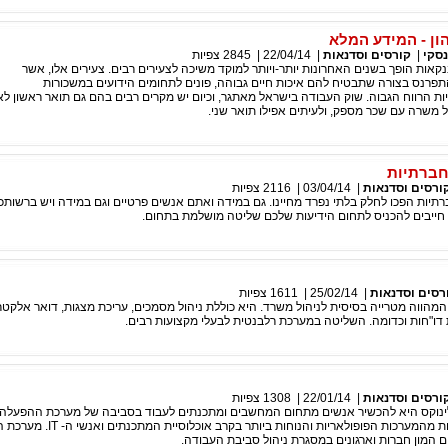
ון - המידע המלא
סקי
|
קורסים וסדנאות
|
22/04/14
|
2845
צפיות
נקאות הופך בשנים האחרונות יותר-ויותר למוקד משיכה לצעירים רבים. צעירים אלו, אשר
פרנס בצורה שתבטיח להם איכות חיים גבוהה, פונים לתחומים הידועים במשכורות
ות הרווח הגבוה. שוק העבודה בישראל מאתגר, וכיום יש מקרים רבים בהם גם תואר ראשון לא
 משרה עם שכר מספק, ולעיתים אפילו תואר שני.
חברתיות
ורסים וסדנאות
|
03/04/14
|
2116
צפיות
תיות הפכו לחלק בלתי נפרד מחיינו. גם במידה ואתם אנשים פרטיים וגם במידה ויש ברשות
חייבים להכניס לתחום הידיעות שלכם שליטה מושלמת בתחום.
רסים וסדנאות
|
25/02/14
|
1611
צפיות
מהווה מטרייה בסיסית לניהול משרד. היא כוללת ניהול מסמכים, עריכת מצגות, דואר אלקטרו
דו"חות וכדומה. השליטה במערכת רלבנטית לבעלי מקצועות רבים.
ורסים וסדנאות
|
22/01/14
|
1308
צפיות
נוקס היא להכשיר אנשים מתחום המחשבים ומתכנתים לעבוד בסביבה של מערכת ההפעלה ל
הנחשבת כיום לאחת מהמערכות הפופולאריות והנוחות בי
 המון חברות וארגונים במסגרת ניהול סביבת העבודה.