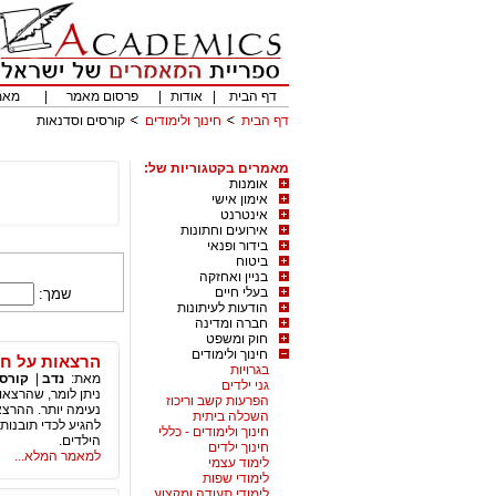
דף הבית
|
אודות
|
פרסום מאמר
|
מאמ
דף הבית
חינוך ולימודים
קורסים וסדנאות
מאמרים בקטגוריות של:
אומנות
אימון אישי
אינטרנט
אירועים וחתונות
בידור ופנאי
ביטוח
בניין ואחזקה
בעלי חיים
שמך:
הודעות לעיתונות
חברה ומדינה
חוק ומשפט
חינוך ולימודים
הרצאות על חי
בגרויות
מאת:
נדב
|
קורסי
גני ילדים
ניתן לומר, שהרצאות
הפרעות קשב וריכוז
נעימה יותר. ההרצאו
השכלה ביתית
להגיע לכדי תובנות
חינוך ולימודים - כללי
הילדים.
חינוך ילדים
למאמר המלא...
לימוד עצמי
לימודי שפות
לימודי תעודה ומקצוע