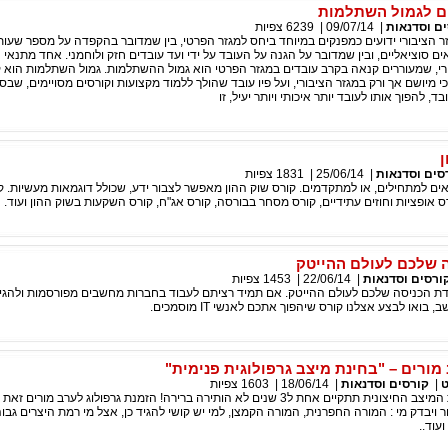
ם לגמול השתלמות
ם וסדנאות
|
09/07/14
|
6239
צפיות
 הציבורי ידועים כמפנקים במיוחד ביחס למגזר הפרטי, בין שמדובר בהקפדה על מספר שעות
ים סוציאליים, ובין שמדובר על הגנה על העובד על ידי ועד עובדים חזק ולוחמני. אחד מתנאי
ורי, שמעוררים קנאה בקרב עובדים במגזר הפרטי הוא גמול ההשתלמות. גמול השתלמות הוא 
ם כי מיושם אך ורק במגזר הציבורי, ועל פיו עובד שהולך ללמוד מקצועות וקורסים מסויימים, שבס
בד, להפוך אותו לעובד יותר איכותי ויותר יעיל, זו
ן
סים וסדנאות
|
25/06/14
|
1831
צפיות
ים למתחילים, או למתקדמים. קורס שוק ההון מאפשר לצבור ידע, שכולל דוגמאות מעשיות. ק
רס אופציות וחוזים עתידיים, קורס מסחר בבורסה, קורס אג"ח, קורס השקעות בשוק ההון ועוד.
 שלכם לעולם ההייטק
ורסים וסדנאות
|
22/06/14
|
1453
צפיות
דת הכניסה שלכם לעולם ההייטק. אם תמיד רציתם לעבוד בחברות מחשבים מפורסמות ולהגי
בואו לבצע אצלנו קורס שיהפוך אתכם לאנשי IT מוסמכים.
מורים – "בחינת מיצב גרפולוגית פנימית"
ט
|
קורסים וסדנאות
|
18/06/14
|
1603
צפיות
ההחלטה כי בחינת המיצב החיצונית תתקיים אחת ל3 שנים לא הותירה ברירה! הזמנת גרפולוג לערב מור
 ויבדק מי : המורה החפרנית, המורה הקמצן, למי יש קושי להגיד כן, אצל מי רמת היצרים גבו
ועוד..