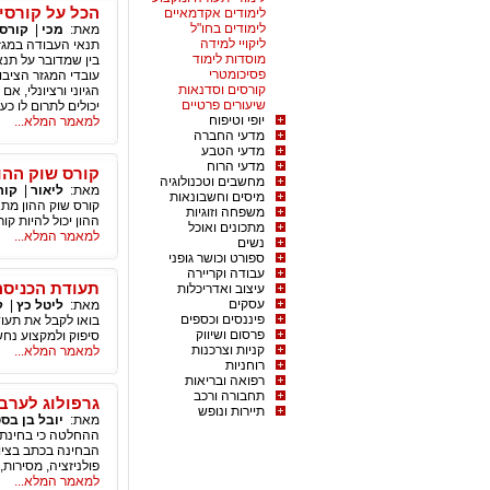
הכל על קורסי
לימודים אקדמאיים
לימודים בחו"ל
מאת:
מכי
|
קורסי
ליקויי למידה
תנאי העבודה במגזר
מוסדות לימוד
בין שמדובר על תנא
פסיכומטרי
עובדי המגזר הציב
קורסים וסדנאות
הגיוני ורציונלי, א
שיעורים פרטיים
יכולים לתרום לו כעו
יופי וטיפוח
למאמר המלא...
מדעי החברה
מדעי הטבע
מדעי הרוח
קורס שוק ההו
מחשבים וטכנולוגיה
מאת:
ליאור
|
קור
מיסים וחשבונאות
קורס שוק ההון מתא
משפחה וזוגיות
ההון יכול להיות קו
מתכונים ואוכל
למאמר המלא...
נשים
ספורט וכושר גופני
עבודה וקריירה
תעודת הכניסה
עיצוב ואדריכלות
עסקים
מאת:
ליטל כץ
|
ק
פיננסים וכספים
בואו לקבל את תעו
פרסום ושיווק
סיפוק ולמקצוע נחשב, 
קניות וצרכנות
למאמר המלא...
רוחניות
רפואה ובריאות
תחבורה ורכב
גרפולוג לערב 
תיירות ונופש
מאת:
יובל בן בס
הבחינה בכתב בציור
פולניזציה, מסירות, 
למאמר המלא...