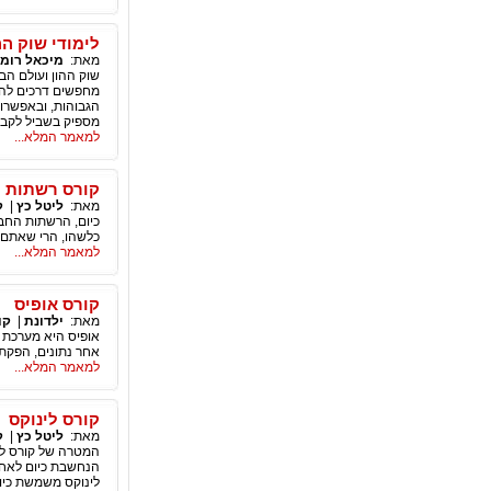
לימודי שוק הה
מאת:
מיכאל רומנ
שוק ההון ועולם הב
מחפשים דרכים להת
הגבוהות, ובאפשרוי
מספיק בשביל לקבל
למאמר המלא...
קורס רשתות 
מאת:
ליטל כץ
|
ק
כיום, הרשתות החבר
כלשהו, הרי שאתם 
למאמר המלא...
קורס אופיס
מאת:
ילדונת
|
קו
אופיס היא מערכת ה
אחר נתונים, הפקת 
למאמר המלא...
קורס לינוקס
מאת:
ליטל כץ
|
ק
המטרה של קורס לי
לינוקס משמשת כיום