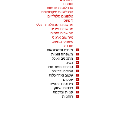
חומרה
טכנולוגיות חדשות
טכנולוגיות מיקרוסופט
טלפונים סלולריים
לינוקס
מחשבים וטכנולגיה - כללי
מחשבים ניידים
מחשבים נייחים
מיחשוב ארגוני
משחקי מחשב
תוכנה
מיסים וחשבונאות
משפחה וזוגיות
מתכונים ואוכל
נשים
ספורט וכושר גופני
עבודה וקריירה
עיצוב ואדריכלות
עסקים
פיננסים וכספים
פרסום ושיווק
קניות וצרכנות
רוחניות