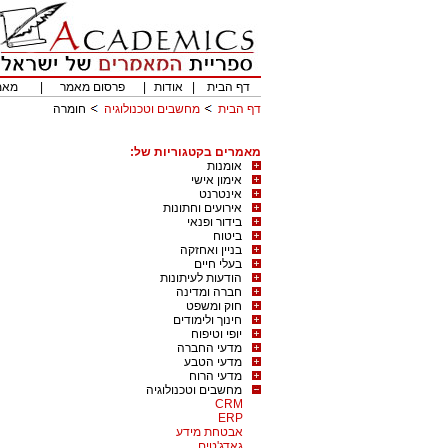
דף הבית
|
אודות
|
פרסום מאמר
|
מאמ
דף הבית
מחשבים וטכנולוגיה
חומרה
מאמרים בקטגוריות של:
אומנות
אימון אישי
אינטרנט
אירועים וחתונות
בידור ופנאי
ביטוח
בניין ואחזקה
בעלי חיים
הודעות לעיתונות
חברה ומדינה
חוק ומשפט
חינוך ולימודים
יופי וטיפוח
מדעי החברה
מדעי הטבע
מדעי הרוח
מחשבים וטכנולוגיה
CRM
ERP
אבטחת מידע
גאדג'טים