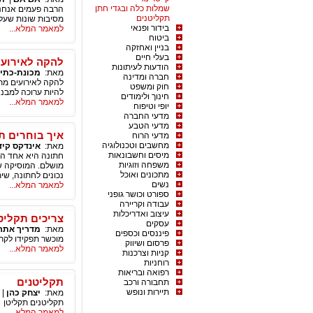
שמלות כלה ובגדי חתן
תקליטנים
מסיבות שונות שעל מנת לאפשר לצרכנים לרכוש 
בידור ופנאי
למאמר המלא...
ביטוח
בניין ואחזקה
בעלי חיים
להקה לאירועי
הודעות לעיתונות
מאת:
מכונת-כתי
חברה ומדינה
להקה לאירועים מת
חוק ומשפט
להיות ערוכה למבנה
חינוך ולימודים
למאמר המלא...
יופי וטיפוח
מדעי החברה
מדעי הטבע
איך בוחרים ת
מדעי הרוח
מחשבים וטכנולוגיה
מאת:
אינדקס קיד
מיסים וחשבונאות
חתונה היא אחד הא
משפחה וזוגיות
מושלם. המוסיקה שת
מתכונים ואוכל
נכונים לחתונה, שי
נשים
למאמר המלא...
ספורט וכושר גופני
עבודה וקריירה
עיצוב ואדריכלות
צריכים תקליט
עסקים
מאת:
מדריך אתר
פיננסים וכספים
מוכשר תפקידו לקרו
פרסום ושיווק
למאמר המלא...
קניות וצרכנות
רוחניות
רפואה ובריאות
תקליטנים
תחבורה ורכב
תיירות ונופש
מאת:
יצחק כהן
|
תקליטנים תקליטן
למאמר המלא...