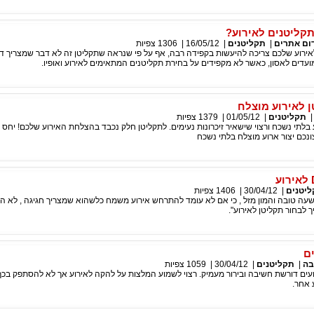
תקליטנים לאירוע?
ום אתרים
|
תקליטנים
|
16/05/12
|
1306
צפיות
אירוע שלכם צריכה להיעשות בקפידה רבה, אף על פי שנראה שתקליטן זה לא דבר שמצריך ד
ועדים לאסון, כאשר לא מקפידים על בחירת תקליטנים המתאימים לאירוע ואופיו.
 לאירוע מוצלח
תקליטנים
|
01/05/12
|
1379
צפיות
ע בלתי נשכח ורצוי שישאיר זיכרונות נעימים. לתקליטן חלק נכבד בהצלחת האירוע שלכם! יחס ט
כם יצור ארוע מוצלח בלתי נשכח
יטנים
|
30/04/12
|
1406
צפיות
שעה טובה והמון מזל , כי אם לא עומד להתרחש אירוע משמח כלשהוא שמצריך חגיגה , לא הי
לבחור תקליטן לאירוע".
ם
בה
|
תקליטנים
|
30/04/12
|
1059
צפיות
עים דורשת חשיבה ובירור מעמיק. רצוי לשמוע המלצות על להקה לאירוע אך לא להסתפק בכ
 אחר.