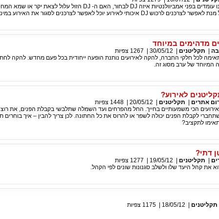
הרבה פעמים אנחנו עומדים בפני אמביוולנטיות איזה DJ לבחור, האם ה- DJ הזול עלול לצאת
DJ איכותי לאירוע יוכל לאפשר לצרכנים לסגור את האירוע במינימום הפסד
ם מדהימים במיוחד
בה
|
תקליטנים
|
30/05/12
|
1267
צפיות
אימה לכל חלקי החברה, להקה לאירועים נותנת הופעה ייחודית בכל פעם מחדש. להקה לחתו
 המיוחד של ערב מסוג זה.
קליטנים לאירוע?
ום אתרים
|
תקליטנים
|
20/05/12
|
1448
צפיות
ירועים הכי משמעותיים בחייך. החל מהפרחים ועד השמלה שתלבשי בקבלת הפנים, את רוצה
חברי לקבלת הפנים יכולה לשפר או להרוס את כל החתונה. לכן צריך להבין – איך בוחרים ת
תאימו לתקציב?
ן דתי?
ים
|
תקליטנים
|
19/05/12
|
1277
צפיות
א את קהל היעד שלו ולשלב סגנונות שונים לפי הקהל.
תקליטנים
|
18/05/12
|
1175
צפיות