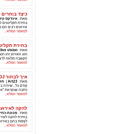
כיצד בוחרים 
מאת:
אינדקס קיד
בחירת תקליטנים ל
אירועים רבים הם מ
למאמר המלא...
בחירת תקליטן
מאת:
live vision
|
רגע האירוע זהו רג
הקשבה מלאה לרצונ
למאמר המלא...
איך לבחור DJ לאירוע
מאת:
Art23
|
תקל
קודם כל , שיהיה ב
כתבה שנקראת "איך 
למאמר המלא...
להקה לאירועי
מאת:
מכונת-כתי
בחירת להקה לאירו
לצפות בהם באירוע
למאמר המלא...