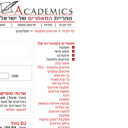
דף הבית
|
אודות
|
פרסום מאמר
|
מאמ
דף הבית
אירועים וחתונות
תקליטנים
מאמרים בקטגוריות של:
אומנות
אימון אישי
אינטרנט
אירועים וחתונות
איפור כלה
אירועים וחתונות – כללי
אירועים עסקיים
בר אירועים
שמך:
בר ובת מצווה
ברית ובריתה
הזמנות אירועים
הפקות אירועים
שרותי מוסיקה
חינה
מאת:
מיכל
|
תקל
חתונות
באירועים של פעם ב
טבעות אירוסין ונישואין
כל האורחים. אז לא
ימי הולדת
למאמר המלא...
להקות אירועים
מסיבות
מסיבות רווקים ורווקות
DJ בזול
צילום אירועים
קייטרינג
מאת:
BA BA
|
תק