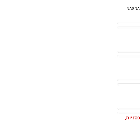
 חלק מחברת Incorporated Priceline.com. עסקות Priceline.com Incorporated בשוק NASDAQ
אכסניות,