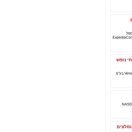
ם
NASDAQ G תחת סימול סמל
לל ExpediaCorporate.com, Hotels.com,
ים, בתי נופש
Venere נשלטת על ידי רשת Expedia Inc. בנוסף המטה שלה ברומא, איטליה Venere . יש סניפים בלונדון (Venere בע"מ
Incorporated Price. עסקות Priceline.com Incorporated בשוק NASDAQ
ות מומלצים