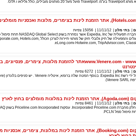
הוטלס.קום (Hotels.com), אתר הזמנת לינות בצימרים, מלונות ואכסניות מומלצי
ם
|
בתי מלון
|
11/11/12
|
15056
צפיות
Hotels.com הוא חברה תפעולית של Expedia, Inc אשר נסחרת בשוק lobal Select
expe.Expedia בעלים והמפעילה של תיק גלובלי חזק של מותגי תיירות לצרכן הכו
Hotwire.com, TripAdvisor.com, C וeLong.com.
www.Venere.com - www.Venere.comאתר להזמנת מלונות, צימרים, פנסיונ
נטרנט
ם
|
בתי מלון
|
11/11/12
|
6272
צפיות
Vener).
מומלצים בחוץ לארץ
ם
|
בתי מלון
|
11/11/12
|
8461
צפיות
Agoda.com הוא חלק מחברת line.com
אתר בוקינג.קום (Booking.com), אתר הזמנת לינות במלונות, צימרים, אכסני
ת החוץ לארץ