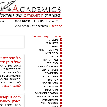
דף הבית
|
אודות
|
פרסום מאמר
|
מאמ
דף הבית
מאמרים בנושא Expediacom
מאמרים בקטגוריות של:
אומנות
אימון אישי
אינטרנט
אירועים וחתונות
בידור ופנאי
ביטוח
כל הדברים שח
בניין ואחזקה
אצל סוכן נסי
בעלי חיים
מאת:
יאיר טיולי
הודעות לעיתונות
שוק התיירות הוא א
חברה ומדינה
תלויים בגורמים ר
חוק ומשפט
והמשתלמים ביותר
חינוך ולימודים
ההזמנות שאנו מכ
יופי וטיפוח
לאינטרנט ומשלבי
מדעי החברה
למאמר המלא...
מדעי הטבע
מדעי הרוח
מחשבים וטכנולוגיה
מיסים וחשבונאות
משפחה וזוגיות
לארץ. באינט
מתכונים ואוכל
מאת:
יאיר טיולי
נשים