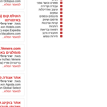
Octopus.com הוא מותג Travelport בע"מ. Travelport פועל מעל 20 מותגים מובילים, כולל גלילאו ו GTA.
ספורט וכושר גופני
למאמר המלא...
עבודה וקריירה
עיצוב ואדריכלות
עסקים
פיננסים וכספים
פרסום ושיווק
באינטרנט
קניות וצרכנות
מאת:
יאיר טיולי
רוחניות
רפואה ובריאות
תחבורה ורכב
lassicVacations.com
תיירות ונופש
למאמר המלא...
מומלצים באי
מאת:
יאיר טיולי
בריטניה) ופריז (צרפת e SARL
למאמר המלא...
אתר אגודה.קום (Agoda.com), אתר הזמנת לינות במלונות 
מאת:
יאיר טיולי
Global Select תחת סימול סמל PCLN.
למאמר המלא...
ושרותי תיירו