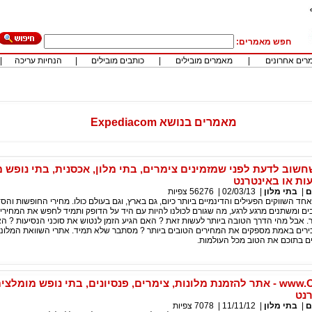
חפש מאמרים:
רים אחרונים
|
מאמרים מובילים
|
כותבים מובילים
|
הנחיות עריכה
|
מאמרים בנושא Expediacom
שוב לדעת לפני שמזמינים צימרים, בתי מלון, אכסנית, בתי נופש 
עות או באינטרנט
ם
|
בתי מלון
|
02/03/13
|
56276
צפיות
חד השווקים הפעילים והדינמיים ביותר כיום, גם בארץ, וגם בעולם כולו. מחירי החופשות והס
בים ומשתנים מרגע לרגע, מה שגורם לכולנו להיות עם היד על הדופק ותמיד לחפש את המחירים
. אבל מהי הדרך הטובה ביותר לעשות זאת ? האם הגיע הזמן לנטוש את סוכני הנסיעות ? ה
ירים באמת מספקים את המחירים הטובים ביותר ? מסתבר שלא תמיד. אתרי השוואת המלונות
ם בתוכם את הטוב מכל העולמות.
www.Octopus.com - אתר להזמנת מלונות, צימרים, פנסיונים, בתי נופש מומל
רנט
ם
|
בתי מלון
|
11/11/12
|
7078
צפיות