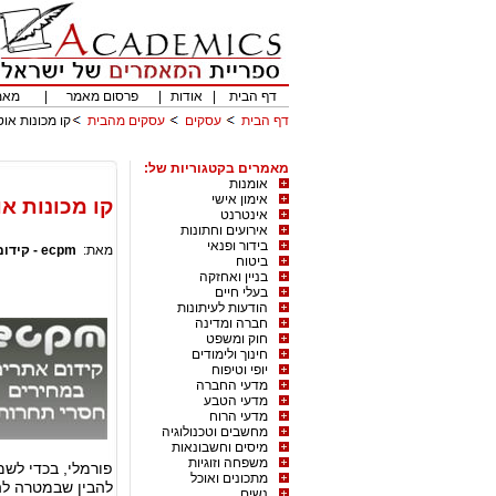
דף הבית
|
אודות
|
פרסום מאמר
|
מאמ
דף הבית
עסקים
עסקים מהבית
קו מכונות או
מאמרים בקטגוריות של:
אומנות
אימון אישי
קו מכונות א
אינטרנט
אירועים וחתונות
בידור ופנאי
מאת:
ecpm - קידום ושיווק באינטרנט
ביטוח
בניין ואחזקה
בעלי חיים
הודעות לעיתונות
חברה ומדינה
חוק ומשפט
חינוך ולימודים
יופי וטיפוח
מדעי החברה
מדעי הטבע
מדעי הרוח
מחשבים וטכנולוגיה
מיסים וחשבונאות
משפחה וזוגיות
פורמלי, בכדי לשמ
מתכונים ואוכל
להבין שבמטרה להש
נשים