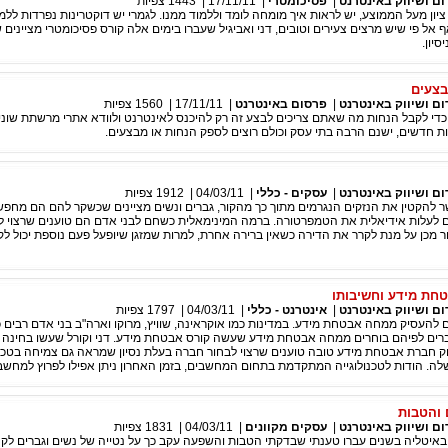
|
פסיכומטרי
|
17/11/11
|
1443
צפיות
יון מעל הממוצע, יש לראות איך מומחה לומד וללמוד ממנו. לגמרי יש דוקטרינות נפרדות ללמו
ף אל פי שיש מרצים צעירים וטובים, דני ואביגיל שעברו בימים אלה קורס פסיכומטרי מציינים 
יון.
בצעים
|
פרסום באינטרנט
|
17/11/11
|
1560
צפיות
די לקבל הנחות מה שאתם צריכים לבצע זה רק להיכנס לאינטרנט ולוודא אתרי מרשתת שוני
ת חדשים, ישנם הרבה בתי עסק וכולם רוצים לספק הנחות או מבצעים.
|
עסקים - כללי
|
04/03/11
|
1912
צפיות
 להקטין את הנזקים הנגרמים מתוך כך מהקור, גברים ונשים מציינים שכשקר להם הם מחפש
הם לעלות אידיאלית את הטמפרטורה. ברמה המינימאלית כשחם לבני אדם הם טוענים שרצוי ל
ר מכן על מנת לקרר את הדירה כשאין ברירה אחרת, למרות שמזגן שיופעל פעם נוספת יכול ל
חת מידע וחשיבותו
|
אינטרנט - כללי
|
04/03/11
|
1797
צפיות
 להעסיק ממחה אבטחת מידע. במדינות כמו אוקראינה, שוויץ, מרוקו וארה"ב בני אדם רבים כ
ים לפיהם בוחרים ממחה אבטחת מידע שעשה קורס אבטחת מידע. דני וקורל שעשו בחינה
 חברת אבטחת מידע טובה טוענים שרצוי לבחור חברה בעלת נסיון שמראה גם צמיחה בטכנו
ה. הודות לטכנולוגייה המתקדמת בתחום המחשבים, בזמן האחרון ניתן אפילו לפרוץ למחשב 
 והטבות
|
עסקים מקוונים
|
04/03/11
|
1831
צפיות
באיטליה בשנים עברו טענתי שבדקתי הטבות והשפעה עקב כך על נטייה של נשים וגברים לקנ