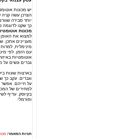
עסק עצמאי בקל
יש מכונות אוטומט
הצרכן עשה קניה 
יותר סבירה שגור
כך שקנו לדוגמה ס
מכונות אוטומטיו
למצוא את האופן 
מעניינים אתכן. ש
מינימלית, למרות 
עם הזמן. לפי מיט
אוטומטיות באיזו
גברים ונשים על מכ
בארצות שונות ביק
וגברים. עקב כך ש
על חייהם. אפשר כ
למחירים של המכונ
בקיוסק. עדיף לש
ופורמלי.
תגיות המאמר:
מכונ