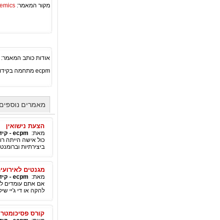
מקור המאמר:
Academics – ספריית 
אודות כותב המאמר:
ecpm מתחמה בקידום אתרים וכן
מאמרים נוספים מאת ecpm - קידום וש
הצעת נישואין
מאת:
ecpm - קידום ושיווק באינטרנט
כול אישה הייתה רו
ביצירתיות וברומנט
מגנטים לאירועי
מאת:
ecpm - קידום ושיווק באינטרנט
אם אתם עומדים לער
להקה או די ג'יי ש
קורס פסיכומטרי