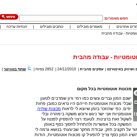
חפש מאמרים:
רים אחרונים
|
מאמרים מובילים
|
כותבים מובילים
|
הנחיות עריכה
|
טומטיות - עבודה מהבית
וטומטיות - עבודה מהבית
|
עסקים מהבית
|
24/12/2010
|
2852
צפיות
|
שתף בטוויטר
|
מכונות אוטומטיות בכל מקום
ישנם המון גברים ונשים כמו רמי ורון שמרבים לטעון
שבלי מכונות אוטומטיות חייהם היו נראים כמובן פחות
יפים. כפי שהוזכר בזמן שיוצא לי לראות
מכונות שתיה
אוטומטיות אני ישר ניגש ורוכש משקה בימהרה ובלי
לשקול זאת ברצינות. לטעמי רצוי להפסיק לפנטז על
המשקה בכל אפשרות ולהתחיל לחסוך כסף באופן
ור על תקציב חזק. עבודת מחקר שביצעתי בנושא גרמה לי
יג המון כסף צריך להפעיל קו מכונות אוטומטיות, הודות