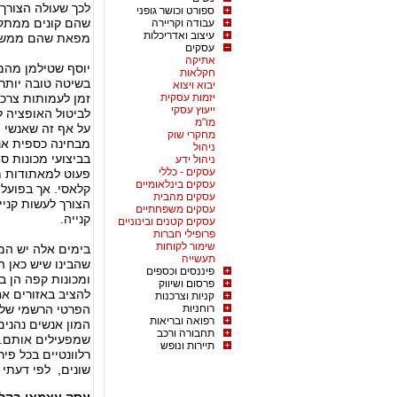
לכך שעולה הצורך 
ספורט וכושר גופני
שהם קונים ממתקי
עבודה וקריירה
עיצוב ואדריכלות
מפאת שהם ממש 
עסקים
אתיקה
יוסף שטילמן מהמ
חקלאות
בשיטה טובה יותר 
יבוא ויצוא
יזמות עסקית
זמן לעמותות צרכנ
ייעוץ עסקי
לביטול האופציה ל
מו"מ
על אף זה שאנשי 
מחקרי שוק
מבחינה כספית אנח
ניהול
בביצועי מכונות סי
ניהול ידע
עסקים - כללי
פעוט למאתודות מ
עסקים בינלאומיים
קלאסי. אך בפועל 
עסקים מהבית
הצורך לעשות קניי
עסקים משפחתיים
קנייה.
עסקים קטנים ובינוניים
פרופילי חברות
שימור לקוחות
בימים אלה יש המ
תעשייה
שהבינו שיש כאן המ
פיננסים וכספים
ומכונות קפה הן ב
פרסום ושיווק
להציב באזורים אח
קניות וצרכנות
רוחניות
הפרטי הרשמי שלכ
רפואה ובריאות
המון אנשים נהנים
תחבורה ורכב
שמפעילים אותם. מ
תיירות ונופש
רלוונטיים בכל פי
שונים, לפי דעתי 