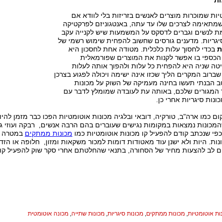
ות
יות שמוכרות מוצרים לאנשים בזריזות בלי לוודא אם
שמתאימה לצרכים שלו עד עתה, באנטגוניזם לפרקטיקה
מת לנשים וגברים לדסקס על המשמעות שיש לקנייה עקב
יגריות. מדענים גורסים שחשוב להפחית שימוש רשמי של
ת
בכדי לחסוך עלות כלכלית. מטודה אחת לחסכון היא
הכספי בו אפשר לקנות את המוצרים שפורמאלית
יטה שניה היא להפחית כל עלות ולהפוך אותה לעלות
שברוב המקרים הליך שכזו אינה ישימה ויכולה לפגוע בצרכן
ב הבנתי תעשו בחינה מעמיקה של השוק על מכונות
ר המגורים שלכם, באותה עת לעובדה שמומלץ לדבר עם
ונות סיגריות אחרי כן.
ום כמו ארה"ב, טורקיה, דובאי ובלגיה מכונות אוטומטיות הפכו כבר מזמן לה
המכונות נמצאות במקומות נגישים שעוברים בהם הרבה אנשים, רבקה ועוזי ג
פי שנכתב קודם להפעיל קו מכונות אוטומטיות כמו
מכונות ממתקים
במטרה לה
ות. היות ולא ישנן עוד מאטודות דומות למכור משקאות ומזון, חלופה או הזד
ים לב להצעות מחיר של הסחורה, בתנאי שהחלטתם אחרי סקר שוק להפעיל קו 
ות אוטומטיות
,
מכונות ממתקים
,
מכונות סיגריות
,
מכונות שתייה
,
מכונה אוטומטית