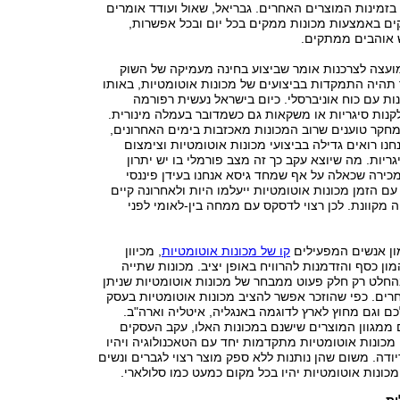
בזמינות המוצרים האחרים. גבריאל, שאול ועודד אומרים
ם באמצעות מכונות ממקים בכל יום ובכל אפשרות,
אוהבים ממתקים.
ועצה לצרכנות אומר שביצוע בחינה מעמיקה של השוק
תהיה התמקדות בביצועים של מכונות אוטומטיות, באותו
ות עם כוח אוניברסלי. כיום בישראל נעשית רפורמה
קנות סיגריות או משקאות גם כשמדובר בעמלה מינורית.
מחקר טוענים שרוב המכונות מאכזבות בימים האחרונים,
נו רואים גדילה בביצועי מכונות אוטומטיות וצימצום
גריות. מה שיוצא עקב כך זה מצב פורמלי בו יש יתרון
כירה שכאלה על אף שמחד גיסא אנחנו בעידן פיננסי
עם הזמן מכונות אוטומטיות ייעלמו היות ולאחרונה קיים
ה מקוונת. לכן רצוי לדסקס עם ממחה בין-לאומי לפני
ון אנשים המפעילים
קו של מכונות אוטומטיות
, מכיוון
ון כסף והזדמנות להרוויח באופן יציב. מכונות שתייה
החלט רק חלק פעוט ממבחר של מכונות אוטומטיות שניתן
רים. כפי שהוזכר אפשר להציב מכונות אוטומטיות בעסק
ם וגם מחוץ לארץ לדוגמה באנגליה, איטליה וארה"ב.
 ממגוון המוצרים שישנם במכונות האלו, עקב העסקים
כונות אוטומטיות מתקדמות יחד עם הטאכנולוגיה ויהיו
ריודה. משום שהן נותנות ללא ספק מוצר רצוי לגברים ונשים
מכונות אוטומטיות יהיו בכל מקום כמעט כמו סלולארי.