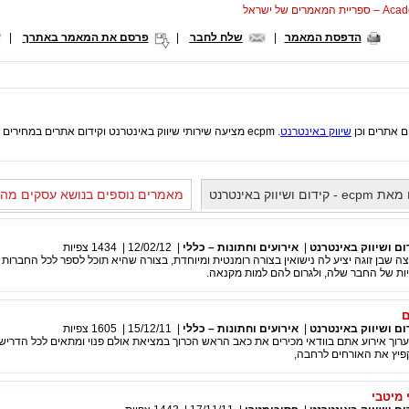
המאמרים של ישראל
הדפסת המאמר
|
שלח לחבר
|
פרסם את המאמר באתרך
|
שיווק באינטרנט
. ecpm מציעה שירותי שיווק באינטרנט וקידום אתרים במחירים חסרי תקדים וללא תחרות. מתחייבים לתוצאות!
יווק באינטרנט
מאמרים נוספים בנושא עסקים מה
|
אירועים וחתונות – כללי
|
12/02/12
|
1434
צפיות
צה שבן זוגה יציע לה נישואין בצורה רומנטית ומיוחדת, בצורה שהיא תוכל לספר לכל החברות ו
יות של החבר שלה, ולגרום להם למות מקנאה.
ם
|
אירועים וחתונות – כללי
|
15/12/11
|
1605
צפיות
וך אירוע אתם בוודאי מכירים את כאב הראש הכרוך במציאת אולם פנוי ומתאים לכל הדרישו
יקפיץ את האורחים לרחבה,
 מיטבי