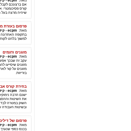
מאת:
ecpm - קידום ושיווק באינטרנט
אם ברצונכם לקבל צ
קורס פסיכומטרי. א
שיהיה מרצה בעל ניס
פרסום בעזרת מ
מאת:
ecpm - קידום ושיווק באינטרנט
בתקופה האחרונה כ
למשוך בלהט לקוחו
מזגנים ודגמים
מאת:
ecpm - קידום ושיווק באינטרנט
עקב זה שבכך אפשר
מזגנים שיסייעו ל
מזגנים על קור לאח
בזריזות.
בחירת קורס אבט
מאת:
ecpm - קידום ושיווק באינטרנט
ישנם הרבה נימוקים
את השיטות וההסבר
השוק במטרה לבדוק
ובשיטות העבודה של
פרסום של דילים
מאת:
ecpm - קידום ושיווק באינטרנט
בכנס כספי שנערך 