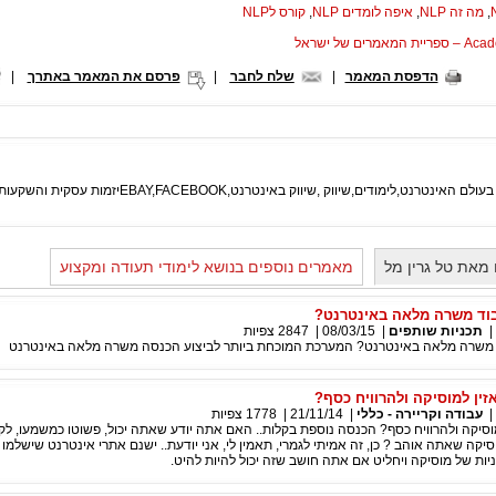
,
מה זה NLP
,
איפה לומדים NLP
,
קורס לNLP
המאמרים של ישראל
הדפסת המאמר
|
שלח לחבר
|
פרסם את המאמר באתרך
|
טרנט,לימודים,שיווק ,שיווק באינטרנט,EBAY,FACEBOOKיזמות עסקית והשקעות .
מאת טל גרין מל
מאמרים נוספים בנושא לימודי תעודה ומקצוע
עבוד משרה מלאה באינטרנט?
|
תכניות שותפים
|
08/03/15
|
2847
צפיות
וד משרה מלאה באינטרנט? המערכת המוכחת ביותר לביצוע הכנסה משרה מלאה באינטרנט
אזין למוסיקה ולהרוויח כסף?
|
עבודה וקריירה - כללי
|
21/11/14
|
1778
צפיות
מוסיקה ולהרוויח כסף? הכנסה נוספת בקלות.. האם אתה יודע שאתה יכול, פשוטו כמשמעו, ל
יקה שאתה אוהב ? כן, זה אמיתי לגמרי, תאמין לי, אני יודעת.. ישנם אתרי אינטרנט שישלמו ל