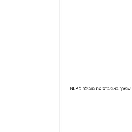
דרך המחשב בזמנך הפנוי מבלי לצאת מהבית..לשבת עם טרנינג ולהיות בקורס שנערך באוניברסיטה מובילה ל NLP