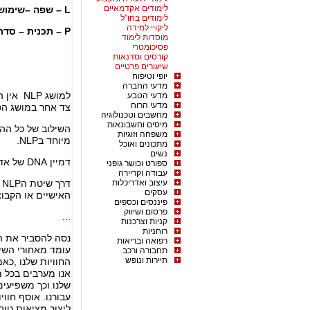
לימודים אקדמאיים
L – שפה –שימוש והשפעה.
לימודים בחו"ל
ליקויי למידה
P – תכנית – סדר פעולות והשפעה.
מוסדות לימוד
פסיכומטרי
קורסים וסדנאות
שיעורים פרטיים
יופי וטיפוח
מדעי החברה
למושג 
מדעי הטבע
מדעי הרוח
צד אחר במושג הכולל
מחשבים וטכנולוגיה
מיסים וחשבונאות
השילוב של כל ההג
משפחה וזוגיות
מיוחד בNLP.
מתכונים ואוכל
נשים
דמיין DNA של אדם או ארגון, מה גורם לו להצטיין לעומת אחרים?
ספורט וכושר גופני
עבודה וקריירה
עיצוב ואדריכלות
ד
עסקים
האישיים או הקבו
פיננסים וכספים
פרסום ושיווק
...
קניות וצרכנות
רוחניות
נסה להסביר את ה
רפואה ובריאות
תחבורה ורכב
תיירות ונופש
החוויות שלנו ,כאמ
אנו מערבים בכל 
שלנו וכך משפיעי
ליצור מציאות טובה