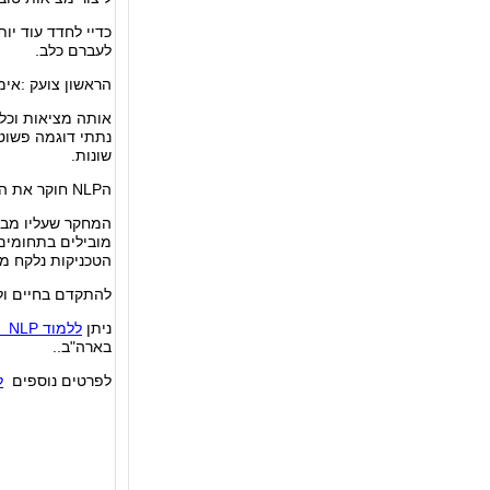
כדיי לחדד עוד יו
לעברם כלב.
הראשון צועק :אימא
אותה מציאות וכל
נתתי דוגמה פשוטה
שונות.
הNLP חוקר את המניעים הפנימיים לתקשורת ,תגובה זו או אחרת.
המחקר שעליו מבו
מובילים בתחומים ש
הטכניקות נלקח מע
להתקדם בחיים ולה
ניתן
ללמוד NLP
בארה"ב..
לפרטים נוספים
ל