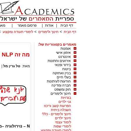
דף הבית
|
אודות
|
פרסום מאמר
|
מאמ
דף הבית
חינוך ולימודים
לימודי תעודה ומקצוע
מאמרים בקטגוריות של:
אומנות
אימון אישי
מה זה NLP ? איפה לומדים NLP?
אינטרנט
אירועים וחתונות
בידור ופנאי
מאת:
טל גרין מל
|
ביטוח
בניין ואחזקה
בעלי חיים
הודעות לעיתונות
חברה ומדינה
חוק ומשפט
חינוך ולימודים
בגרויות
גני ילדים
הפרעות קשב וריכוז
השכלה ביתית
חינוך ולימודים - כללי
חינוך ילדים
לימוד עצמי
N – נוירולוגיה –מח ומחשבה.
לימודי שפות
לימודי תעודה ומקצוע