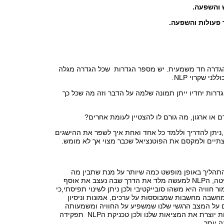
NLP אין הגדרה חד משמעית. יש מספר הגדרות שכל הגדרה מגלה
ני שקרוי NLP
.
דרות יחדיו ייתן תמונה שלמה על הדבר וזה מה שכל כך
רך שיטת הNLP ,ניתן להדריך וללמד כל אחד ואחת איך לשפר את ההישגים
צתיים ולמקסם את הפוטנציאל שכבר מצוי אך לא מומש.
תהליך באופן מופשט כמה שיותר על מנת שתבין מה
עומד מאחורי השיטה, הNLP למעשה מלד את הדרך שבה נעצב את אוסף
ור חוויה היא משהו סובייקטיבי ולכן ניתן לשינוי תפיסתי,כי
מחשבה מחשבות שמבוססות על ערכים, אמונות וניסיון
ם על המצב הרגשי שלנו שמשפיע על החוויה ומשמעותה
עבורנו. אוסף חוויות יוצרת את המציאות שלנו ולכן טכניקת הNLP תפקידה
 יותר.