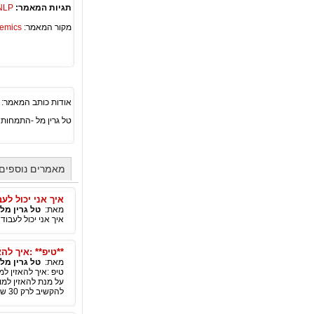
תגיות המאמר:
NLP
מקור המאמר:
Academics – ספריית 
אודות כותב המאמר:
טל גרין מל -התמחות בעולם האינ
מאמרים נוספים 
איך אני יכול ל
מאת:
טל גרין מל
איך אני יכול לעב
**טיפ** :איך לה
מאת:
טל גרין מל
טיפ :איך להאזין ל
על מנת להאזין למוס
להקשיב לרק 30 שניות של מוסיקה ויחליט אם אתה חושב שזה יכול להיות להיט.