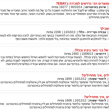
צרים הכי נדרשים למכירה בEBAY?
|
שיווק באינטרנט
|
30/10/14
|
19277
צפיות
כל מי שמחליט להקים עסק ב- eBay יש לקבל את ההחלטה חשובה כל כך של מה למכור.הרוב המכריע של מ
 של מכירת הפריטים הפופולריים ביותר, אופנתיים בשוק. למרבה הצער, כמעט אף אחד מפריט
חדשים מתחילים ..
שבילך
|
עבודה וקריירה - כללי
|
13/10/13
|
2208
צפיות
פנטזיה הנחבאת של כולנו: מה רע להתעורר בבוקר (או בצהריים), להכין כוס קפה ולא לצא
–בלי להתלבש ולהתכונן להשאר בפיג'מה ,בלי פקקים ולחץ– ולעשות משם כסף.
של בני נוער בקיץ ובכלל..
|
דרושים
|
10/06/13
|
2493
צפיות
 בני נוער בקיץ ובכלל.. הצעות עבודה מעניינות לנוער לחופש הגדול החופש הגדול בפתח ובני 
בשביל להרוויח כסף ולהרגיש בוגרים, אתן סקירה קצרה, איך ניתן להמשיך לשבת במזגן, ל
 להרוויח כסף ולא מעט..בצירוף עם הנאה. אם אתה מחפש עבודה במלצרות,להתראות.
ים ,איך מתחילים?
|
לימודי שפות
|
10/12/12
|
1859
צפיות
,איך מתחילים? אתמקד בלימוד איטלקית למתחילים און ליין,איטלקית למתחילים באינטרנט 
ת היתרונות העיקריים בלימוד קורס איטלקית למתחילים באינטרנט:
ם ,איך מתחילים?
|
לימודי שפות
|
10/12/12
|
1608
צפיות
איך מתחילים? אתמקד בלימוד גרמנית למתחילים און ליין,גרמנית למתחילים באינטרנט . את
ת היתרונות העיקריים בלימוד קורס גרמנית למתחילים באינטרנט: