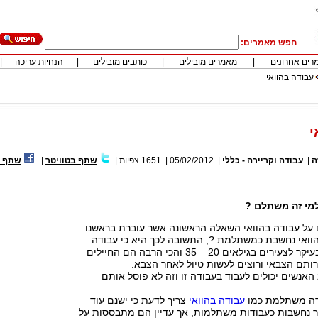
חפש מאמרים:
רים אחרונים
|
מאמרים מובילים
|
כותבים מובילים
|
הנחיות עריכה
|
עבודה בהוואי
י
ה
|
עבודה וקריירה - כללי
|
05/02/2012
|
1651
צפיות
|
שתף בטוויטר
|
שתף ב
למי זה משתלם ?
 על עבודה בהוואי השאלה הראשונה אשר עוברת בראשנו
הוואי נחשבת כמשתלמת ?, התשובה לכך היא כי עבודה
בהוואי מתאימה בעיקר לצעירים בגילאים 20 – 35 והכי הרבה הם החיילים
ותם הצבאי ורוצים לעשות טיול לאחר הצבא.
ב האנשים יכולים לעבוד בעבודה זו וזה לא פוסל אותם
ודה משתלמת כמו
עבודה בהוואי
צריך לדעת כי ישנם עוד
ר נחשבות כעבודות משתלמות, אך עדיין הם מתבססות על