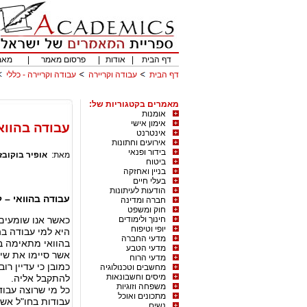
דף הבית
|
אודות
|
פרסום מאמר
|
מאמ
דף הבית
עבודה וקריירה
עבודה וקריירה - כללי
מאמרים בקטגוריות של:
אומנות
אימון אישי
עבודה בהווא
אינטרנט
אירועים וחתונות
בידור ופנאי
מאת:
אופיר בוקובז
ביטוח
בניין ואחזקה
בעלי חיים
הודעות לעיתונות
עבודה בהוואי – 
חברה ומדינה
חוק ומשפט
חינוך ולימודים
כאשר אנו שומעים
יופי וטיפוח
היא למי עבודה ב
מדעי החברה
מדעי הטבע
אשר סיימו את שיר
מדעי הרוח
כמובן כי עדיין רו
מחשבים וטכנולוגיה
מיסים וחשבונאות
להתקבל אליה.
משפחה וזוגיות
כל מי שרוצה עב
מתכונים ואוכל
עבודות בחו"ל אש
נשים