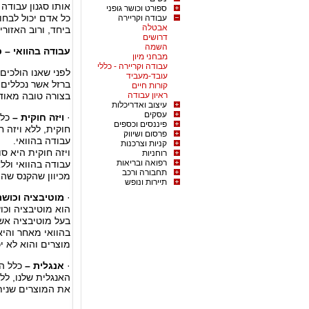
אותו סגנון עבודה
ספורט וכושר גופני
כל אדם יכול לבחור
עבודה וקריירה
אבטלה
ביחד, ורוב האזורי
דרושים
השמה
עבודה בהוואי – כ
מבחני מיון
עבודה וקריירה - כללי
לפני שאנו הולכים
עובד-מעביד
ברזל אשר נכללים 
קורות חיים
ראיון עבודה
בצורה טובה מאוד 
עיצוב ואדריכלות
עסקים
·
ויזה חוקית –
כלל
פיננסים וכספים
חוקית, ללא ויזה 
פרסום ושיווק
עבודה בהוואי.
קניות וצרכנות
ויזה חוקית היא ס
רוחניות
רפואה ובריאות
עבודה בהוואי ולל
תחבורה ורכב
מכיוון שהקנס שה
תיירות ונופש
·
מוטיבציה וכושר
הוא מוטיבציה וכוש
בעל מוטיבציה אשר
בהוואי מאחר והיא
מוצרים והוא לא י
·
אנגלית –
כלל הב
האנגלית שלנו, לל
את המוצרים שניתנ