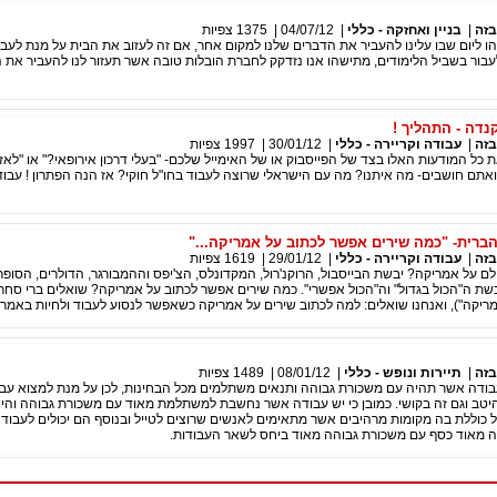
בזה
|
בניין ואחזקה - כללי
|
04/07/12
|
1375
צפיות
הו ליום שבו עלינו להעביר את הדברים שלנו למקום אחר, אם זה לעזוב את הבית על מנת לעבו
בור בשביל הלימודים, מתישהו אנו נזדקק לחברת הובלות טובה אשר תעזור לנו להעביר את 
נדה - התהליך !
בזה
|
עבודה וקריירה - כללי
|
30/01/12
|
1997
צפיות
כל המודעות האלו בצד של הפייסבוק או של האימייל שלכם- "בעלי דרכון אירופאי?" או "לאז
אתם חושבים- מה איתנו? מה עם הישראלי שרוצה לעבוד בחו"ל חוקי? אז הנה הפתרון ! עבוד
ברית- "כמה שירים אפשר לכתוב על אמריקה..."
בזה
|
עבודה וקריירה - כללי
|
29/01/12
|
1619
צפיות
לם על אמריקה? יבשת הבייסבול, הרוקנ'רול, המקדונלס, הצ'יפס וההמבורגר, הדולרים, הסופר
יבשת ה"הכול בגדול" וה"הכול אפשרי". כמה שירים אפשר לכתוב על אמריקה? שואלים ברי סחרו
ריקה"), ואנחנו שואלים: למה לכתוב שירים על אמריקה כשאפשר לנסוע לעבוד ולחיות באמר
בזה
|
תיירות ונופש - כללי
|
08/01/12
|
1489
צפיות
בודה אשר תהיה עם משכורת גבוהה ותנאים משתלמים מכל הבחינות, לכן על מנת למצוא עב
יטב וגם זה בקושי. כמובן כי יש עבודה אשר נחשבת למשתלמת מאוד עם משכורת גבוהה והי
ל כוללת בה מקומות מרהיבים אשר מתאימים לאנשים שרוצים לטייל ובנוסף הם יכולים לעבוד
ה מאוד כסף עם משכורת גבוהה מאוד ביחס לשאר העבודות.