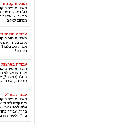
הובלות קטנות
מאת:
אופיר בוקו
כולנו מגיעים מתיש
חדשה, או אם זה לע
ממקום למקום.
עבודה חוקית בק
מאת:
אופיר בוקו
אתם בטח רואים את 
אמריקאים בלבד!" ו
בקנדה !
עבודה בארצות-ה
מאת:
אופיר בוקו
איזה ישראלי לא חו
הנולד (המקורי!), 
פורטיס (בשירם "אמ
עבודה בחו"ל
מאת:
אופיר בוקו
כיום קשה למצוא ע
עלינו לחפש ממש ה
בחו"ל, עבודה בחו"
בחו"ל ולעשות הרב