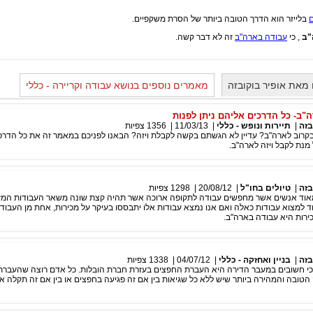
בלייזר הוא הדרך הטובה ביותר של הסרת משקפיים.
"ב
, כי
עבודה בארה"ב
זה לא דבר קשה.
מאת אופיר בוקובזה
מאמרים נוספים בנושא עבודה וקריירה - כללי
"ב- כל הדרכים אליהם ניתן לפנות
בזה
|
תיירות ונופש - כללי
|
11/03/13
|
1356
צפיות
בקרוב לארה"ב? עדיין לא הגשתם בקשה לקבלת ויזה? הבאנו לפניכם במאמר זה את כל הדרכ
 מנת לקבל ויזה לארה"ב.
בזה
|
טיולים בחו"ל
|
20/08/12
|
1298
צפיות
אוד אנשים אשר מחפשים עבודה לתקופה ארוכה אשר תהיה קצת שונה משאר העבודות המז
 למצוא עבודות כאלה ואם אנו נמצא עבודות אלו יתבססו בעיקר על מכירות, אחת מן העבוד
ירות היא עבודה בארה"ב.
בזה
|
בניין ואחזקה - כללי
|
04/07/12
|
1338
צפיות
י חשובים במעבר הדירה היא העברת החפצים בעזרת חברת הובלות. כל אדם רוצה שהעבר
טובה והמהירה ביותר שיש ללא כל שגיאות בין אם זה פגיעה בחפצים או בין אם זה תקלה 