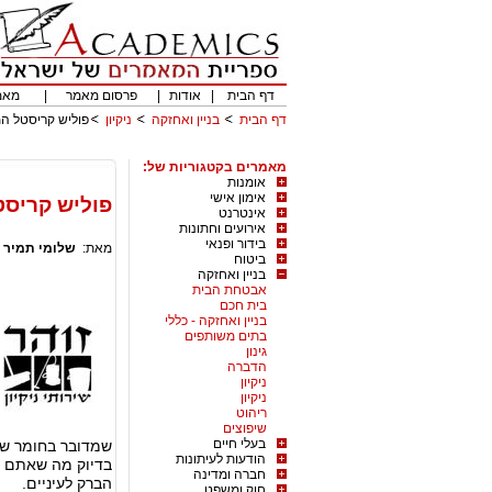
דף הבית
|
אודות
|
פרסום מאמר
|
מאמ
דף הבית
בניין ואחזקה
ניקיון
פוליש קריסטל ה
מאמרים בקטגוריות של:
אומנות
אימון אישי
פוליש קריס
אינטרנט
אירועים וחתונות
בידור ופנאי
מאת:
שלומי תמיר
|
ביטוח
בניין ואחזקה
אבטחת הבית
בית חכם
בניין ואחזקה - כללי
בתים משותפים
גינון
הדברה
ניקיון
ניקיון
ריהוט
שיפוצים
בעלי חיים
שמדובר בחומר ש
הודעות לעיתונות
בדיוק מה שאתם צ
חברה ומדינה
הברק לעיניים.
חוק ומשפט