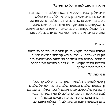
מראה הרטוב, למה זה כל כך חשוב?
ים על כך שבית העסק או המשרד שלכם יהיה מצוחצח,
ת, ישנם דברים שלא ניתן להסתיר. ללא ביצוע פוליש
טוב מדי שנה או שנתיים, הרצפה שלכם תדהה ותראה
בר השקעתם ברצפה יוקרתית ומיוחדת, אין שום סיבה
 לה לנבול. לקוחות פוטנציאליים יתרשמו בראש ובראשונה
תם עובדים. את הרצפה, כפי שאתם יודעים, לא פשוט
ועיות
עבודה מורכבת ומקצועית, מן הסתם לא מדובר על תחום
וק בו בעצמכם. אי לכך, פוליש קריסטל המראה הרטוב
ומחית. הבעיה היא שמדובר על תחום פרוץ שפועלות בו
בבניות ובלתי מקצועיות. יש לבחור בחכמה את החברה
יב את הכתוב על כך.
 איכותית?
 שלא להתפתות למחיר הנמוך ביותר. פוליש קריסטל
 במספר שלבים ובמספר שלבי ביניים. דילוג על שלבים
מתנה בין שלב לשלב יובילו אמנם לחסכון בעלויות, אבל גם
בה ולא איכותית. כמו כן עליכם לדאוג תמיד להתעניין
החברה במבנים אחרים. אל תתביישו ובקשו להיות
בהם מבוצעת העבודה. שימו לב להתנהלות העובדים,