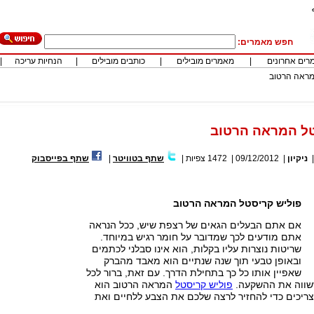
חפש מאמרים:
רים אחרונים
|
מאמרים מובילים
|
כותבים מובילים
|
הנחיות עריכה
|
מראה הרטוב
טל המראה הרטוב
ניקיון
|
09/12/2012
|
1472
צפיות
|
שתף בטוויטר
|
שתף בפייסבוק
פוליש קריסטל המראה הרטוב
אם אתם הבעלים הגאים של רצפת שיש, ככל הנראה
אתם מודעים לכך שמדובר על חומר רגיש במיוחד.
שריטות נוצרות עליו בקלות, הוא אינו סבלני לכתמים
ובאופן טבעי תוך שנה שנתיים הוא מאבד מהברק
שא
פיין אותו כל כך בתחילת הדרך. עם זאת, ברור לכל
שווה את ההשקעה.
פוליש קריסטל
המראה הרטוב הוא
ריכים כדי להחזיר לרצה שלכם את הצבע ללחיים ואת