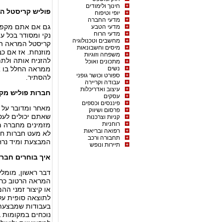
חינוך ולימודים
פוליש קריסטל ה
יופי וטיפוח
מדעי החברה
גם אם אתם מקפיד
מדעי הטבע
מדעי הרוח
נקי ומסודר בכל ע
מחשבים וטכנולוגיה
קריסטל המראה הר
מיסים וחשבונאות
מוזנחת. אז אם כ
משפחה וזוגיות
להזניח אותה ולתת
מתכונים ואוכל
נשים
ממראה החלל בו א
ספורט וכושר גופני
להסתיר.
עבודה וקריירה
עיצוב ואדריכלות
חברות פוליש מקצ
עסקים
פיננסים וכספים
מאחר ומדובר על 
פרסום ושיווק
שאתם יכולים לעס
קניות וצרכנות
רוחניות
מזמינים מחברה מ
רפואה ובריאות
לא מעט חברות חו
תחבורה ורכב
המבצעת ומיד נרח
תיירות ונופש
איך בוחרים חברה
דבר ראשון, מומלץ
המראה הרטוב כרוך
או קיצור זמני הה
לתוצאה סופית עלו
בעבודות שמבצעת 
נוכחים במקומות 