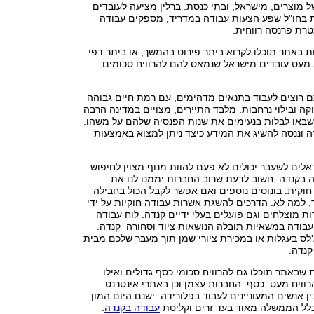
של מוצרים, מישראל, ובתי כנסת. ברלין מציעה לעובדים
ות בחו"ל שפע הצעות עבודה במדריד, מספקים עבודה
טרת פרנסה רווחית.
ת באתר תוכלו לקרוא ביתר פירוט בהמשך, או ביתר דפי
 מעט עובדים מישראל שנמאס להם להרוויח סכומים
 רוצים לעבוד בתנאים מדהימים, עם רמת חיים גבוהה
ה ובילוי נרחבות. מלבד התיירים, מצויים במדינה הרבה
שבאו לבלות בנעימים את שנות הפנסיה שלהם על משהו.
ה וננסה להשיג את המידע כיצד ניתן למצוא באמצעות
אלים לשעבר יכולים לא פעם להוות מנוף מצוין לחיפוש
 בקנדה. חשוב לדעת שרוב החברות יממנו לנו את
וקית. בונוסים נוספים ואם אפשר לקבל הכול בחבילה
 למה לא. הדרכים להשגת אשרות עבודה חוקיות על ידי
ת מוצלחים וגם פועלים בעלי ידיים קנדה. לוח עבודה
עבודה במשאיות תובלה הנושאות ציוד וסחורה קנדה.
לס בעגלות או במכירת ציורי שמן תוך מעבר שלכם מבית
קנדה.
באתר תוכלו גם להרוויח סכומי כסף גדולים ואילו
וויח מעט כסף. החברות עצמן וכן באתרי אינטרנט
ן אנשים המעוניינים לעבוד בפלורידה. ישנם היום המון
בכלל הממשלה מאוד בעד זרים וקליטת
עבודה בקנדה
.