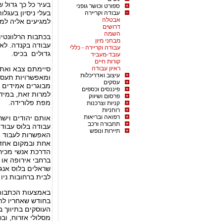
בעיר כל כך גדול 
ספורט וכושר גופני
בעלי ניסיון בעגל
עבודה וקריירה
אבטלה
למגיעים אליה למ
דרושים
השמה
בכתבות הרלוונטיו
מבחני מיון
עבודה בקנדה. לא
עבודה וקריירה - כללי
גדולים בכיס.
עובד-מעביד
קורות חיים
ראיון עבודה
סיימתם צבא ואתם
עיצוב ואדריכלות
ומאפשרויות תעסוק
עסקים
מבוגרים אמידים 
פיננסים וכספים
למרות זאת, במיד
פרסום ושיווק
מפת פלורידה.
קניות וצרכנות
רוחניות
רפואה ובריאות
אותם יהודים וישר
תחבורה ורכב
עבודה בלוס עבודה
תיירות ונופש
האפשרות לעבוד ח
אחת ובמקום אחד,
הדרכת אנשי מכירו
ברחבי אירופה או 
שראלים בלוס אנג'
לבית ברחובות ניו 
באמצעות הכתבות ש
בחודש שאחריו להר
העוסקים בתיווך בי
מסלולי אזרוח, ו