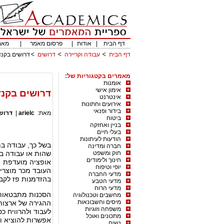
דף הבית
|
אודות
|
פרסום מאמר
|
מאמ
דף הבית
עבודה וקריירה
דרושים
דרושים בקנ
מאמרים בקטגוריות של:
אומנות
אימון אישי
דרושים בקנ
אינטרנט
אירועים וחתונות
בידור ופנאי
מאת:
arielc
|
דרוש
ביטוח
בניין ואחזקה
בעלי חיים
הודעות לעיתונות
בשל כך, עבודה במ
חברה ומדינה
חוק ומשפט
שהות או עבודה בפ
חינוך ולימודים
אופציה מועדפת ר
יופי וטיפוח
מדעי החברה
בהזדמנות פז לקבל 
מדעי הטבע
מדעי הרוח
הסכנות מתבטאות
מחשבים וטכנולוגיה
מיסים וחשבונאות
ההגירה של ארצות 
משפחה וזוגיות
לעבוד ולהרוויח כ
מתכונים ואוכל
אפשרות להוציא וי
נשים