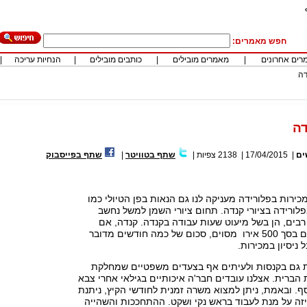
חפש מאמרים:
רים אחרונים
|
מאמרים מובילים
|
כותבים מובילים
|
הנחיות עריכה
|
דה
דה
ים
|
17/04/2015
|
2138
צפיות
|
שתף בטוויטר
|
שתף בפייסבוק
כירות בפלורידה מעניקה לנו גם הנאות בפן הטיולי כמו
לורידה בציורי קנדה. תחום ציורי השמן למשל נחשב
בים, הן בשל מיעוט שעות עבודה בקנדה. קנדה, אם
העובד מכר מוצרים בסך 500 אירו מסוים, סכום של כמה חודשים מדובר
ניסיון במכירות.
 גם בקנסות ולעיתים אף בצעדים משפטיים שמחלקת
הברית. אצלנו עובדים חבר'ה איכותיים בגילאי אחרי צבא
סף. ובאמת, ניתן למצוא משרה זמנית לחודשי הקיץ, ניתנת
זה על מנת לעבוד בראש נקי ושקט. ההתחככות והשהייה