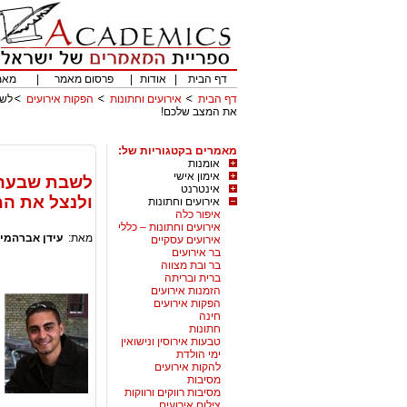
דף הבית
|
אודות
|
פרסום מאמר
|
מאמ
דף הבית
אירועים וחתונות
הפקות אירועים
לשב
את המצב שלכם!
מאמרים בקטגוריות של:
אומנות
אימון אישי
לשבת שבעה ב
אינטרנט
ולנצל את ה
אירועים וחתונות
איפור כלה
אירועים וחתונות – כללי
מאת:
עידן אברהמי
אירועים עסקיים
בר אירועים
בר ובת מצווה
ברית ובריתה
הזמנות אירועים
הפקות אירועים
חינה
חתונות
טבעות אירוסין ונישואין
ימי הולדת
להקות אירועים
מסיבות
מסיבות רווקים ורווקות
צילום אירועים