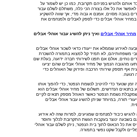
ד אותם ולהגיש בפניהם תקרובת, כמו כן יש לשמור על
י לאפשר את כל אלו בצורה הכי כלה, משתלם לשלם עבור
ים בגובה מסוים, אמנם א גבוה מדי, אך שווה להשקיע
במחיר אוהלי אבלים כדי לספק לאבלים ולמנחמים את
מחיר אוהלי אבלים
ואיך ניתן להשיג עבור אוהלי אבלים
עה לאירוע שממלא את ייעודו כדאי לשכור אוהלי אבלים
ובי משפחותיהם, לא תמיד קל למצוא בתמורה להשכרת
ים נוחים, אולם אם תפנו לשירותי חברה ידועה, בעלת שם
פתעו מהגובה הנמוך של מחיר אוהלי אבלים שהם יציעו
ית אף תספק שירותי הרכבה ופירוק של האוהלים כדי
רגועה.
זמן שנועד כדי להיטיב לנשמת הנפטר, כדי להפוך אותו
ע בתנאים הנדרשים, תשלום של מחיר אוהלי אבלים הוא
שמקבלת נשמת הנפטר כאשר האוהל מספק תנאים לקיים
יעורי תורה, במיוחד שניתן להשיג עבור אוהלי אבלים
ית.
להגיש כיבוד למנחמים שמגיעים, למרות שזה לא אירוע
ם בשבעה ינוצר בעקבות הגשת התקרובת לכלוך וחוסר
יס את כל הכאוס לתוך בית הנפטר, ניתן לשלם עבור אוהלי
ליים ולקבל שקט נפשי בתמורה.