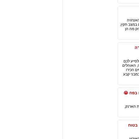
האנרגיה
 במצב תקין.
ק מה הן
רה
סייע לכם
, האוהלים
ם הכירו
מבני קבע
 בפח 😭
ת הארנק,
 בטוח
אירוע