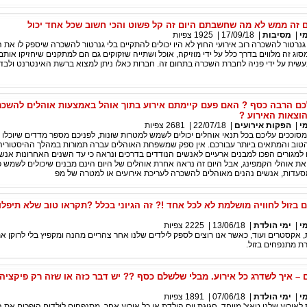
 זה ממש לא מה שחשבתם היום זה קל פשוט והכי חשוב שכל אחד יכול
י
|
מסיבות
|
17/09/18
|
1925
צפיות
גנרטור להשכרה רוב אירועי החוץ לא היו יכולים להתקיים בלי גנרטור להשכרה שיספק לו את 
סוג זה מלווים בדרך כלל על ידי מוזיקה, אוכל ושתייה שזקוקים גם הם למתקנים שיחזיקו אותם
שית על ידי פניה לחברת השכרה בתחום זה. חברות כאלו ניתן למצוא ברשת האינטרנט ולבדו
לכם הרבה כסף ? האם פעם קיימתם אירוע בתוך אוהל באמצעות אוהלים להשכ
י
|
הפקות אירועים
|
22/07/18
|
2681
צפיות
סוככים עליכם בכל תנאי אוהלים יכולים לשמש למטרות שונות, לפניכם מספר מדדים שיוכלו ל
טוב והמתאים ביותר עבורכם. אין ספק שמשפחת האוהלים עברה תמורות במהלך ההיסטוריה
מגורים הפכו למבנים ארעיים לאנשים הנודדים בדרכים ונראה כי עד השנים האחרונות אנשי
ת אוהלי הקמפינג, אבל היום זה נראה אחרת אוהלים של היום הינם מבנים שיכולים לשמש כ
מסעדות, אנשים נהנים מאוהלים להשכרה לעריכת אירועים או למטרה של מפ
בזול לחוויה מושלמת לא לכל אחד !? זה הגיוני בכלל ?תקראו טוב שלא תיפלו
י
|
ימי הולדת
|
13/06/18
|
2225
צפיות
ות, אקסטרים ועוד, כאשר אנו רוצים לספק לילדים שלנו אחר צהריים מהנה ומקפיץ בלי לרוקן א
 מתנפחים בזול.
 – איך לשדרג כל אירוע. מבלי שלשלם כסף ?? יש דבר כזה או שזה רק פיקציה
י
|
ימי הולדת
|
07/06/18
|
1891
צפיות
לאירוע שלנו טאצ' מיוחד, חגיגת יום הולדת או כל אירוע אחר, מתנפחים לילדים הופכים את ה