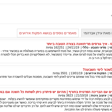
מאת עידן אברהמי
מאמרים נוספים בנושא הפקות אירועים
 - איך גורסים מריחואנה בצורה הטובה ביותר
י
|
מדעי הטבע - כללי
|
24/11/19
|
162251
צפיות
נאביס, שהוא צמח דביק ועשיר, ועל מנת להשתמש בו בסיגריה מגולגלת או במכשיר אידוי - וופ
י כלשהו על מנת לגרוס אותו. גריינדר (המכשיר, לא האפליקציה) הוא בדיוק הכלי למטרה הז
ס לקל ב-ה-ר-ב-ה.
 לשכור לימי השבעה?
י
|
הפקות אירועים
|
13/01/19
|
3501
צפיות
 לכם סדר בכל מה שאתם צריכים לארגן לימי השבעה, מסוכות אבלים להשכרה ועד פתרונו
ם עם הבריכה הפרטית בחורף | מהיום יש פיתרון ניתן לשחות כל השנה וגם בג
י
|
עיצוב גינות
|
21/10/18
|
3823
צפיות
תן לבצע בקלות רבה על ידי שימוש בפתרונות מקוריים ומתקדמים שאפשר להשיג בקלות . ישנם 
קמה של סככה אך הדרך הקלה והמהירה ביותר לביצוע היא קירוי בריכה. כאשר אנו מעוניינים 
הציבורית שלנו לשימוש ישנם כמה דברים שיש לדאוג להם. על רב הדברים יש לנו שליטה א
א משתף פעולה והורס לנו את התכניות.