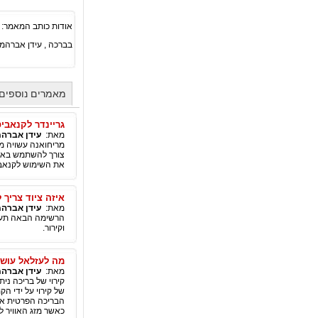
אודות כותב המאמר:
בברכה , עידן אברהמי
מאמרים נוספים 
גריינדר לקנאביס
מאת:
עידן אברהמ
מריחואנה עשויה מק
צורך להשתמש באמצע
את השימוש לקנאבי
איזה ציוד צריך
מאת:
עידן אברהמ
הרשימה הבאה תעשה
וקירור.
מה לעזלאל עושי
מאת:
עידן אברהמ
קירוי של בריכה ני
של קירוי על ידי ה
הבריכה הפרטית או 
כאשר מזג האוויר ל