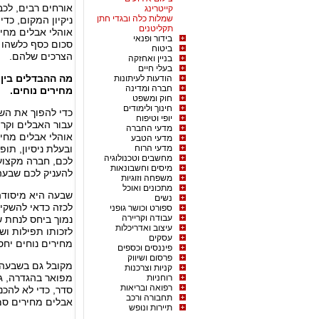
אורחים רבים, לכב
קייטרינג
שמלות כלה ובגדי חתן
ניקיון המקום, כד
תקליטנים
אוהלי אבלים מחיר
בידור ופנאי
סכום כסף כלשהו 
ביטוח
הצרכים שלהם.
בניין ואחזקה
בעלי חיים
מה ההבדלים בין
הודעות לעיתונות
חברה ומדינה
מחירים נוחים.
חוק ומשפט
חינוך ולימודים
כדי להפוך את השב
יופי וטיפוח
עבור האבלים וקר
מדעי החברה
אוהלי אבלים מחיר
מדעי הטבע
מדעי הרוח
ובעלת ניסיון, תו
מחשבים וטכנולוגיה
לכם, חברה מקצוע
מיסים וחשבונאות
להעניק לכם שבעה 
משפחה וזוגיות
מתכונים ואוכל
שבעה היא מיסודה 
נשים
לכזה כדאי להשקי
ספורט וכושר גופני
עבודה וקריירה
נמוך ביחס לנחת 
עיצוב ואדריכלות
לזכותו תפילות וש
עסקים
מחירים נוחים יחס
פיננסים וכספים
פרסום ושיווק
מקובל גם בשבעה 
קניות וצרכנות
מפואר בהגדרה, ג
רוחניות
רפואה ובריאות
סדר, כדי לא להכנ
תחבורה ורכב
אבלים מחירים סמ
תיירות ונופש