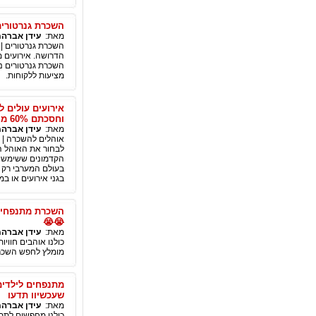
השכרת גנרטורים
מאת:
עידן אברהמ
השכרת גנרטורים | 
הדרושה. אירועים מ
השכרת גנרטורים נע
מציעות ללקוחות.
אירועים עולים 
וחסכתם 60% מהוצאות האירוע ?
מאת:
עידן אברהמ
אוהלים להשכרה | מ
לבחור את האוהל ה
הקדמונים ששימשו ל
בעולם המערבי רק א
בגני אירועים או ב
השכרת מתנפחים 
😭😭
מאת:
עידן אברהמ
כולנו אוהבים חווי
מומלץ לחפש השכרת
מתנפחים לילדים
שעכשיוו תדעו
מאת:
עידן אברהמ
כולנו מחפשים לתת 