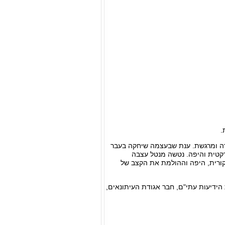
.
רה ומרגשת. ענת שבעצמה שיחקה בעבר
קטית והיפה. נטשה מנטל עצבה
מקורית, היפה וההולמת את הקצב של
שות הבינ"ל IPA, עורך ראשי לשעבר סוכנות הידיעות עתי"ם, חבר אגודת העיתונאים,