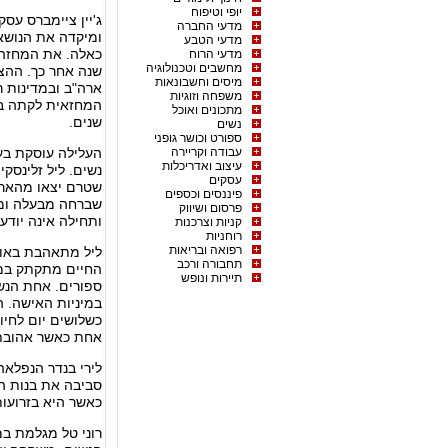
יופי וטיפוח
ג'יין ציימברס עס
מדעי החברה
ומיקדה את הנושא
מדעי הטבע
מדעי הרוח
מחשבים וטכנולוגיה
מיסים וחשבונאות
ארה"ב ובמדינות 
משפחה וזוגיות
מתכונים ואוכל
שנים.
נשים
ספורט וכושר גופני
עבודה וקריירה
העלילה עוסקת בעי
עיצוב ואדריכלות
נשים. ליל זלינסקי
עסקים
שטרם יצאו מהארון
פיננסים וכספים
שברחה מבעלה ומח
פרסום ושיווק
ותחילה אינה יודע
קניות וצרכנות
רוחניות
רפואה ובריאות
ליל מתאהבת באווה 
תחבורה ורכב
החיים מתקתק במר
תיירות ונופש
ספורים. אחת הנש
במיניות האישה. ה
כשלושים יום לחיו
אחת כאשר אהובת
לירי בנדר הנפלא
סביבה את בנות הח
כאשר היא בזרועו
רוני טל מגלמת ב