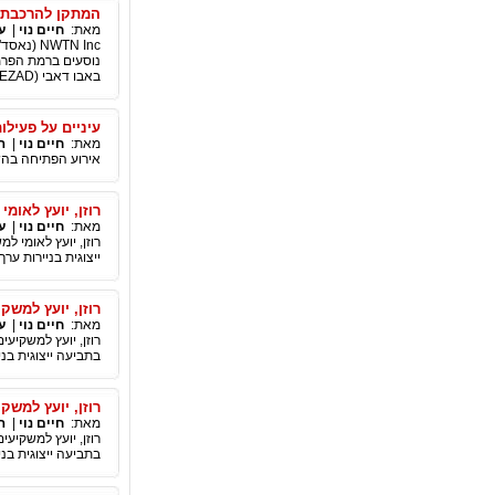
המתקן להרכבת רכב חשמלי של NWTN בא
מאת:
חיים נוי
|
ע
נוסעים ברמת הפרמי
באבו דאבי (KEZAD), מתבצעת בהתאם ללוח הזמנים, והוא יושלם ברבעון הרביעי של 2022.
עיניים על פעילו
מאת:
חיים נוי
|
ה
אירוע הפתיחה בהשת
רוזן, יועץ לאומי למשקיעי
מאת:
חיים נוי
|
ע
ייצוגית בניירות ערך – 
רוזן, יועץ למשקיעים בע
מאת:
חיים נוי
|
ע
בתביעה ייצוגית בנייר
רוזן, יועץ למשקיעים גלובלי,
מאת:
חיים נוי
|
ה
בתביעה ייצוגית בניירו