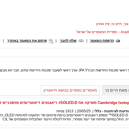
צבי
,
חיים נוי
,
קיץ אחרון
המאמרים של ישראל
הדפסת המאמר
|
שלח לחבר
|
פרסם את המאמר באתרך
|
I, עורך ראשי לשעבר סוכנות הידיעות עתים, חבר תא מבקרי התיאטרון באגודת העיתונאים.
מאת חיים נוי
מאמרים נוספים בנושא תיאטרון
Cambridge Isotope Laboratories משיקה את ISOLED-D: ריאגנטים דיאוטריומים מהפכנ
ודעות לעיתונות - כללי
|
20/05/25
|
1913
צפיות
קו המוצרים החדש ISOLED-D™ מספק 
 החל במחקר ופיתוח ועד ייצור מסחרי, הודות ליכולת הייצור הגלובלית והמומחים של CIL