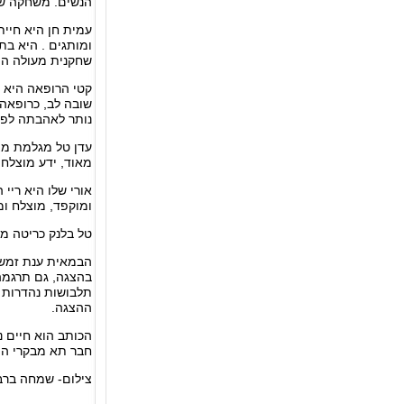
הנשים. משחקה שו
עמית חן היא חיי
ומותגים . היא בת
שחקנית מעולה המ
קטי הרופאה היא 
שובה לב, כרופאה
נותר לאהבתה לפר
עדן טל מגלמת מצ
מאוד, ידע מוצלח 
אורי שלו היא רי
ומוקפד, מוצלח ומ
טל בלנק כריטה מ
הבמאית ענת זמש-
בהצגה, גם תרגמה
תלבושות נהדרות ו
ההצגה.
חבר תא מבקרי הת
צילום- שמחה ברבי