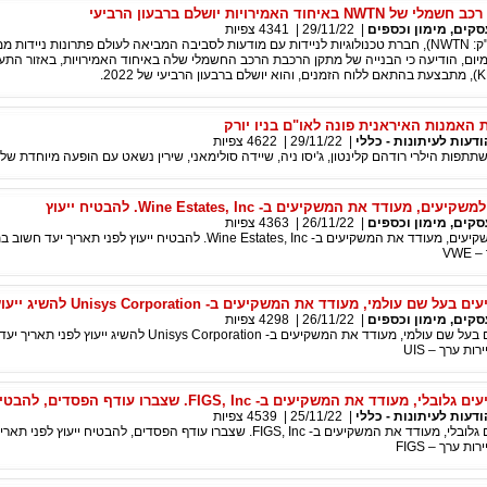
יחוד האמירויות יושלם ברבעון הרביעי
סקים, מימון וכספים
|
29/11/22
|
4341
צפיות
NWTN Inc (נאסד"ק: NWTN), חברת טכנולוגיות לניידות עם מודעות לסביבה המביאה לעולם פתרונות ניידות
ום, הודיעה כי הבנייה של מתקן הרכבת הרכב החשמלי שלה באיחוד האמירויות, באזור התעש
ת האמנות האיראנית פונה לאו"ם בניו יורק
ודעות לעיתונות - כללי
|
29/11/22
|
4622
צפיות
תפות הילרי רודהם קלינטון, ג'יסו ניה, שיידה סולימאני, שירין נשאט עם הופעה מיוחדת של ג
ם, מעודד את המשקיעים ב- Wine Estates, Inc. להבטיח ייעוץ
סקים, מימון וכספים
|
26/11/22
|
4363
צפיות
רוזן, יועץ לאומי למשקיעים, מעודד את המשקיעים ב- Wine Estates, Inc. להבטיח ייעוץ לפני תאריך 
VWE
ל שם עולמי, מעודד את המשקיעים ב- Unisys Corporation להשיג ייעוץ
סקים, מימון וכספים
|
26/11/22
|
4298
צפיות
רוזן, יועץ למשקיעים בעל שם עולמי, מעודד את המשקיעים ב- Unisys Corporation להשיג ייעוץ 
ות ערך – UIS
 מעודד את המשקיעים ב- FIGS, Inc. שצברו עודף הפסדים, להבטיח ייעוץ
ודעות לעיתונות - כללי
|
25/11/22
|
4539
צפיות
רוזן, יועץ למשקיעים גלובלי, מעודד את המשקיעים ב- FIGS, Inc. שצברו עודף הפסדים, להבטיח ייעו
ת ערך – FIGS