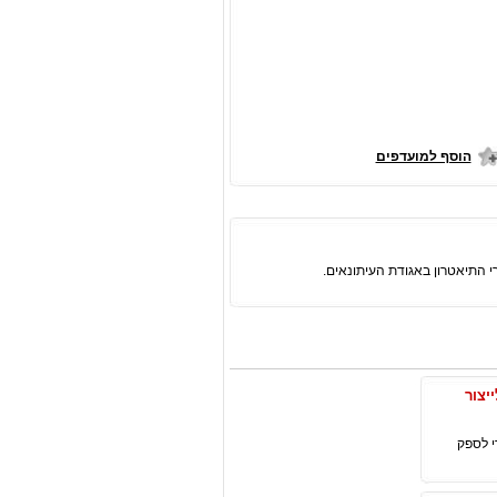
הוסף למועדפים
יים לייצור
ריאגנטים דיאוטריומים ברמת פרמיום סרי התאמה לסינתזת OLED, כדי לספק