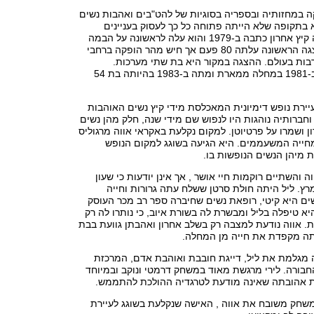
קה במחזותיה ובספריה בסוגיות של להט"בים ואהבות נשים
 בתקופה שלא הייתה פתוחה כל כך לעסוק בעניינים
כאלה. את המחזה קיץ אחרון כתבה ב-1979 והוא עלה לראשונה על הבמה
שנה אחר כך. ההצגה הראשונה עלתה 80 פעם אך חיש מהר הופקה ברחבי
רבות בעולם. ההצגה במקור היא בת שתי מערכות.
המחזאית לקתה ב-1981 במחלה ממארת ומתה ב-1983 בהיותה בת 54
ירת נופש דימיונית המאכלסת מידי קיץ נשים האוהבות
 וחברותיה נוהגות היו לנפוש שם מידי שנה, חלק מהן נשים
 ושמרו על פרטיוטן. למקום נקלעת באקראי אווה מרגוליס
ייה המשעממים. היא הגיעה בשוגג למקום הנופש
ת מיהן הנשים הנופשות בו.
והשתיים רוקמות חיי אושר , אך אינן יודעות כי שעון
ץ. ליל היתה חולת סרטן ששלח עתה גרורות וחייה
ים היא קיטי, רופאת נשים שחיברה ספר רב מכר העוסק
יא טיפלה בליל ומבשרת לה בשורת איוב, כי נותרו לה רק
ת. אווה נודעת למצבה רק בשלב אחרון ואהבתן גוועת בבת
ה מקפדת את חייה מן המחלה.
ה מגלמת את ליל, דייגת חובבת ואוהבת אדם, המרכזת
בורה. לירי מרגשת מאוד במשחק דרמטי ונוקב ובמיוחד
ת אהובתה שאינה מודעת לטרגדיה ההולכת להתממש.
משחק משובח את אווה , האישה שנקלעת בשוגג לעיירת