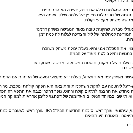
בה לב ומקצועי.
ת במה המגלמת נפלא את דונה, צעירה האוהבת חיים
 זוגתה של סו בגילום מצויין של עלמה שילון. עלמה היא
גישה משחק מקצועי וקולח.
אורלי טבג'ה, שחקנית טובה מאוד המגישה משחק דרמטי
 המודעת למחלתה של ליל והצריכה לגלות לה כמה זמן
וח.
וין את הפסלת אנני והיא בעלת יכולת משחק משובח
בתנועה והיא בולטת מאוד על הבמה.
י הבשלנית של המקום, תוססת במשחקה ומגישה משחק ראוי
שובח.
גישה משחק יפה מאוד ושקול, בעלת ידע מקצועי ומענג של הזדהות עם הדמות
ריגל ליהטטה עם להקת השחקניות והתוצאה היא הפקה קולחת ונוקבת, מרי
 מחדש את ההצגה לתרגום קולח ורהוט. נופר דרזנר עצבה את התפאורה הפר
אותי שבו במיוחד הנעליים האדומות של דונה.נוי קלימן אחראית למוזיקה ה
הכותב הוא חיים נוי, עיתונאי, עורך ראשי סוכנות החד
יאטרון באגודת העיתונאים
רו