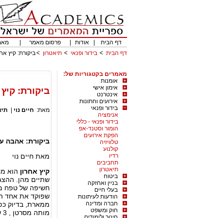
דף הבית
|
אודות
|
פרסום מאמר
|
מאמ
דף הבית
בידור ופנאי
תיאטרון
ביקורת: קיץ אח
מאמרים בקטגוריות של:
אומנות
אימון אישי
ביקורת: קיץ 
אינטרנט
אירועים וחתונות
בידור ופנאי
מאת:
חיים נוי
|
תיא
אנימציה
בידור ופנאי - כללי
הומור וסטנד-אפ
הפקת אירועים
ביקורת: אהבה עד
טלוויזיה
קולנוע
רדיו
מאת חיים נוי
תחביבים
תיאטרון
קיץ אחרון
הוא מח
ביטוח
שתיים מהן. ההצגה
בניין ואחזקה
חשיפה של טפח מח
בעלי חיים
שפוקד את אחד הז
הודעות לעיתונות
חברה ומדינה
ממארת, בדיוק כפי
חוק ומשפט
מותה מסרטן , 3 שנים לאחר שעלתה ההפקה הראשונה על הבמה.
חינוך ולימודים