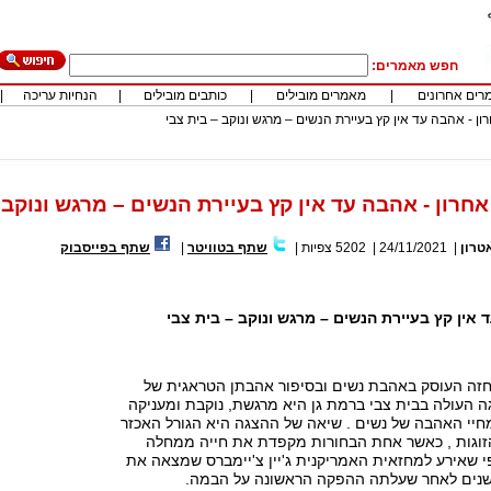
חפש מאמרים:
רים אחרונים
|
מאמרים מובילים
|
כותבים מובילים
|
הנחיות עריכה
|
רון - אהבה עד אין קץ בעיירת הנשים – מרגש ונוקב – בית צבי
אחרון - אהבה עד אין קץ בעיירת הנשים – מרגש ונוקב 
טרון
|
24/11/2021
|
5202
צפיות
|
שתף בטוויטר
|
שתף בפייסבוק
 אין קץ בעיירת הנשים – מרגש ונוקב – בית צבי
זה העוסק באהבת נשים ובסיפור אהבתן הטראגית של
 העולה בבית צבי ברמת גן היא מרגשת, נוקבת ומעניקה
יי האהבה של נשים . שיאה של ההצגה היא הגורל האכזר
וגות , כאשר אחת הבחורות מקפדת את חייה ממחלה
 שאירע למחזאית האמריקנית ג'יין צ'יימברס שמצאה את