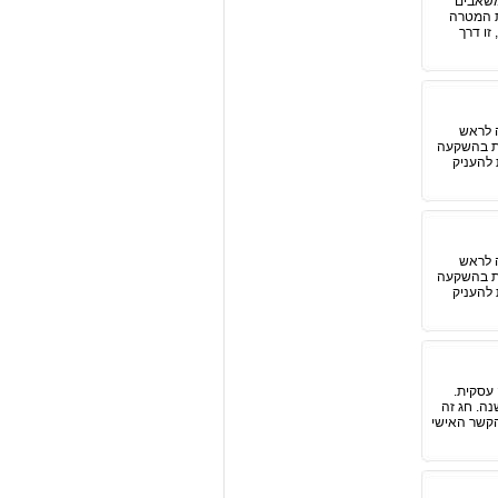
משאבים
ת המטרה
זו דרך
 לראש
את בהשקעה
 להעניק
 לראש
את בהשקעה
 להעניק
 עסקית.
ה. חג זה
הקשר האישי