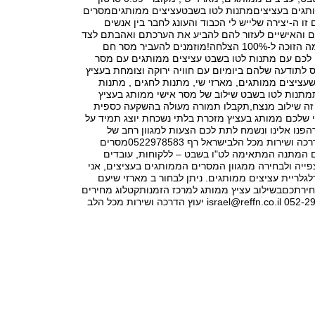
תגים בעציציםמתנות לטו בשבטעציצים ממותגיםמסרים
זו ה-יצירה שלייש לי הכבוד והעונג לחבר בין אנשים
 והאישיים לעזור להם להביע את הערכתם ואהבתם לצד
השני בדרך מקסימה הזוכה ל-100% הצלחה!מוזמנים להעביר מסר חם
לכם עם מתנות לטו בשבט עציצים ממותגים עם מסר
 לתודעה שלהם ביומיום עם חוויה ירוקה וצומחת בעציץ
עציצים ממותגים, מארזי שי, מתנות לחגים , מתנות
תמתנות לטו בשבט שילוב של מסר אישי ממותג בעציץ
ה שילוב מנצח,תקבלו תמורה מעולה בהשקעה כספית
שלכם ממותג בעציץ מזכרת בלתי נשכחת יוצג תמיד על
הפנו אלינו ונשמח לתת לכם הצעות למגוון רחב של
אפשרויותייעוץ הדרכה ושירות מכל הלבישראל רף 0522978583מסרים
 המתנה המתאימה לט"ו בשבט – ללקוחות, עובדים
פייה ולבחירה ממגוון המסרים הממותגים בעציצים, אני
לגלריית עציצים ממותגים. ניתן לבחור ב מארזי שיעם
ירתכםבשילוב עציץ ממותג למרכז הזמנותקטלוג מחירים
israel@reffn.co.il
יעוץ הדרכה ושירות מכל הלב