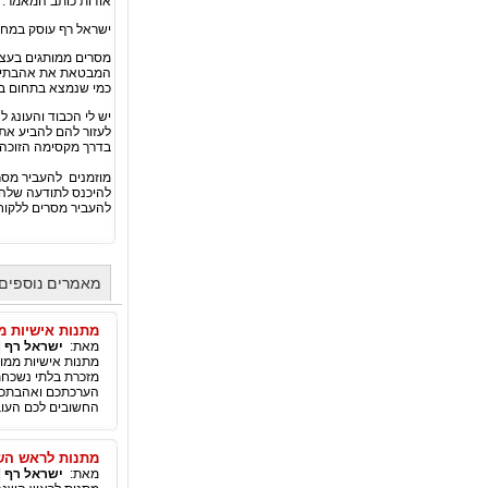
אודות כותב המאמר:
ישראל רף עוסק במחקר
מסרים ממותגים בעציצ
המבטאת את אהבתי ל
כמי שנמצא בתחום ב-60 השנים האחרונו
יש לי הכבוד והעונג 
לעזור להם להביע א
בדרך מקסימה הזוכה ל-100% הצל
מוזמנים להעביר מס
להיכנס לתודעה שלהם 
להעביר מסרים ללקוחו
מאמרים נוספים
מתנות אישיות מ
מאת:
ישראל רף
|
מתנות אישיות ממו
מזכרת בלתי נשכחת
החשובים לכם העובדים 
מתנות לראש השנ
מאת:
ישראל רף
|