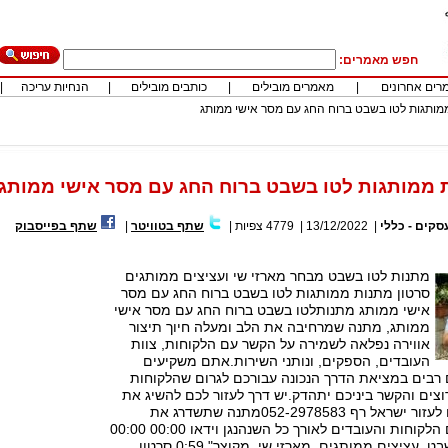
חפש מאמרים:
רים אחרונים
|
מאמרים מובילים
|
כותבים מובילים
|
הנחיות עריכה
|
מותגות לטו בשבט ברוח החג עם מסר אישי ממותג
 ממותגות לטו בשבט ברוח החג עם מסר אישי ממותג
סקים - כללי
|
13/12/2022
|
4779
צפיות
|
שתף בטוויטר
|
שתף בפייסבוק
מתנות לטו בשבט מבחר מארזי שי ועציצים ממותגים
סרטון מתנות ממותגות לטו בשבט ברוח החג עם מסר
אישי ממותג מתנותלטו בשבט ברוח החג עם מסר אישי
ממותג, מתנה שמרחיבה את הלב ומעלה חיוך תיצור
אווירה נפלאה לשמירה על הקשר עם הלקוחות, צוות
העובדים, הספקים, ונותני השירות.אתם משקיעים
בים במציאת הדרך הנכונה עבורכם לגרום שהלקוחות
וצים והקשר ביניכם יתהדק.יש דרך לעזור לכם להשיג את
המטרה הזו!נשמח לעזור ישראל רף 052-2978583מתנה שתשדרג את
היחסים שלכם עם הלקוחות והעובדים לאורך כל השנהנגן וידאו 00:00 00:00
1. "מתנות לטו בשבט, עציצים ממותגים, מארזי שי, מקוצר" 0:59 סרטון