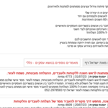
 פיתוח וגידול עציצים ממותגים למתנות ולאירועים.
ים זו ה-יצירה שלי
אנשים ולצמחים גם יחד
ת
לחבר בין אנשים בקשריהם העסקיים והאישיים
ת הערכתם ואהבתם לצד השני
חה!
ר חם לאנשים החשובים לכם
ביומיום, עם חוויה ירוקה וצומחת בעציץ.
ת ולאורחים באירוע עסקי או פרטי.
 מאת ישראל רף
מאמרים נוספים בנושא עסקים - כללי
מותגות לראש השנה ללקוחות ולעובדים, ההצלחה מובטחת, נשמח לעזור.
יזמות עסקית
|
31/07/23
|
4773
צפיות
תגות לראש השנה ללקוחות ולעובדים, ההצלחה מובטחת, נשמח לעזור. מסר אישי שלכם ממות
 תוצג תמיד על השולחן ולא במגירה. המטרה לחבר בין אנשים בקשריכם העסקיים והאישיים
הערכתכם ואהבתכם בדרך מקסימה הזוכה ל-100% הצלחה! מוזמנים להעביר מסר אישי חם ממותג בעציץ ל
והלקוחות נשמח לעזור ישראל רף 052-2978583
ה, מחפש דרך מקורית להעביר מסר של הצלחה לעובדים והלקוחות
יזמות עסקית
|
20/07/23
|
4609
צפיות