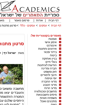
דף הבית
|
אודות
|
פרסום מאמר
|
מאמ
דף הבית
עסקים
עסקים - כללי
סרטון מתנות מ
מאמרים בקטגוריות של:
אומנות
אימון אישי
סרטון מתנות
אינטרנט
אירועים וחתונות
בידור ופנאי
מאת:
ישראל רף
|
ע
ביטוח
בניין ואחזקה
בעלי חיים
הודעות לעיתונות
חברה ומדינה
חוק ומשפט
חינוך ולימודים
יופי וטיפוח
מדעי החברה
מדעי הטבע
מדעי הרוח
מחשבה ומשאבים ר
מחשבים וטכנולוגיה
והעובדים יצאו מר
מיסים וחשבונאות
משפחה וזוגיות
מתכונים ואוכל
נשים