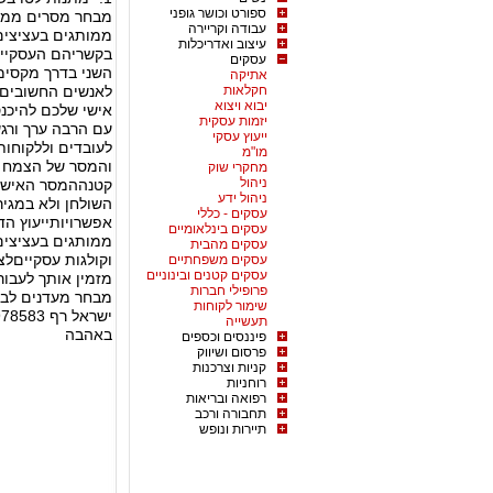
ספורט וכושר גופני
מבחר מסרים ממו
עבודה וקריירה
ממותגים בעציצים 
עיצוב ואדריכלות
בקשריהם העסקיים
עסקים
אתיקה
חקלאות
לאנשים החשובים 
יבוא ויצוא
אישי שלכם להיכנס
יזמות עסקית
עם הרבה ערך ורגש
ייעוץ עסקי
לעובדים וללקוחו
מו"מ
והמסר של הצמח ז
מחקרי שוק
ניהול
קטנההמסר האישי 
ניהול ידע
השולחן ולא במגיר
עסקים - כללי
עסקים בינלאומיים
ממותגים בעציצים
עסקים מהבית
וקולגות עסקייםלצ
עסקים משפחתיים
עסקים קטנים ובינוניים
מזמין אותך לעבור
פרופילי חברות
מבחר מעדנים לבח
שימור לקוחות
ישראל רף 052-2978583
תעשייה
באהבה
פיננסים וכספים
פרסום ושיווק
קניות וצרכנות
רוחניות
רפואה ובריאות
תחבורה ורכב
תיירות ונופש