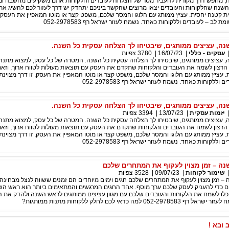
, מחפש דרך מקורית להעביר מסר של הצלחה לעובדים והלקוחות אתם משקיעים מחשבה ו
שנה שהלקוחות והעובדים יצאו מרוצים שהקשר ביניכם יתהדק יש דרך לעזור לכם להשיג א
 קטנה יחסית. עציץ ממותג עם הלוגו והמסר שלכם, משפט קצר או מוטו המאפיין את העסק, 
 לב – לעובדים וללקוחות כאחד. נשמח לעזור ישראל רף 052-2978583
ה, עציצים ממותגים, שיבטיחו לך הצלחה עסקית כל השנה.
עסקים - כללי
|
16/07/23
|
3780
צפיות
 עציצים ממותגים, שיבטיחו לך הצלחה עסקית כל השנה. המטרה של כל עסק, למצוא מתנה
צון לשמח את העובדים והלקוחות שתקדם את העסק עם תוצאות מעולות לטווח ארוך, וז
 עציץ ממותג עם הלוגו והמסר שלכם, משפט קצר או מוטו המאפיין את העסק, זו דרך מצוינת
ללקוחות כאחד. נשמח לעזור ישראל רף 052-2978583
ה, עציצים ממותגים, שיבטיחו לך הצלחה עסקית כל השנה.
יזמות עסקית
|
13/07/23
|
3394
צפיות
 עציצים ממותגים, שיבטיחו לך הצלחה עסקית כל השנה. המטרה של כל עסק, למצוא מתנה
צון לשמח את העובדים והלקוחות שתקדם את העסק עם תוצאות מעולות לטווח ארוך, וז
 עציץ ממותג עם הלוגו והמסר שלכם, משפט קצר או מוטו המאפיין את העסק, זו דרך מצוינת
ללקוחות כאחד. נשמח לעזור ישראל רף 052-2978583
ה – זמן מצוין לעקוף את המתחרים שלכם
שימור לקוחות
|
09/07/23
|
3528
צפיות
 זמן מצוין לעקוף את המתחרים שלכם חגים וימים מיוחדים הם זמנים ששווה לנצל מבחינה
ם כדי להעניק לעסק שלכם ערך מוסף. אחד החגים המרגשים והמתאימים ביותר הוא ראש השנ
לו לשמח את הלקוחות והעובדים שלכם עם מגוון עציצים ממותגים לראש השנה ולהדק את 
05 למה כדאי לכם לחלק ללקוחות מתנות ממותגות?
ובא !