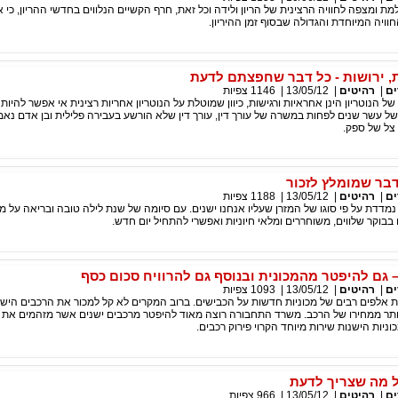
ת ומצפה לחוויה הרצינית של הריון ולידה וכל זאת, חרף הקשיים הנלווים בחדשי ההריון, כי
ויה המיוחדת והגדולה שבסוף זמן ההיריון.
ות, ירושות - כל דבר שחפצתם לדעת
ים
|
רהיטים
|
13/05/12
|
1146
צפיות
 של הנוטריון הינן אחראיות ורגישות, כיוון שמוטלת על הנוטריון אחריות רצינית אי אפשר להיות נ
ל עשר שנים לפחות במשרה של עורך דין, עורך דין שלא הורשע בעבירה פלילית ובן אדם נאמן
 צל של ספק.
דבר שמומלץ לזכור
ים
|
רהיטים
|
13/05/12
|
1188
צפיות
מדדת על פי סוגו של המזרן שעליו אנחנו ישנים. עם סיומה של שנת לילה טובה ובריאה על מז
 בבוקר שלווים, משוחררים ומלאי חיוניות ואפשרי להתחיל יום חדש.
– גם להיפטר מהמכונית ובנוסף גם להרוויח סכום כסף
ים
|
רהיטים
|
13/05/12
|
1093
צפיות
 אלפים רבים של מכוניות חדשות על הכבישים. ברוב המקרים לא קל למכור את הרכבים הישנ
 יותר ממחירו של הרכב. משרד התחבורה רוצה מאוד להיפטר מרכבים ישנים אשר מזהמים את
ניות הישנות שירות מיוחד הקרוי פירוק רכבים.
 מה שצריך לדעת
ים
|
רהיטים
|
13/05/12
|
966
צפיות