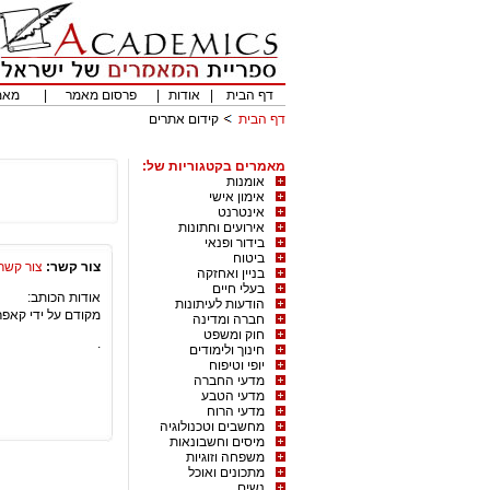
דף הבית
|
אודות
|
פרסום מאמר
|
מאמ
דף הבית
קידום אתרים
מאמרים בקטגוריות של:
אומנות
אימון אישי
אינטרנט
אירועים וחתונות
בידור ופנאי
ביטוח
צור קשר:
צור קשר
בניין ואחזקה
בעלי חיים
אודות הכותב:
הודעות לעיתונות
מקודם על ידי קאפר
חברה ומדינה
חוק ומשפט
.
חינוך ולימודים
יופי וטיפוח
מדעי החברה
מדעי הטבע
מדעי הרוח
מחשבים וטכנולוגיה
מיסים וחשבונאות
משפחה וזוגיות
מתכונים ואוכל
נשים