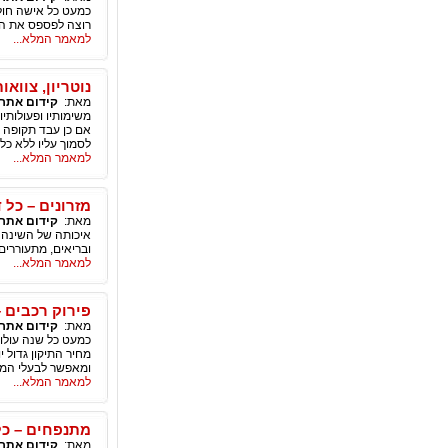
כמעט כל אישה חולמ
רוצה לפספס את החו
למאמר המלא...
נוטריון, צווא
מאת:
קידום אתר
משימותיו ופעולותיו
אם כן עבד תקופה ש
לסמוך עליו ללא כל
למאמר המלא...
מזרונים – כל 
מאת:
קידום אתר
איכותה של השינה נ
ובריאים, מתעוררים
למאמר המלא...
פירוק רכבים 
מאת:
קידום אתר
כמעט כל שנה עולות
מחיר התיקון גדול
ומאפשר לבעלי המכו
למאמר המלא...
מתנפחים – כל
מאת:
קידום אתר