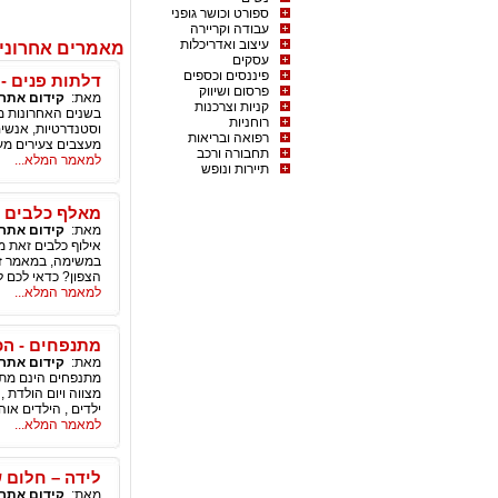
ספורט וכושר גופני
עבודה וקריירה
עיצוב ואדריכלות
מאמרים אחרוני
עסקים
פיננסים וכספים
דלתות פנים - 
פרסום ושיווק
מאת:
קידום אתר
קניות וצרכנות
בשנים האחרונות מע
רוחניות
וסטנדרטיות, אנשים
רפואה ובריאות
מעצבים צעירים מע
תחבורה ורכב
למאמר המלא...
תיירות ונופש
מאלף כלבים -
מאת:
קידום אתר
אילוף כלבים זאת מ
במשימה, במאמר זה
הצפון? כדאי לכם ל
למאמר המלא...
מתנפחים - הכ
מאת:
קידום אתר
מתנפחים הינם מתקנ
מצווה ויום הולדת
ילדים , הילדים או
למאמר המלא...
לידה – חלום 
מאת:
קידום אתר