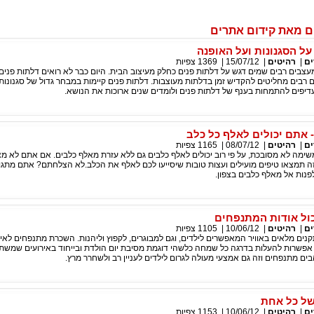
ם מאת קידום אתרים
על הסגנונות ועל האופנה
ים
|
רהיטים
|
15/07/12
|
1369
צפיות
צבים רבים שמים דגש על דלתות פנים כחלק מעיצוב הבית. היום כבר לא רואים דלתות פנים 
 רבים מחליטים להקדיש זמן בדלתות מעוצבות. דלתות פנים קיימות במבחר גדול של סגנונות ו
דיפים להתמחות בענף של דלתות פנים ולומדים שנים ארוכות את הנושא.
 אתם יכולים לאלף כל כלב
ים
|
רהיטים
|
08/07/12
|
1165
צפיות
שימה לא מסובכת, על פי רוב יכולים לאלף כלבים גם ללא עזרת מאלף כלבים. אם אתם לא מצ
 תמצאו טיפים מועילים ועצות טובות שיסייעו לכם לאלף את הכלב.לא הצלחתם? אתם מתגור
פנות אל מאלף כלבים בצפון.
ול אודות המתנפחים
ים
|
רהיטים
|
10/06/12
|
1105
צפיות
ים מלאים באוויר המאפשרים לילדים, וגם למבוגרים, לקפוץ וליהנות. השכרת מתנפחים לאיר
 , אפשרות להעלות בדרגה כל שמחה כלשהי דוגמת מסיבת יום הולדת ובייחוד באירועים שמש
הבים מתנפחים וזה גם אמצעי מעולה לגרום לילדים לעניין רב ולשחרר מרץ.
של כל אחת
ים
|
רהיטים
|
10/06/12
|
1153
צפיות