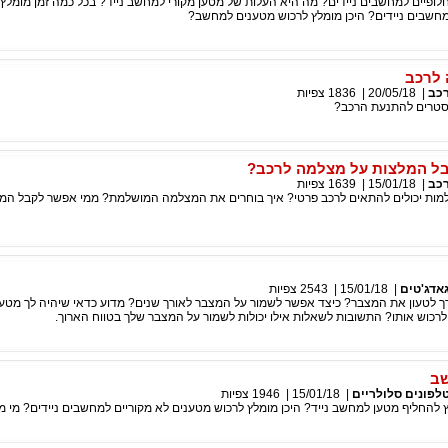
ופיים למחשבים ניידים? מה היא העלות של מטען מקורי למחשב נייד? בכל כמה זמן מומלץ
חשבים ניידים? היכן מומלץ לרכוש מטענים למחשב?
 לרכב
כב
|
20/05/18
|
1836
צפיות
בוסטרים להתנעת הרכב?
בל המלצות על מצלמה לרכב?
כב
|
15/01/18
|
1639
צפיות
למות יכולים להתאים לרכב פרטי? איך בוחרים את המצלמה המושלמת? ממי אפשר לקבל המל
אדג'טים
|
15/01/18
|
2543
צפיות
 לטעון את המצבר? כיצד אפשר לשמור על המצבר לאורך שנים? מדוע כדאי שיהיה לך מטען
לרכוש אותו? התשובות לשאלות אילו יכולות לשמור על המצבר שלך בטווח הארוך.
ב
לפונים סלולריים
|
15/01/18
|
1946
צפיות
 להחליף מטען למחשב נייד? היכן מומלץ לרכוש מטענים לא מקוריים למחשבים ניידים? מי מ