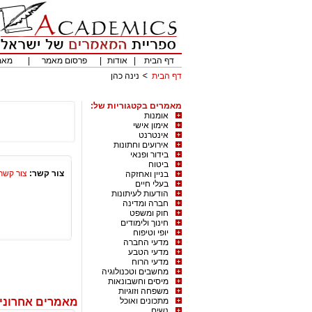
דף הבית
|
אודות
|
פרסום מאמר
|
מאמ
דף הבית
נינה כהן
מאמרים בקטגוריות של:
אומנות
אימון אישי
אינטרנט
אירועים וחתונות
בידור ופנאי
ביטוח
צור קשר:
צור קשר
בניין ואחזקה
בעלי חיים
הודעות לעיתונות
חברה ומדינה
חוק ומשפט
חינוך ולימודים
יופי וטיפוח
מדעי החברה
מדעי הטבע
מדעי הרוח
מחשבים וטכנולוגיה
מיסים וחשבונאות
משפחה וזוגיות
מתכונים ואוכל
מאמרים אחרונים
נשים