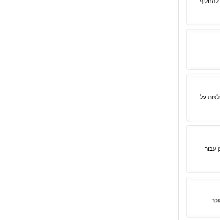
 להחליף
צות על
 עבור
וכר