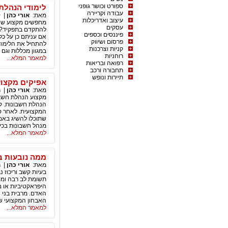
ספורט וכושר גופני
לימודי הנהלת
עבודה וקריירה
מאת:
אורי כהן
|
ל
עיצוב ואדריכלות
מחפשים מקצוע שיבט
עסקים
להתקדם בתפקיד? חש
פיננסים וכספים
אם עניתם כן על כל
פרסום ושיווק
קניות וצרכנות
במגוון מכללות וגם 
רוחניות
למאמר המלא...
רפואה ובריאות
תחבורה ורכב
תיירות ונופש
אפיקים מקצוע
מאת:
אורי כהן
|
ח
מקצוע הנהלת חשבונ
הנהלת חשבונות. ק
המקצועית. לאחר סי
שתוכלו להשיג באמצע
מנהל חשבונות בכיר
למאמר המלא...
ממה נובעות בע
מאת:
אורי כהן
|
ח
בעיות קשב וריכוז 
תשומת לב רבה ומסי
האבחון המקצועי ש
למאמר המלא...