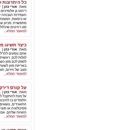
כל היתרונות ש
מאת:
אורי כהן
|
ע
ריהוט גן אלומיניום
העמידות הגבוהה של
או כיסאות, המומחי
מתפשרת. מכיוון שנ
סט רהיטים שיכלול ג
למאמר המלא...
כיצד תשיגו מז
מאת:
אורי כהן
|
ת
אתם נוסעים לחו"ל
לגלות לכם. ראשית,
לספק לכם מזון כשר
באריזות מזון לשעת
מצב של חירום, תוכל
למאמר המלא...
על קורס דירקט
מאת:
אורי כהן
|
ח
על מנת להתקבל ללי
הלומדים בו להיבטי
התאגידים, נושאים מ
פסיכולוגיה או סוצי
הזוגיות שלהם. אם 
למאמר המלא...