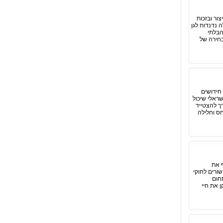
צור ובזכות
 נדנדות לגן
הבלתי
בחירה של
חידושים
שראלי שיכול
רך להצטייד
חס וחלילה
ף את
ורים לחוקי
תחום
ן את חיי