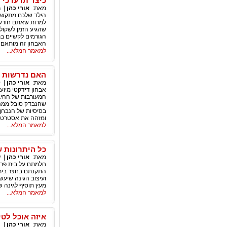
כיצד תדעו כי 
מאת:
אורי כהן
|
ח
הילד שלכם מתקשה ב
למרות שאתם חורשי
שהגיע הזמן לשקול 
הגורמים לקשיים בת
האבחון זה מותאם 
למאמר המלא...
האם נדרשות ה
מאת:
אורי כהן
|
ל
אבחון דידקטי מיוע
המעורבות של ההיב
שהנבדק סובל ממנו ה
בסיסיות של הנבחן
ומזהה את אסטרטגי
למאמר המלא...
כל היתרונות ש
מאת:
אורי כהן
|
ע
חלמתם על בית פרטי
התקנתם בחצר ביתכם
ועיצוב הגינה שיעש
מעץ תוסיף לגינה ש
למאמר המלא...
איזה אוכל לט
מאת:
אורי כהן
|
ת