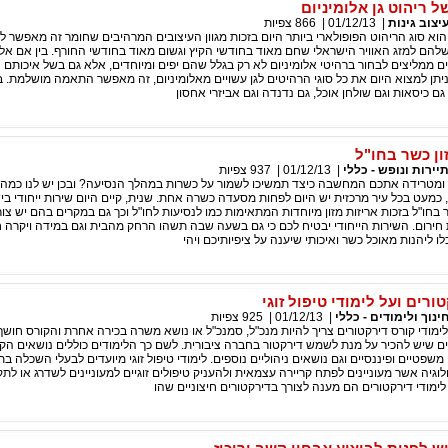
ל ריהוט גן אלומיניום
יצוב גינות
|
01/12/13
|
866
צפיות
 הוא סוג הריהוט הפופולארי ביותר היום בזכות מגוון העיצובים המרהיבים שחומר זה מאפשר לי
הם למזג האוויר הישראלי שחם מאוד בחודשי הקיץ וגשום מאוד בחודשי החורף. בין אם אלה
ם ממליצים לבחור ברהיטי אלומיניום לא רק בגלל שהם יפים ומיוחדים, אלא גם בשל איכותם 
יתן למצוא היום את כל סוגי הרהיטים לגן עשויים מאלומיניום, זה מאפשר התאמה מושלמת. 
ם כיסאות וגם שולחן אוכל, גם נדנדה וגם אביזרי אחסון
ון כשר בחו"ל
יירות ונופש - כללי
|
01/12/13
|
937
צפיות
 ומטרידה אתכם המחשבה כיצד תמשיכו לשמור על כשרות במהלך הנסיעה? ובכן יש לנו כמה 
 כמעט בכל עיר מרכזית יש היום לפחות מסעדה כשרה אחת. שנית, קיים היום שירות ייחודי בי
 בחו"ל בזכות אריזות מזון מיוחדות המתאימות כמו לנסיעות לחו"ל וכך גם במקרים בהם יש צו
 חירום. השירות הייחודי יבטיח לכם כי גם בשעה שבה תשהו הרחק מהבית וגם במידה ויקרה 
ו ליהנות מאוכל כשר ואיכותי שיענה על ציפיותיכם ויהי
ורים ועל לימודי טיפול זוגי
ינוך ולימודים - כללי
|
01/12/13
|
925
צפיות
מודי קורס דירקטורים צריך להיות מנכ"ל, סמנכ"ל או נושא משרה בכירה אחרת והקורס חוש
ם שיש להכיר על מנת לשמש דירקטור בחברה ציבורית. לשם כך הלימודים כוללים נושאים הקש
שפטיים ופיננסיים וגם נושאים ניהוליים נוספים. לימודי טיפול זוגי מיועדים לבעלי השכלה ב
ולוגיה אשר מעוניינים לפתח קריירה עצמאית ולהעניק טיפולים זוגיים למעוניינים לשדרג או לתק
לימודי דירקטורים הם מענה לצורך בדירקטורים חיצוניים שהו