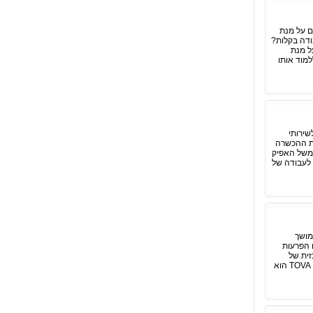
ם על מנת
ודה בקלות?
ל מנת
 מדובר על קורס שניתן ללמוד אותו
שירותי
את ההכשרה
למשל האפיק
ם לעבודה של
מושך
 הפרעות
רכזית של
האדם. מרבית בני האדם הסובלים מהפרעות אלה מעידים על קושי בריכוז, היפראקטיביות ואימפולסיביות. אבחון TOVA הוא