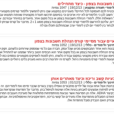
 חשבונות בצפון - כיצד מתחילים
ימודי תעודה ומקצוע
|
19/12/13
|
1047
צפיות
יח לכם תעסוקה לכל החיים? מעוניינים במקצוע שבו ניתן להמשיך וללמוד קורסים מקצועיי
וב לכן כי הלימודים לא יהיו ארוכים וכי בסיומם תרכשו תעודה מקצועית שעימה תמצאו עב
 השאלות הללו, לימודי הנהלת חשבונות בצפון או בכל מקום אחר, מיועדים במיוחד עבורכם. ע
להתחיל את הלימודים, עליכם להירשם ללימודי קורס הנהלת חשבונות בצפון מסוג 1 ו-2.
לבחור בין לימודי יום לבין לימודי ערב שבמהלכם תוכלו גם לה
יים עבור מסיימי קורס הנהלת חשבונות בצפון
ינוך ולימודים - כללי
|
19/12/13
|
1052
צפיות
ות הוא אחד המבוקשים מכיוון שכל עסק, חברה וגם כל מי שמספק שירותים כלשהם, זקוק ל
ורס הנהלת חשבונות בצפון או בכל מקום אחר הוא הבסיס הטוב ביותר שממנו יש להתחיל 
ומו וצבירת ניסיון מקצועי במקום עבודה כלשהו, ניתן לפנות לאפיקים מקצועיים נוספים כמו 
ות לימודי קורס מיומנויות ניהול. לקורס זה יתרונות רבים והוא מעניק כלים ניהוליים חשובי
.
יות קשב וריכוז וכיצד מאתרים אותן
ינוך ולימודים - כללי
|
01/12/13
|
1053
צפיות
נבחנות אצל אחוז גבוה של ילדים מתבגרים ואפילו בקרב בוגרים שכבר סיימו את לימודיהם. זה 
יע לפיתוח אמצעים לאבחון בעיות אלה ושיטות לטיפול בהן. מדובר על הפרעות שנקראות גם
היפראקטיביות או בקיצור ADHA. אלה הן הפרעות אשר נובעות מהתפתחות פתולוגית של מערכת העצבים המ
בודק האם הנבדק סובל מהפרות אלו.