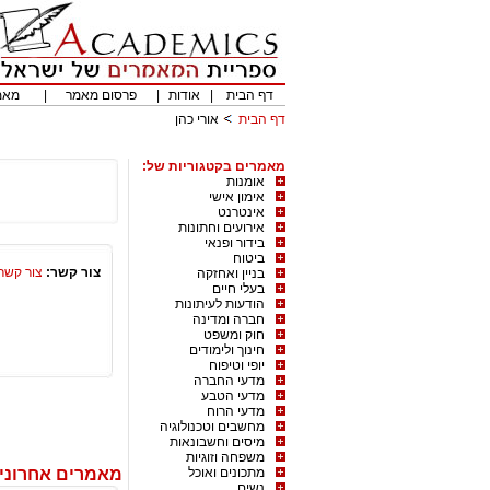
דף הבית
|
אודות
|
פרסום מאמר
|
מאמ
דף הבית
אורי כהן
מאמרים בקטגוריות של:
אומנות
אימון אישי
אינטרנט
אירועים וחתונות
בידור ופנאי
ביטוח
צור קשר:
צור קשר
בניין ואחזקה
בעלי חיים
הודעות לעיתונות
חברה ומדינה
חוק ומשפט
חינוך ולימודים
יופי וטיפוח
מדעי החברה
מדעי הטבע
מדעי הרוח
מחשבים וטכנולוגיה
מיסים וחשבונאות
משפחה וזוגיות
מתכונים ואוכל
מאמרים אחרונים
נשים