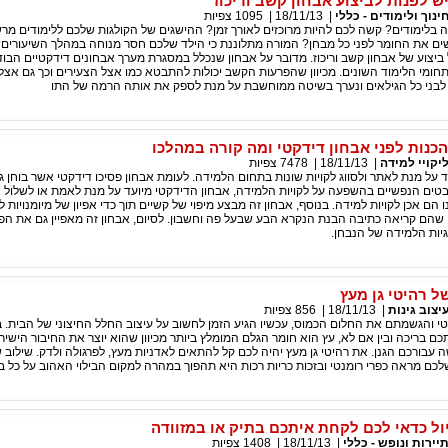
יש לפנות לביצוע אבחון קשב וריכוז
ינוך ולימודים - כללי
|
18/11/13
|
1095
צפיות
לימודים? קשה לכם להיות מרוכזים לאורך זמן? ההישגים של הקולגות שלכם ללימודים מרש
ם את החומר לפני כל מבחן? המורה מתלוננת כי הילד שלכם חסר מנוחה במהלך השיעורים
ביצוע של אבחון קשב וריכוז. מדובר על אבחון שנכלל במסגרת מערך אבחונים דידקטיים הבו
חומי הלימוד השונים. מכיוון שהפרעות הקשב יכולות להתבטא כמו אצל הצעירים וכך גם אצל 
לבני כל הגילאים ונערך בשיטה ממוחשבת על מנת לספק את אותה הרמה של התו
כנות לפני אבחון דידקטי ומה קורה במהלכו
יקויי למידה
|
18/11/13
|
7478
צפיות
ד על מנת לאתר ולסווג לקויות שונות בתחום הלמידה. לעומת אבחון פסיכו דידקטי אשר בוחן 
טים הנפשיים בהשפעה על לקויות הלמידה, אבחון הדידקטי מיועד על מנת לאמת או לשלול
ם אכן לקויות למידה. בנוסף, אבחון זה מבצע מיפוי של קשיים תוך כדי אפיון של מיומנויות 
 שהם קריאה כתיבה הבנת הנקרא הבע שבעל פה וחשבון. לסיום, אבחון זה מאפיין גם את הפ
ות הלמידה של הנבחן.
ל רהיטי גן מעץ
יצוב גינות
|
18/11/13
|
856
צפיות
 והגשמתם את החלום הכמוס, עכשיו הגיע הזמן לחשוב על עיצוב החלל החיצוני של הבית. ב
 בריכה ובין אם לא, עץ הוא חומר הגלם המומלץ ביותר מכיוון שהוא יוצר את החיבור הישי
ה עבורכם הגנן. את רהיטי גן מעץ יהיה לכם קל להתאים לאדניות מעץ, לפרגולה ולדק. שילוב ש
לכם מראה כפרי רומנטי ובזכות כריות רכות היא תהפוך במהרה למקום הבילוי האהוב על כל 
יול כדאי לכם לקחת איתכם בתיק או במזוודה
יירות ונופש - כללי
|
18/11/13
|
1408
צפיות