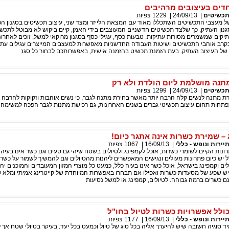
דים בעיצובים מרהיבים
כשיטים
|
24/09/13
|
1229
צפיות
 מעצבי התכשיטים השתכללו מאוד עם המצאת הלייזר ומצד שני, עיצוב תכשיטים בסגנון הפ
גנון העתיק, כך שלצד תכשיטים חדשניים המעוצבים בידי האמן, קיים ביקוש לא מבוטל לתכשי
יקים שמשמרים מסורות עתיקות. טבעות כסף, עגילי כסף בסגנון מרוקאי למשל, זוכים לאחרונ
בקרב אוהבי התכשיטים ושיטות העבודה החדשניות מאפשרות למעצבים המייצרים עגילים עתי
ל העיצוב העתיק. בעת הזמנת תכשיט בהזמנה אישית, באפשרותכם לבחור כל סגנ
מתנה מושלמת ליום הולדת ולא רק
כשיטים
|
24/09/13
|
1299
צפיות
רת מתנה לנשים קלה הרבה יותר מאשר בחירת מתנה לגבר, כי נשים אוהבות וזקוקות להרבה י
תחות תחום עיצוב תכשיטי גברים בשנים האחרונות, גם רכישת מתנות לגבר הפכה למשימה ק
 – שמירת כשרות אינה אתגר כיום!
יירות ונופש - כללי
|
16/09/13
|
1067
צפיות
ונות הקיים לשומרי כשרות, אוכל לקמפינג ולטיולים בשטח שיהי גם טעים וגם כשר אינו בעיה 
"ל יש כיום פתרונות מעולים ונגישים המאפשרים ליהנות מהטיולים וגם להמשיך לשמור על כשר
לים וקמפינג בישראל, אוכל כשר אינו בעיה כלל, כמעט כל מוצרי המזון המעובדים והמוכנים יהי
יש שפע של מסעדות כשרות ואפילו אם תבחרו באפשרות המיוחדת של קייטרינג אמיתי ומלא 
 כשרים ברמה גבוהה. לטיולים, קמפינג או למשל נסיעות
כולל אפשרויות כשרות לטיול בחו"ל
יירות ונופש - כללי
|
16/09/13
|
1177
צפיות
יד סוגיה חשובה שיש להיערך אליה בכל סוג של טיול וכמעט בכל יעד, בעיקר בטיולי שטח אך 