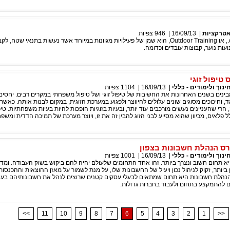
טרקציות
|
16/09/13
|
946
צפיות
מהו o.d.t.? ה-o.d.t., או Outdoor Training, הוא שמן של פעילויות מגוונות במיוחד אשר נעשות בתנאי שט
ועות נוער, קבוצות עובדים וכדומה.
טיפול זוגי
ינוך ולימודים - כללי
|
16/09/13
|
1104
צפיות
מבינים בשנים האחרונות את החשיבות של טיפול זוגי ושל טיפול משפחתי במקרים רבים. יחסים 
, וחיכוכים מסוגים שונים עלולים להיווצר ולפגוע במערכת הזוגית, במקום לבנות אותה. כאש
רי שהעניינים נעשים מורכבים עוד יותר, ובעיות בזוגיות הופכות להיות בעיות משפחתיות. טיפול
 פלאים, מכיוון שהוא מסייע לבני הזוג להבין זה את זו, ויוצר מערכת של תמיכה הדדית ומשפ
רס הנהלת חשבונות בצפון
ינוך ולימודים - כללי
|
16/09/13
|
1001
צפיות
 תחום חשוב ונצרך ביותר. זהו אחד התחומים שלעולם יהיה להם ביקוש בשוק העבודה. ומדוע
ביותר, זקוק לניהול נכון ויעיל של החשבונות שלו, על מנת לשמור על מאזן ההוצאות וההכנסות
הנהלת חשבונות היא תחום שמתאים לבעלי עסקים קטנים שרוצים לנהל את חשבונותיהם בע
ם להתמקצע בתחום ולעבוד בחברות גדולות.
<<
11
10
9
8
7
6
5
4
3
2
1
>>