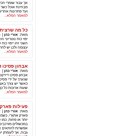
אך עבור שומרי הכש
מבחינת אוכל כשר ב
ועד פתרונות אחרים
למאמר המלא...
כל מה שרציתם 
מאת:
אורי כהן
|
ח
יפוי כוח נוטריוני 
השני זהו ייפוי כו
עצומה ולכן יש לחתו
למאמר המלא...
אבחון פסיכו ד
מאת:
אורי כהן
|
ל
אבחון פסיכו דידקטי
כאשר יש צורך באבח
שעות ארוכות כל כך
למאמר המלא...
פעילות פארק 
מאת:
אורי כהן
|
א
פארק אתגרי, כשמו 
יותר או פחות, כמו 
במכשולים מורכבים 
אפשרות להתאים את 
גבוה, אך לעומתן י