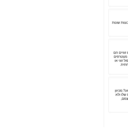
ח, לקבוצות שונות
זוגיים הם
ר מצטרפים
 זוגי או
חתית.
? מכיוון
 שלו ולא
צמם,