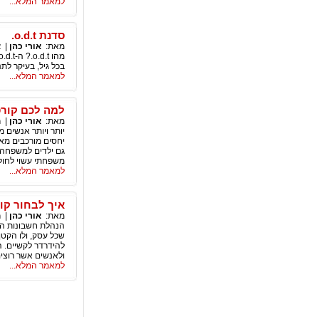
למאמר המלא...
סדנת o.d.t.
מאת:
אורי כהן
|
א
בכל גיל, בעיקר לתנ
למאמר המלא...
למה לכם קורס 
מאת:
אורי כהן
|
ח
יותר ויותר אנשים 
יחסים מורכבים מאד
גם ילדים למשפחה, ה
משפחתי עשוי לחולל
למאמר המלא...
איך לבחור קו
מאת:
אורי כהן
|
ח
הנהלת חשבונות היא
שכל עסק, ולו הקטן 
להידרדר לקשיים. 
ולאנשים אשר רוצי
למאמר המלא...