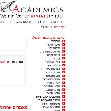
דף הבית
|
אודות
|
פרסום מאמר
|
מאמ
דף הבית
אורי כהן
מאמרים בקטגוריות של:
אומנות
אימון אישי
אינטרנט
אירועים וחתונות
בידור ופנאי
ביטוח
צור קשר:
צור קשר
בניין ואחזקה
בעלי חיים
הודעות לעיתונות
חברה ומדינה
חוק ומשפט
חינוך ולימודים
יופי וטיפוח
מדעי החברה
מדעי הטבע
מדעי הרוח
מחשבים וטכנולוגיה
מיסים וחשבונאות
משפחה וזוגיות
מתכונים ואוכל
מאמרים אחרונים
נשים