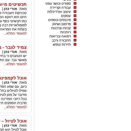
ספורט וכושר גופני
תכשיטים מיוח
עבודה וקריירה
מאת:
אורי כהן
|
ת
עיצוב ואדריכלות
טכניקות העבודה של
עסקים
היום הוא דווקא הס
פיננסים וכספים
כמו תכשיטי כסף עת
פרסום ושיווק
לפופולאריות רבה 
קניות וצרכנות
בקלות את המראה ש
רוחניות
למאמר המלא...
רפואה ובריאות
תחבורה ורכב
תיירות ונופש
צמיד לגבר - 
מאת:
אורי כהן
|
ת
יש הטוענים כי בחי
מאשר גבר. עם התפ
למאמר המלא...
אוכל לקמפינג
מאת:
אורי כהן
|
ת
כיום, עם שפע הפתר
אפילו לטיולים בחו
מדובר על מזון לטיו
בכל רחבי המדינה 
מרבית הספקים הינם
למאמר המלא...
אוכל לטיול – 
מאת:
אורי כהן
|
ת
אוכל לטיול הוא תמ