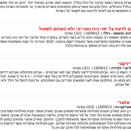
רות ובעיקר כשאר מדובר על טיול בחו"ל, הנושא הופך מורכב ומהותי יותר. היום יש יותר אפש
חו"ל והטיולים, החל מהבאת מוצרים מזון מתאימים וכשרים מהארץ, עד מסעדות כשרות במדי
 המאפשרים גם לאכול וליהנות וגם לשמור על כשרות.
לדעת על יפוי כוח נוטריוני ולא העזתם לשאול
וק ומשפט - כללי
|
16/09/13
|
1321
צפיות
הוא מסמך משפטי רב עוצמה והוא נדרש בשני מקרים: במקרה אחד מדובר על ייפוי כוח נוטריוני 
ח שעניינו עסקאות במקרקעין אשר טעונות רישום בטאבו. למסך נוטריוני זה ישנה משמעות משפט
ם עליו רק בפני נוטריון מוסמך ובנוכחותו בלבד.
ידקטי
יקויי למידה
|
16/09/13
|
1321
צפיות
, כשמו כן הוא. אבחון פסיכודידקטי משלב שני סוגי אבחונים – אבחון פסיכולוגי ואבחון דידקטי
שנערך על ידי פסיכולוג, והוא ארוך משאר האבחונים המקובלים ל
ון מסוג זה, מחלקים אותו לשני מפגשים נפרדים עם הפסיכולוג, על מנת להקל על הילד ולא 
 של אבחון.
אתגרי
טרקציות
|
16/09/13
|
1025
צפיות
כן הוא, פארק המציע פעילויות אתגריות מסוגים שונים. פארק אתגרי מציע פעילויות ספורטיבי
טיפוס מסוגים שונים (על חבל, על קיר טיפוס וכדומה), גלישה באמצעות אבזרים שונים, טיפוס 
ועוד עשרות פעילויות אתגריות אשר מתאימות לחובבי התחום. פארק אתגרי מתאים כמעט לכל 
הפעילות לגיל המשתתפים וליכולות הפיזיות שלהם. ישנן פעילויות אתגריות אשר דורשות כוש
שנן גם פעילויות אתגריות שמתאימות לכל אדם, עם או בל