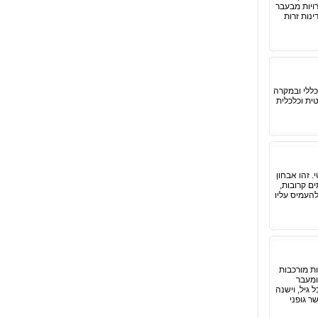
רויות מבעבר
נות זרות
כללי ובמקרה
ית וכלכלית
. זהו אבחון
ילדים בעלי קשיי למידה – כ-4 עד 5 שעות. לעיתים קרובות,
להעמיס עליו
ות מורכבות
ומעבר
גיל, וישנה
ר גופני