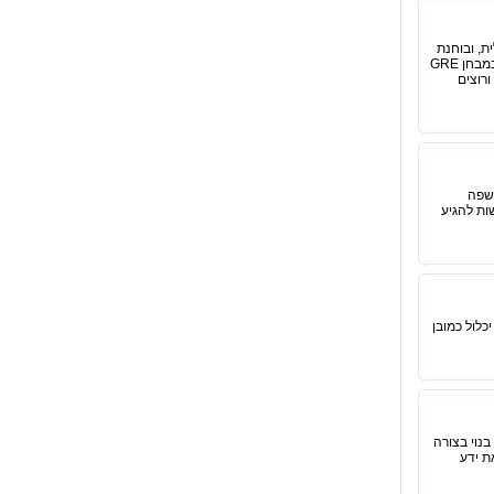
ה האנגלית, ובוחנת
יכולות וורבליות בשפה זו. אולם, חשוב תמיד לזכור כי כמו במבחן הפסיכומטרי, וממש כמו בתוך מבחן GMAT, גם במבחן GRE
קים שקשורים לחשיבה כמותית. חשיבה כמותית היא קריטית במיוחד, אם אתם ניגשים אל מבחן GRE, ורוצים
השפה
ות להגיע
כלול כמובן
נוי בצורה
ת ידע