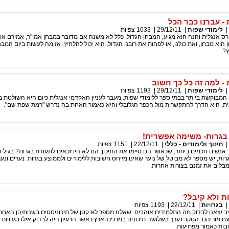
 - עברנו כבר הכל
|
לימודי שפות
|
29/12/11
|
1033
צפיות
ס אנגלית והנה הוא מגיע, המבחן הגדול. כלל לא משנה אם מדובר במבחן אמי"ר, אמירם או 
הוא מבחן, ואת כולנו, או לפחות את רובנו הגדול, הוא יכול להלחיץ. אז מה לעשות ביום המבח
ץ?
 - למה זה כל כך חשוב
|
לימודי שפות
|
29/12/11
|
1193
צפיות
המבוקשת ביותר בבתי ספר ללימודי שפות. מעבר לעניין האקדמי אנגלית כיום היא השולטת 
ת, היא הדרך להתקשרות מול הכפר הגלובלי והיא כאמור האחת בה נדרש "רמת שפת שם".
בגרות- משימה אפשרית!
|
חינוך ולימודים - כללי
|
22/12/11
|
1151
צפיות
ר אנשים חכמים ביותר, שכאשר הם סיימו את התיכון, הם לא היו זכאים לתעודת בגרות? בגיל ה
רות, יש מספר לא מבוטל של נוער שאינו מייחס חשיבות ללימודים ולממוצע בגרות. נערים ונער
ומבלים את זמנם בצורות אחרות.
ת ולא קיבל?
|
בגרויות
|
22/12/11
|
1193
צפיות
ב יצאנו לבדוק מה התלמידים אוהבים. שאלנו מספר לא קטן של תיכוניסטים בשנותיהן האחרו
עם מוריהם. הסקר נערך בשלושה תיכונים במרכז הארץ כאשר הרעיון היה לבדוק אילו בגרויות 
בות כאמור מפתיעות.