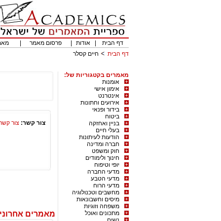
דף הבית
|
אודות
|
פרסום מאמר
|
מאמ
דף הבית
חיים קסלר
מאמרים בקטגוריות של:
אומנות
אימון אישי
אינטרנט
אירועים וחתונות
בידור ופנאי
ביטוח
צור קשר:
צור קשר
בניין ואחזקה
בעלי חיים
הודעות לעיתונות
חברה ומדינה
חוק ומשפט
חינוך ולימודים
יופי וטיפוח
מדעי החברה
מדעי הטבע
מדעי הרוח
מחשבים וטכנולוגיה
מיסים וחשבונאות
משפחה וזוגיות
מתכונים ואוכל
מאמרים אחרוני
נשים