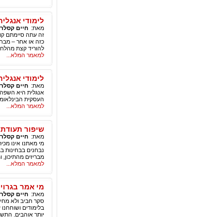
לימודי אנגלית
מאת:
חיים קסלר
זה עתה סיימתם קור
כזה או אחר – מבחן 
להוריד קצת מהלח
למאמר המלא...
לימודי אנגלית
מאת:
חיים קסלר
אנגלית היא השפה 
העסקית הבינלאומי
למאמר המלא...
שיפור תעודת 
מאת:
חיים קסלר
מי מאתנו אינו מכי
נבחנים בבחינות בג
מבריזים מהתיכון, 
למאמר המלא...
מי אמר בגרויו
מאת:
חיים קסלר
סקר חביב ולא מחיי
בלימודים ושוחחנו 
יותר אוהבים. התשו