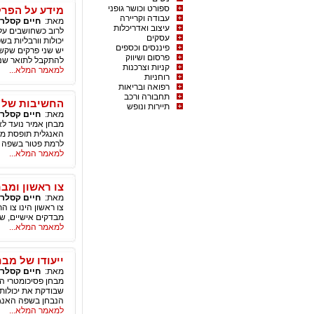
ספורט וכושר גופני
מידע על הפרק 
עבודה וקריירה
מאת:
חיים קסלר
עיצוב ואדריכלות
עסקים
פיננסים וכספים
פרסום ושיווק
להתקבל לתואר שני 
קניות וצרכנות
למאמר המלא...
רוחניות
רפואה ובריאות
תחבורה ורכב
החשיבות של מ
תיירות ונופש
מאת:
חיים קסלר
מבחן אמיר נועד ל
האנגלית תופסת מק
לרמת פטור בשפה זו
למאמר המלא...
צו ראשון ומבח
מאת:
חיים קסלר
צו ראשון הינו צו ה
מבדקים אישיים, שי
למאמר המלא...
ייעודו של מבח
מאת:
חיים קסלר
מבחן פסיכומטרי הו
שבודקת את יכולות
הנבחן בשפה האנג
למאמר המלא...