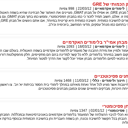
הכמותי של GRE
|
לימודים אקדמאיים
|
22/03/12
|
998
צפיות
לרוב כשחושבים על מבחן GRE, או אפילו על מבחן GMAT, מציינים את האתגר של הבחינה שהיא בשפ
יש שני פר
בתחום כמו מנהל עסקים, מדעי המחשב, ביוכימיה וכיו"ב.
בחן אמי"ר בלימודים האקדמיים
|
לימודים אקדמאיים
|
18/03/12
|
1093
צפיות
אמוד ולמיין את מידת ההבנה של מועמדים ללימודים אקדמיים בשפה האנגלית. בעולם שבו 
ום חשוב במיוחד בלימודים, ללא כל קשר למדינה בהם הם מתקיימים, חלק מהפקולטות דורש
 כתנאי לסיום הלימודים. מבחן אמיר יוכל לקצר את הדרך לפטור המיוחל.
נים פסיכוטכניים
|
חינוך ולימודים - כללי
|
11/03/12
|
1468
צפיות
תייצבות אשר מגיע לכל אחד ואחת מאיתנו במהלך לימודי בית הספר בכיתות יא' ויב'. צו ראשון י
חת היכרות, מבדקים רפואיים שונים וכמובן מבחנים פסיכוטכניים.
ן פסיכומטרי
|
פסיכומטרי
|
02/01/12
|
1347
צפיות
א הכלי לניבוי ההצלחה של המועמד בלימודים אקדמאים באוניברסיטאות ובמכללות. המבחן ב
 הנבחן בכל הקשור לחשיבה נכונה, הן בשפה העברית והן בחשיבה הכמותית ובנוסף בודקת א
לית