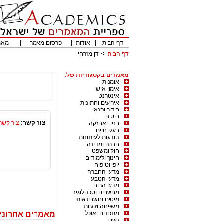
דף הבית
|
אודות
|
פרסום מאמר
|
מאמ
דף הבית
דן מזרחי
מאמרים בקטגוריות של:
אומנות
אימון אישי
אינטרנט
אירועים וחתונות
בידור ופנאי
ביטוח
צור קשר:
צור קשר
בניין ואחזקה
בעלי חיים
הודעות לעיתונות
חברה ומדינה
חוק ומשפט
חינוך ולימודים
יופי וטיפוח
מדעי החברה
מדעי הטבע
מדעי הרוח
מחשבים וטכנולוגיה
מיסים וחשבונאות
משפחה וזוגיות
מתכונים ואוכל
מאמרים אחרונים
נשים