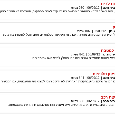
ום לבית
בית חכם
|
06/09/12
|
980
צפיות
ן, זאת בשביל למנוע סיטואציה מבישה בה זמן קצר לאחר ההתקנה, המערכת לא תעבוד בזמן
ק
גינון
|
06/09/12
|
802
צפיות
י להפיק את המקסימום מהגינה. עם קצת השקעה וסבלנות גם אתם תוכלו להשוויץ בהתקנת
 למטבח
שיפוצים
|
06/09/12
|
841
צפיות
אי ליהנות ממחירים שונים ומגוונים. מומלץ לבצע השוואת מחירים
קון טלויזיות
בית חכם
|
06/09/12
|
844
צפיות
 המוצר שלכם עדיין בתקופת האחריות, לא יודעים? נסו למצוא את החשבונית, אם המכשיר
יצת רכב
בית חכם
|
06/09/12
|
886
צפיות
 מאוד, אגב, במידה ואתם מחפשים איש מקצוע הגון נסו לבקש חוות דעת מהמשפחה.