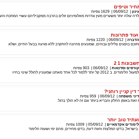
יר וטיפים
גינון
|
06/09/12
|
1629
צפיות
פלדה עולה יותר משערים מעץ וגדרות מאלומיניום זולים בהרבה ממקביליהם עשויי המתכת והעץ
ועוד פתרונות
הדברה
|
06/09/12
|
1220
צפיות
וכם בוקעים צלילים גבוהים, שמונעים מהיונה להתקרב ללא פגיעה בבעל החיים, ושלא
ונות 1 2
קורסים וסדנאות
|
06/09/12
|
903
צפיות
ר ללמוד לכל אחד מאתנו שמעוניין לחולל שינוי בחייו
ין קניין רוחני?
דיני משפחה
|
06/09/12
|
959
צפיות
זאת באופן החלק והבריא ביותר וגם זה לא הולך ברגל.
ועתיד טוב יותר
לימודים אקדמאיים
|
05/09/12
|
1009
צפיות
בישראל, בדקו המלצות וחוות דעת, בדקו מחירים, מהם ימי ושעות הלימוד