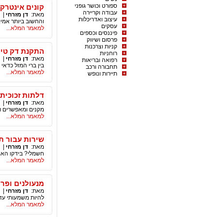
ספורט וכושר גופני
קונים אינטרק
עבודה וקריירה
מאת:
דן מזרחי
|
עיצוב ואדריכלות
והחשוב ביותר אמי
עסקים
למאמר המלא...
פיננסים וכספים
פרסום ושיווק
קניות וצרכנות
התקנת דק טי
רוחניות
מאת:
דן מזרחי
|
רפואה ובריאות
בין ברי המזל כדא
תחבורה ורכב
למאמר המלא...
תיירות ונופש
דלתות זכוכית
מאת:
דן מזרחי
|
מקנים ומאפשרים וד
למאמר המלא...
שירות עבור תי
מאת:
דן מזרחי
|
חשמלי? בידקו האם
למאמר המלא...
מנעולנים ופר
מאת:
דן מזרחי
|
להיות משמעותי עד
למאמר המלא...