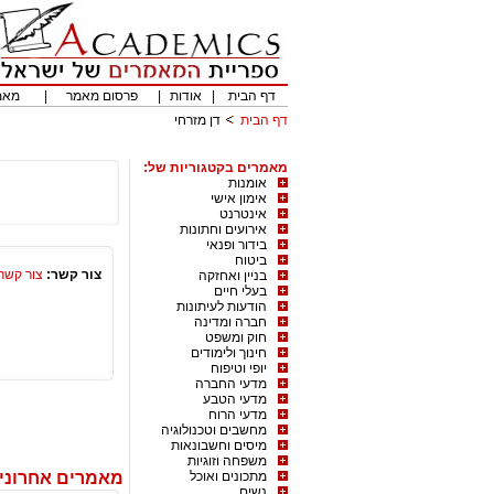
דף הבית
|
אודות
|
פרסום מאמר
|
מאמ
דף הבית
דן מזרחי
מאמרים בקטגוריות של:
אומנות
אימון אישי
אינטרנט
אירועים וחתונות
בידור ופנאי
ביטוח
צור קשר:
צור קשר
בניין ואחזקה
בעלי חיים
הודעות לעיתונות
חברה ומדינה
חוק ומשפט
חינוך ולימודים
יופי וטיפוח
מדעי החברה
מדעי הטבע
מדעי הרוח
מחשבים וטכנולוגיה
מיסים וחשבונאות
משפחה וזוגיות
מתכונים ואוכל
מאמרים אחרונים
נשים