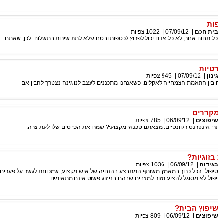
ות
בית חכם
|
07/09/12
|
1022
צפיות
לכל תחום אחר, לא כל אדם יכול לפרוץ לכספות ובטח שלא לתת שירות בתשלום. לכן, שאתם
רטיות
גינון
|
07/09/12
|
945
צפיות
 בין התאמת הצמחייה לאקלים. כשאנחנו מתכננים לעצב לנו גינה נצטרך להבין אם
מקררים
שיפוצים
|
06/09/12
|
785
צפיות
רי אינטרנט רלוונטיים. מצאתם טכנאי מקצועי? שמרו את הפרטים שלו לעת צרה.
בזוגיות?
בגידות
|
06/09/12
|
1036
צפיות
פול. הכל כרוך במאמץ משותף המתבצע בהנחיה של איש מקצוע, שמכוונת לגשר על פערים. 
ול לא מסוגל להציע מזור למצבים שבהם בני זוג פשוט אינם מתאימים
שיפוץ הבית?
שיפוצים
|
06/09/12
|
809
צפיות