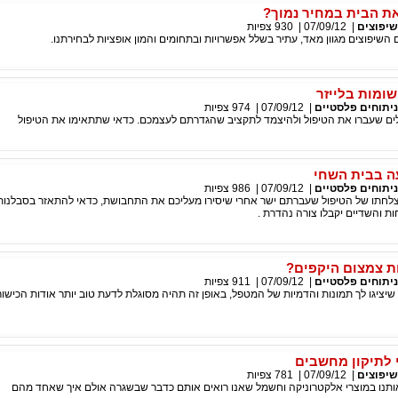
ת הבית במחיר נמוך?
שיפוצים
|
07/09/12
|
930
צפיות
שיפוצים מגוון מאד, עתיר בשלל אפשרויות ובתחומים והמון אופציות לבחירתנו.
שומות בלייזר
ניתוחים פלסטיים
|
07/09/12
|
974
צפיות
ים שעברו את הטיפול ולהיצמד לתקציב שהגדרתם לעצמכם. כדאי שתתאימו את הטיפול
ה בבית השחי
ניתוחים פלסטיים
|
07/09/12
|
986
צפיות
חתו של הטיפול שעברתם ישר אחרי שיסירו מעליכם את התחבושת, כדאי להתאזר בסבלנות
ת והשדיים יקבלו צורה נהדרת .
ת צמצום היקפים?
ניתוחים פלסטיים
|
07/09/12
|
911
צפיות
יציגו לך תמונות והדמיות של המטפל, באופן זה תהיה מסוגלת לדעת טוב יותר אודות הכישור
 לתיקון מחשבים
שיפוצים
|
07/09/12
|
781
צפיות
אותנו במוצרי אלקטרוניקה וחשמל שאנו רואים אותם כדבר שבשגרה אולם איך שאחד מהם