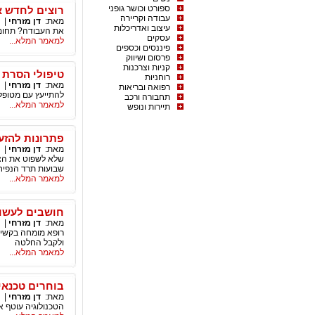
ספורט וכושר גופני
רוצים לחדש א
עבודה וקריירה
מאת:
דן מזרחי
|
עיצוב ואדריכלות
את העבודה? תחום ה
עסקים
למאמר המלא...
פיננסים וכספים
פרסום ושיווק
קניות וצרכנות
טיפולי הסרת 
רוחניות
מאת:
דן מזרחי
|
רפואה ובריאות
להתייעץ עם מטופל
תחבורה ורכב
למאמר המלא...
תיירות ונופש
פתרונות להזע
מאת:
דן מזרחי
|
שלא לשפוט את הצל
שבועות תרד הנפיחו
למאמר המלא...
חושבים לעשו
מאת:
דן מזרחי
|
רופא מומחה בקשי ש
ולקבל החלטה
למאמר המלא...
בוחרים טכנאי
מאת:
דן מזרחי
|
הטכנולוגיה עוטף 