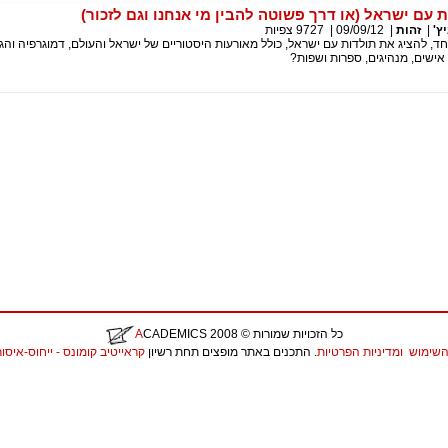
ת עם ישראל (או דרך פשוטה להבין מי אנחנו וגם לזכור)
ץ'
|
זהות
|
09/09/12
|
9727
צפיות
חד, להציג את תולדות עם ישראל, כולל מאורעות היסטוריים של ישראל והעולם, דמוגרפיה והגי
 אישים, מנהיגים, ספרות ושפות?
כל הזכויות שמורות
© 2008
CADEMICS
A
השימוש
ומדיניות הפרטיות
. התכנים באתר מופצים תחת רשיון
קראייטיב קומונס - ייחוס-איסור יצירות נ