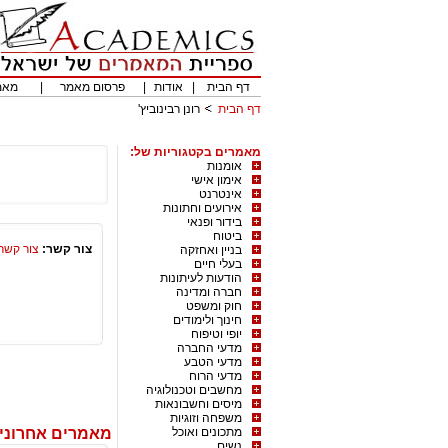
דף הבית
|
אודות
|
פרסום מאמר
|
מאמ
דף הבית
רונן רבינוביץ'
מאמרים בקטגוריות של:
אומנות
אימון אישי
אינטרנט
אירועים וחתונות
בידור ופנאי
ביטוח
צור קשר:
צור קשר
בניין ואחזקה
בעלי חיים
הודעות לעיתונות
חברה ומדינה
חוק ומשפט
חינוך ולימודים
יופי וטיפוח
מדעי החברה
מדעי הטבע
מדעי הרוח
מחשבים וטכנולוגיה
מיסים וחשבונאות
משפחה וזוגיות
מתכונים ואוכל
מאמרים אחרונים 
נשים