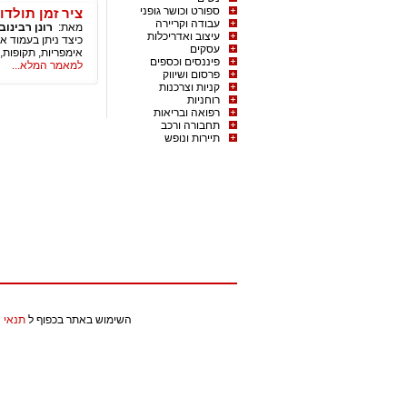
ספורט וכושר גופני
ציר זמן תולדו
עבודה וקריירה
מאת:
רונן רבינובי
עיצוב ואדריכלות
כיצד ניתן בעמוד א
עסקים
אימפריות, תקופות,
פיננסים וכספים
למאמר המלא...
פרסום ושיווק
קניות וצרכנות
רוחניות
רפואה ובריאות
תחבורה ורכב
תיירות ונופש
השימוש באתר בכפוף ל
תנאי 