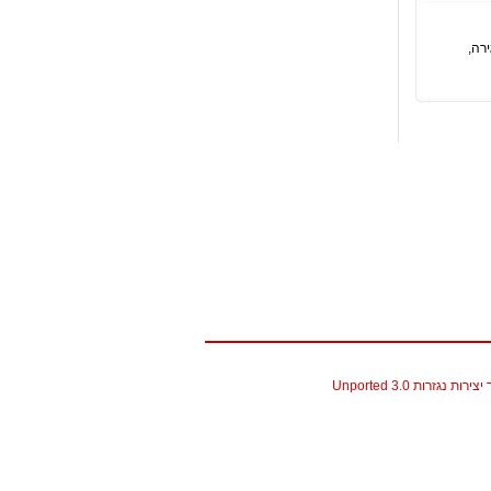
רה,
גזרות 3.0 Unported
christian louboutin replica