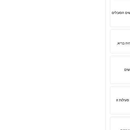
שים הסובלים
יה בריא.
שים
עילות זו