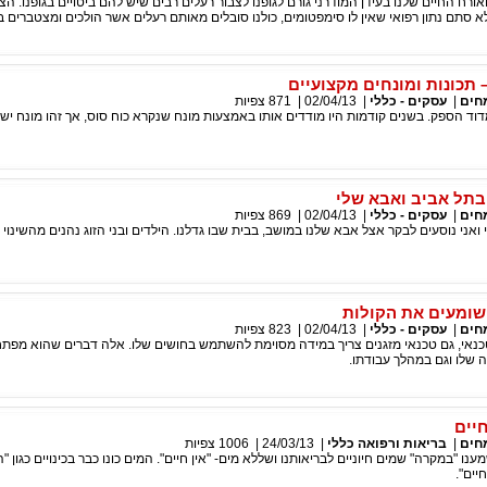
ורח החיים שלנו בעידן המודרני גורם לגופנו לצבור רעלים רבים שיש להם ביטויים בגופנו. ה
לא סתם נתון רפואי שאין לו סימפטומים, כולנו סובלים מאותם רעלים אשר הולכים ומצטברים בג
– תכונות ומונחים מקצועיים
חים
|
עסקים - כללי
|
02/04/13
|
871
צפיות
דוד הספק. בשנים קודמות היו מודדים אותו באמצעות מונח שנקרא כוח סוס, אך זהו מונח ישן
 בתל אביב ואבא שלי
חים
|
עסקים - כללי
|
02/04/13
|
869
צפיות
אני נוסעים לבקר אצל אבא שלנו במושב, בבית שבו גדלנו. הילדים ובני הזוג נהנים מהשינוי ו
 שומעים את הקולות
חים
|
עסקים - כללי
|
02/04/13
|
823
צפיות
טכנאי, גם טכנאי מזגנים צריך במידה מסוימת להשתמש בחושים שלו. אלה דברים שהוא מפתח
שלו וגם במהלך עבודתו.
יים
חים
|
בריאות ורפואה כללי
|
24/03/13
|
1006
צפיות
מענו "במקרה" שמים חיוניים לבריאותנו ושללא מים- "אין חיים". המים כונו כבר בכינויים כגון 
יים".