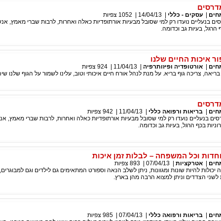
דרסים
חים
|
עסקים - כללי
|
14/04/13
|
1052
צפיות
ים בנעליים נועדו רק למי שסובל מבעיות אורתופדיות כאלה ואחרות, לרבות שברי מאמץ, אנ
 הרגל, בעיות גב וכדומה.
ר איכות החיים שלנו
חים
|
אורטופדיה ופיזותרפיה
|
11/04/13
|
924
צפיות
בריאה, צריכה גוף בריא. על מנת לנהל אורח חיים איכותי וטוב, עלינו לשמור על הגוף שלנו שיה
דרסים
חים
|
בריאות ורפואה כללי
|
11/04/13
|
942
צפיות
סים בנעליים נועדו רק למי שסובל מבעיות אורתופדיות כאלה ואחרות, לרבות שברי מאמץ, אנ
ניות בכף הרגל, בעיות גב וכדומה.
חדות וכל המשפחה – לבלות זמן איכות
חים
|
אטרקציות
|
07/04/13
|
893
צפיות
כולות להיות שונות ומגוונות, ניתן לשלב הנאה וספורט המתאימים גם לילדים וגם למבוגרים, פ
לשני הצדדים וניתן למצוא הרבה מהן בארץ.
חים
|
בריאות ורפואה כללי
|
07/04/13
|
985
צפיות