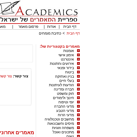
דף הבית
|
אודות
|
פרסום מאמר
|
מאמ
דף הבית
כתיבת מומחים
מאמרים בקטגוריות של:
אומנות
אימון אישי
אינטרנט
אירועים וחתונות
בידור ופנאי
ביטוח
צור קשר:
צור קשר
בניין ואחזקה
בעלי חיים
הודעות לעיתונות
חברה ומדינה
חוק ומשפט
חינוך ולימודים
יופי וטיפוח
מדעי החברה
מדעי הטבע
מדעי הרוח
מחשבים וטכנולוגיה
מיסים וחשבונאות
משפחה וזוגיות
מתכונים ואוכל
מאמרים אחרוני
נשים