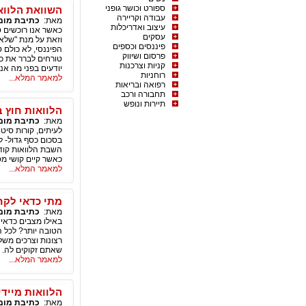
ספורט וכושר גופני
השוואת הלוואו
עבודה וקריירה
מאת:
כתיבת מומ
עיצוב ואדריכלות
כאשר אנו רוכשים ט
עסקים
וזאת על מנת "שלא 
פיננסים וכספים
הפיננסי, לא כולם 
פרסום ושיווק
טורחים לברר את כל
קניות וצרכנות
יודעים בפני מה אנו
רוחניות
למאמר המלא...
רפואה ובריאות
תחבורה ורכב
תיירות ונופש
הלוואות חוץ 
מאת:
כתיבת מומ
לעיתים, קורות סיט
בסכום כסף גדול- ל
השבת הלוואות קוד
כאשר קיים קושי מס
למאמר המלא...
מתי כדאי לקח
מאת:
כתיבת מומ
באילו מצבים כדאי 
הטובה יותר? לכל ה
רצונות וצרכים משל
שאתם זקוקים לה.
למאמר המלא...
הלוואות מייד
מאת:
כתיבת מומ