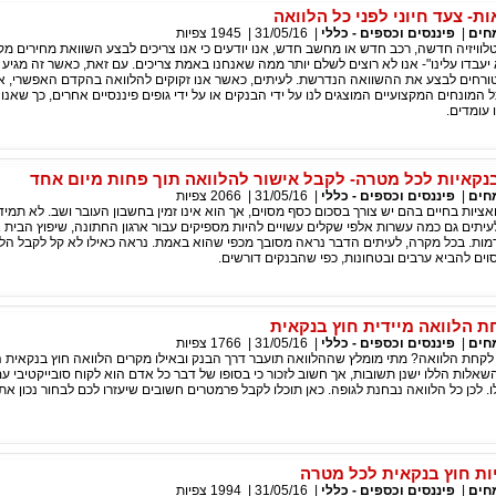
ת- צעד חיוני לפני כל הלוואה
חים
|
פיננסים וכספים - כללי
|
31/05/16
|
1945
צפיות
לוויזיה חדשה, רכב חדש או מחשב חדש, אנו יודעים כי אנו צריכים לבצע השוואת מחירים מקי
יעבדו עלינו"- אנו לא רוצים לשלם יותר ממה שאנחנו באמת צריכים. עם זאת, כאשר זה מגיע
טורחים לבצע את ההשוואה הנדרשת. לעיתים, כאשר אנו זקוקים להלוואה בהקדם האפשרי, אנ
 המונחים המקצועיים המוצגים לנו על ידי הבנקים או על ידי גופים פיננסיים אחרים, כך שאנו
 עומדים.
בנקאיות לכל מטרה- לקבל אישור להלוואה תוך פחות מיום אחד
חים
|
פיננסים וכספים - כללי
|
31/05/16
|
2066
צפיות
ואציות בחיים בהם יש צורך בסכום כסף מסוים, אך הוא אינו זמין בחשבון העובר ושב. לא תמיד
עיתים גם כמה עשרות אלפי שקלים עשויים להיות מספיקים עבור ארגון החתונה, שיפוץ הבית א
מות. בכל מקרה, לעיתים הדבר נראה מסובך מכפי שהוא באמת. נראה כאילו לא קל לקבל הלו
וים להביא ערבים ובטחונות, כפי שהבנקים דורשים.
ת הלוואה מיידית חוץ בנקאית
חים
|
פיננסים וכספים - כללי
|
31/05/16
|
1766
צפיות
לקחת הלוואה? מתי מומלץ שההלוואה תועבר דרך הבנק ובאילו מקרים הלוואה חוץ בנקאית 
שאלות הללו ישנן תשובות, אך חשוב לזכור כי בסופו של דבר כל אדם הוא לקוח סובייקטיבי ע
ו. לכן כל הלוואה נבחנת לגופה. כאן תוכלו לקבל פרמטרים חשובים שיעזרו לכם לבחור נכון א
יות חוץ בנקאית לכל מטרה
חים
|
פיננסים וכספים - כללי
|
31/05/16
|
1994
צפיות