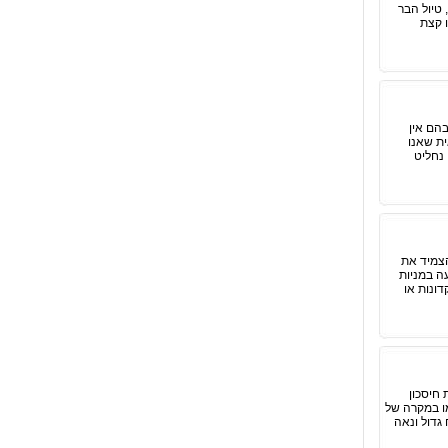
טיול הבר
 קצת
בהם אין
ית שאנו
 נחליט
הצמיד את
ה במניות
דונות או
 חיסכון
מו במקרה של
 גדול ונאה