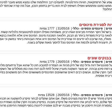
שפע של הרפתקאות, חוויות והזדמנויות. לפעמים רכב החלומות שלנו נמצא ממש מעבר לפינה, 
ממש כמעט ומתממש ואפילו השיפוץ לבית הוא בדיוק בתזמון הנכון, אבל מה קורה שכחסר לנו
החלום?
ות לסגירת מינוסים
חים
|
פיננסים וכספים - כללי
|
31/05/16
|
1777
צפיות
ישראל ויוקר המחיה מביאים זוגות רבים, משפחות ואפילו רווקים לסיטואציות כלכליות קשות 
ואה בריבית מופרזת ביותר מן הבנק, הלוואה המכונה מינוס. המינוס אינו אלא הלוואה בנקא
 מאליו, מה שרובנו לא יודעים זה שהריבית על המינוס היא אחת הגבוהות ביותר במשק וכי אם
 חיצונית לעתים ולכסות את המינוס נוכל לחסוך מאות שקלים בשנה.
בבנקים שונים
חים
|
פיננסים וכספים - כללי
|
26/05/16
|
1779
צפיות
 פוטנציאל רווח גדול כמו של תיק מניות או הצמדה למטבע חוץ כל שהוא אבל נרתעתם מל
 רמת סיכון גבוהה, יש מוצר השקעה מעניין שיכול לתת לכם רווח נאה כמו מסלולים של השקע
לגבי הקרן שלכם. אנשים רבים רואים שהשווקים הפיננסיים משגשגים ואילו הם מושקעים בפיק
ריבית אפסית.
חים
|
פיננסים וכספים - כללי
|
26/05/16
|
13528
צפיות
יקדון מיוחד שיש לו יתרונות מצוינים משלו. אם אתם שוקלים לבחור פיקדון להשקעה או תכנית
 שלכם, כדאי לבחון את היתרונות של פיקדון מובנה. בפיקדון מובנה הקרן שלכם נשמרת כ
 במסגרת תכנית חיסכון אך בפיקדון מובנה יש לכם אופציה ליהנות בסוף תקופות החיסכון מרווח