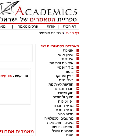
דף הבית
|
אודות
|
פרסום מאמר
|
מאמ
דף הבית
כתיבת מומחים
מאמרים בקטגוריות של:
אומנות
אימון אישי
אינטרנט
אירועים וחתונות
בידור ופנאי
ביטוח
צור קשר:
צור קשר
בניין ואחזקה
בעלי חיים
הודעות לעיתונות
חברה ומדינה
חוק ומשפט
חינוך ולימודים
יופי וטיפוח
מדעי החברה
מדעי הטבע
מדעי הרוח
מחשבים וטכנולוגיה
מיסים וחשבונאות
משפחה וזוגיות
מתכונים ואוכל
מאמרים אחרוני
נשים