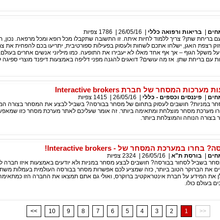
חים
|
בריאות ורפואה כללי
|
26/05/16
|
1786
צפיות
בריחת שתן? צריך ללמוד לחיות איתה. זו התשובה שתקבלו מכל רופא ומכל מרפאה. נכון, תו
זוק רצפת האגן, ישלחו אתכם לשחות ולעסוק בפעילות ספורטיבית, יתריעו בכם להפחית את צר
על משקל הגוף – אך אף אחד מאלו לא יעבירו את התופעה. כמו מיליוני אנשים אחרים בעולם,
ת עם בריחת שתן. אז מה עושים? דואגים להגנה מפני דליפה באמצעות דיפנד מוצרי ספיגה ל
ות המסחר של חברת Interactive brokers
חים
|
פיננסים וכספים - כללי
|
26/05/16
|
1415
צפיות
סחר במניות? חושבים לעסוק בתחום של מסחר בבורסה? בשביל לבצע את המסחר בצורה המ
ו מערכת מסחר מוצלחת ומתאימה ביותר. זה אומר שעליכם לאתר מערכת מסחר כזו שמאפ
 בצורה הנוחה והמוצלחת ביותר.
רו במערכת המסחר של - Interactive brokers!
חים
|
בורסת ת"א
|
26/05/16
|
2324
צפיות
ר בשביל לסחור בבורסה? חושבים לבצע מסחר במניות ולא יודעים באמצעות איזו חברה ל
ם את הברוקר הטוב ביותר, כזה שמציע לכם אפשרות מסחר בבורסה העולמית בעמלות משת
ן את המידע על חברת אינטראקטיב ברוקרס, ואולי גם אתם תמצאו את החברה הזו כמתאימה
ים בעולם כולו.
<<
10
9
8
7
6
5
4
3
2
1
>>