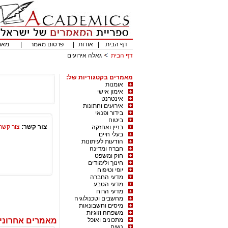
דף הבית
|
אודות
|
פרסום מאמר
|
מאמ
דף הבית
גאלה אירועים
מאמרים בקטגוריות של:
אומנות
אימון אישי
אינטרנט
אירועים וחתונות
בידור ופנאי
ביטוח
צור קשר:
צור קשר
בניין ואחזקה
בעלי חיים
הודעות לעיתונות
חברה ומדינה
חוק ומשפט
חינוך ולימודים
יופי וטיפוח
מדעי החברה
מדעי הטבע
מדעי הרוח
מחשבים וטכנולוגיה
מיסים וחשבונאות
משפחה וזוגיות
מתכונים ואוכל
מאמרים אחרונים
נשים