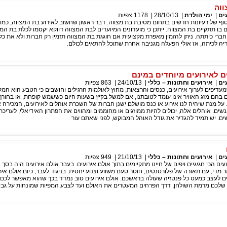
ווה
ים
|
ימי הולדת
|
28/10/13
|
1178
צפיות
 סוף של רעיונות חדשים בתחום מסיבת בת מצווה. דבר ראשון שחשוב לאירוע בת המצווה, כמו
 בו תתקיים בת המצווה. ייתכן כי מועדונים המיועדים לבת המצווה דווקא יקסמו לכלת בת המצ
 חברי כיתתה. ניתן להזמין מאפרת מקצועית אם חוגגת בת המצווה תזמין רק חברות ולא את כל
יה לכיתה, אז אולי הפעלה מגניבה אחרת שתוכל להתאים לכולם.
 לאירועים מיוחדים במינם
ים
|
אירועים וחתונות – כללי
|
24/10/13
|
863
צפיות
דיפים לערוך אירועים, כנסים והרצאות, מחוץ לאולמות הרגילים וחושבים כי הטבע הוא המק
 בהם מזג האוויר אינו עומד לטובתנו, אם למשל בקיץ בשעות היום כששמש קופחת, או בחורף
על מנת שיהיה לנו אירוע או כנס מושלם ישנן חברות של השכרת אוהלים לאירועים, המכירה 
שים. אוהלים אלה, יכולים להיות ממוזגים או מחוממים ומהווים את הפתרון האידיאלי, לעריכת
שים. יש תמיד להגדיר את גודל האוהל המבוקש, לפני שאתם עור
ים
|
אירועים וחתונות – כללי
|
21/10/13
|
949
צפיות
ים הכי חגיגיים ויפים של חיינו מתקיימים בתוך אולם אירועים. בעבר אולם אירועים היה בסך 
ר מדי, עם תאורה של פלורסנטים, חוסר טעם משווע וצנוע יחסית. בניגוד לעבר, כיום אולם איר
ים לעצב כמעט כל פנטזיה שעולה בראשכם. אולם אירועים טוב נמדד בכך שהוא מאפשר לכם
 שלכם מרמת השולחן, דרך הפרחים המעטרים את האולם ועד לצבע המפיות שמונחות על גבי 