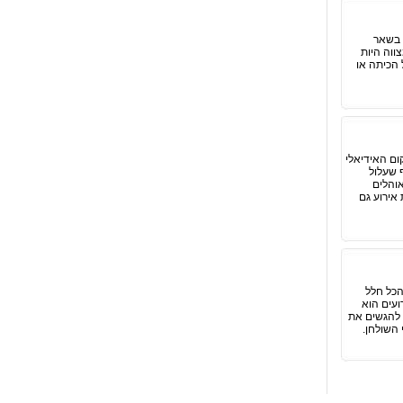
 בשאר
ווה היות
 הכיתה או
ום האידיאלי
 שעלול
אוהלים
 אירוע גם
הכל חלל
ועים הוא
 להגשים את
השולחן.