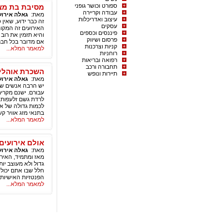
ספורט וכושר גופני
מסיבת בת מצ
עבודה וקריירה
מאת:
גאלה אירוע
עיצוב ואדריכלות
זה כבר ידוע, שאין
עסקים
האירועים זה המקום
פיננסים וכספים
והיא תזמין את רוב
פרסום ושיווק
אם מדובר בכל חבר
קניות וצרכנות
למאמר המלא...
רוחניות
רפואה ובריאות
תחבורה ורכב
השכרת אוהלים
תיירות ונופש
מאת:
גאלה אירוע
יש הרבה אנשים שמע
עבורם. ישנם מקרים
לרדת גשם זלעפות. 
לכמות גדולה של אנ
בתנאי מזג אוויר ק
למאמר המלא...
אולם אירועים
מאת:
גאלה אירוע
מאז ומתמיד, האירוע
גדול ולא מעוצב יות
חלל שבו אתם יכול
הפנטזיות האישיות
למאמר המלא...