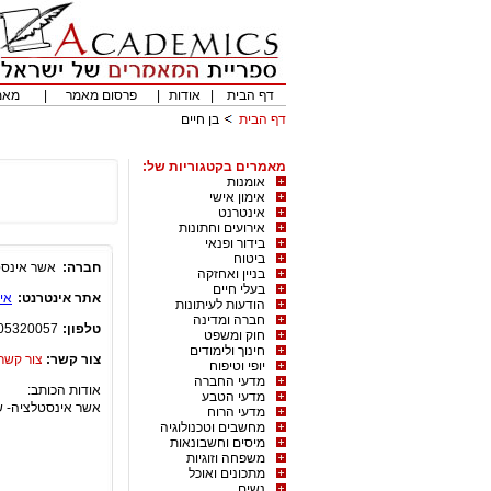
דף הבית
|
אודות
|
פרסום מאמר
|
מאמ
דף הבית
בן חיים
מאמרים בקטגוריות של:
אומנות
אימון אישי
אינטרנט
אירועים וחתונות
בידור ופנאי
ביטוח
חברה:
אשר אינסט
בניין ואחזקה
בעלי חיים
אתר אינטרנט:
אינס
הודעות לעיתונות
חברה ומדינה
טלפון:
05320057
חוק ומשפט
חינוך ולימודים
צור קשר:
צור קשר
יופי וטיפוח
מדעי החברה
אודות הכותב:
מדעי הטבע
אשר אינסטלציה- שירותי אינסטלטור ב
מדעי הרוח
מחשבים וטכנולוגיה
מיסים וחשבונאות
משפחה וזוגיות
מתכונים ואוכל
נשים