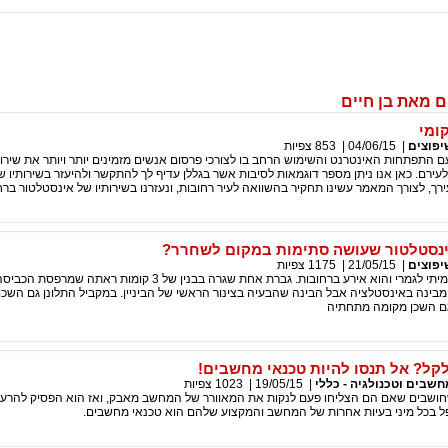
 מאת בן חיים
ומי
יפוצים
|
04/06/15
|
853
צפיות
 התפתחות האינטרנט והשימוש הרחב בו לצורכי פרסום אנשים מזמינים יותר ויותר את שירו
עירם. כאן אנו ניתן מספר דוגמאות לסיבות אשר בגללן עדיף לך להתקשר ולהיעזר בשירותיו ש
רך, לצורך המאמר עשינו תחקיר בהשוואה לעיר רחובות, ונעזרנו בשירותיו של אינסטלטור ברח
נסטלטור שעושה סתימות במקום לשחרר?
יפוצים
|
21/05/15
|
1175
צפיות
הסיפור הזה הוא אמיתי לגמרי והוא אירע ברחובות. גברת אחת שגרה בבנין של 3 קומ
מבינה באינסטלציה אבל הבינה שהבעיה בצינור הראשי של הביניין. במקביל התלונן גם השכ
ם השכן מקומה מתחתיה
ל? אל תנסו להיות טכנאי מחשבים!
חשבים וטכנולגיה - כללי
|
19/05/15
|
1023
צפיות
ושבים שאם הם הצליחו פעם לנקות את המאוורר של המחשב מאבק, ואז הוא הפסיק להרעי
פל בכל מיני בעיות אחרות של המחשב והמקצוע שלהם הוא טכנאי מחשבים.