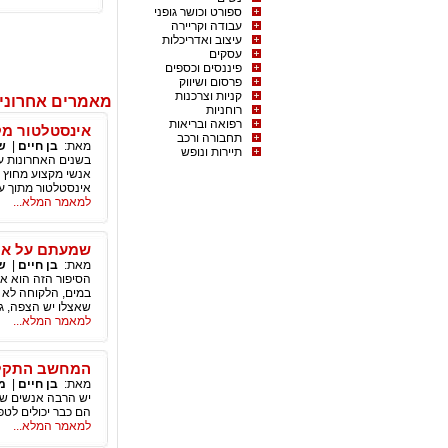
ספורט וכושר גופני
עבודה וקריירה
עיצוב ואדריכלות
עסקים
פיננסים וכספים
פרסום ושיווק
קניות וצרכנות
מאמרים אחרונים
רוחניות
רפואה ובריאות
אינסטלטור מק
תחבורה ורכב
מאת:
בן חיים
|
ש
תיירות ונופש
בשנים האחרונות עם
אנשי מקצוע מחוץ ל
אינסטלטור מתוך עי
למאמר המלא...
שמעתם על אי
מאת:
בן חיים
|
ש
במים, הלקוחה לא 
שאצלו יש הצפה, ג
למאמר המלא...
המחשב התקלק
מאת:
בן חיים
|
מ
יש הרבה אנשים שח
הם כבר יכולים לט
למאמר המלא...