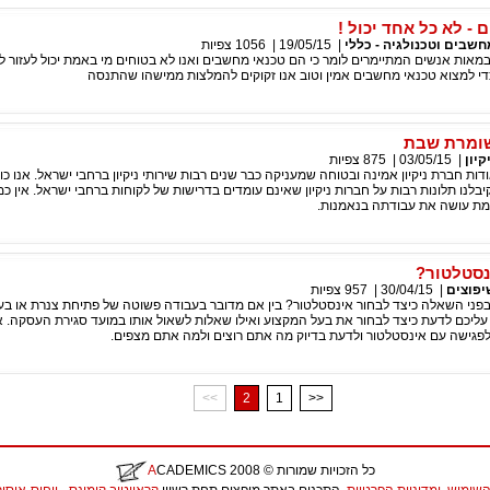
- לא כל אחד יכול !
חשבים וטכנולגיה - כללי
|
19/05/15
|
1056
צפיות
אות אנשים המתיימרים לומר כי הם טכנאי מחשבים ואנו לא בטוחים מי באמת יכול לעזור ל
י למצוא טכנאי מחשבים אמין וטוב אנו זקוקים להמלצות ממישהו שהתנסה
שומרת שבת
קיון
|
03/05/15
|
875
צפיות
ות חברת ניקיון אמינה ובטוחה שמעניקה כבר שנים רבות שירותי ניקיון ברחבי ישראל. אנו כו
קיבלנו תלונות רבות על חברות ניקיון שאינם עומדים בדרישות של לקוחות ברחבי ישראל. אין כ
ת עושה את עבודתה בנאמנות.
נסטלטור?
יפוצים
|
30/04/15
|
957
צפיות
בפני השאלה כיצד לבחור אינסטלטור? בין אם מדובר בעבודה פשוטה של פתיחת צנרת או בע
 עליכם לדעת כיצד לבחור את בעל המקצוע ואילו שאלות לשאול אותו במועד סגירת העסקה. 
 לפגישה עם אינסטלטור ולדעת בדיוק מה אתם רוצים ולמה אתם מצפים.
<<
2
1
>>
כל הזכויות שמורות
© 2008
CADEMICS
A