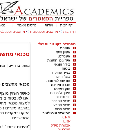
דף הבית
|
אודות
|
פרסום מאמר
|
מאמ
דף הבית
מחשבים וטכנולוגיה
מחשבים וטכנולגיה
מאמרים בקטגוריות של:
אומנות
אימון אישי
טכנאי מחשבי
אינטרנט
אירועים וחתונות
בידור ופנאי
מאת:
בן חיים
|
מחש
ביטוח
בניין ואחזקה
בעלי חיים
הודעות לעיתונות
טכנאי מחשבים - 
חברה ומדינה
חוק ומשפט
חינוך ולימודים
כאשר השוק מוצף 
יופי וטיפוח
ואנו לא בטוחים מ
מדעי החברה
למצוא טכנאי מחש
מדעי הטבע
בהרבה מקרים נוכ
מדעי הרוח
הזיקו ובמקרים רב
מחשבים וטכנולוגיה
CRM
המחשבים.
ERP
אבטחת מידע
"זהירות צרות " !
גאדג'טים