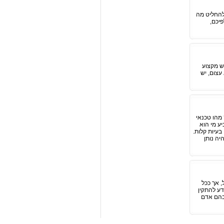
להחליט מה
יכם,
ש מקצוע
עצום, יש
מהו טכנאי
ע מי הוא
בעיות קלות.
חד היה נותן
, אך ככל
דע להתקין
 בהם אדם