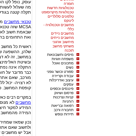
עוסק, נופל לקו ה
חומרה
מה שעלול לעשות 
טכנולוגיות חדשות
תקלה קטנה בגודל 
טכנולוגיות מיקרוסופט
טלפונים סלולריים
לינוקס
טכנאי מחשבים
מחשבים וטכנולגיה -
MCSA שזה ט
כללי
שבאמת חשוב לאמי
מחשבים ניידים
ואת התחומים בהם
מחשבים נייחים
מיחשוב ארגוני
משחקי מחשב
ראשית כל מחשב ה
תוכנה
שלהן, ההשפעה של
מיסים וחשבונאות
במחשב, זה לא דבר
משפחה וזוגיות
ובשיטת האלימינצ
מתכונים ואוכל
התקלה אינה נפתר
נשים
ספורט וכושר גופני
כבר מדובר על חומ
עבודה וקריירה
מורכב, שאם אתה נ
עיצוב ואדריכלות
לא רצויה- יכול 
עסקים
קופסת המחשב. ככה
פיננסים וכספים
פרסום ושיווק
במקרים רבים כאשר 
קניות וצרכנות
רוחניות
מחשבים
לא מנוסי
רפואה ובריאות
המידע למקור חיצ
תחבורה ורכב
המידה מהמחשב ל
תיירות ונופש
נכון שמאז שמחיר
ולחשוב שאם אתה 
אבל יש מחשבים ש