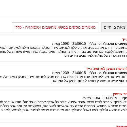
מאת בן חיים
מאמרים נוספים בנושא מחשבים וטכנולגיה - כללי
יד
חשבים וטכנולגיה - כללי
|
21/06/15
|
1598
צפיות
מחשב נייד חדש אנו מקבלים איתו סוללה למחשב נייד, הסוללה מאפשרת לנו לטייל עם המחש
 החשמל ולעבוד עם המחשב בצורה ניידת. הסוללה שאנו נקבל תמיד תהייה מקורית של מות
ות המוכרות של סוללות למחשבים ניידים הם:
כישת מטען למחשב נייד
חשבים וטכנולגיה - כללי
|
21/06/15
|
1239
צפיות
שב נייד אנו מקבלים אותו עם כמה תוספות שבניהם מטען למחשב נייד. המטען הוא החלק ש
ד הוא יהייה זה שנזרק ומתקפל בתוך התיק של המחשב.
ר שיפוץ
קיון
|
21/06/15
|
1184
צפיות
 מזמן? עוברים לבית חדש שעבר שיפוץ? קודם כל אברך אתכם ואגיד מזל- טוב! אין דבר מש
מבית חדש או מחודש. חסכתם הרבה עד שהגעתם לרגע הזה, השקעתם זמן ומחשבה בכל מ
מעט מרעש ולכלוך. כעת כשכל התהליך הזה מאחוריכם אפשר לחשוב שניתן להישען לאחור ול