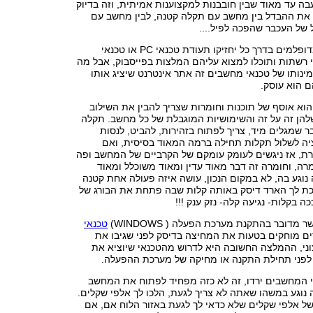
עבה עד מאוד שבין חובבנות למקצוענות אמיתית, וזה בדיוק
את ההבדל בין מחשב עם תקלה קטנה, לבין מחשב עם
של העכבר שהפכה לפיל....
מדופלמים בדרך כל יחזיקו תעודת טכנאי PC או טכנאי
כנאי רשתות ותוכלו למצוא עליהם המלצות בפייסבוק, אבל מה
נותו של טכנאי מחשבים זה אתר אינטרנט שיציג אותו
 הוא עוסק.
וא אוסף של תוכנות וחומרות שצריך להבין את השילוב
הן זה על זה והשימושיות המוגבלת של כל מחשב. תקלה
 שמגלים מיד, צריך לפתוח בזהירות, להביט, לנסות
יה לשלול תקלות תחילה ברמה המאוד בסיסית, ואם
ת, אז ניגשים לעומק עומקם של הקרביים של המחשב ופה
רה, וחומרה זה דבר מאוד עדין ומאוד משוכלל ומאוד
וגע בה, לא במקום הנכון, עושה איזה פעולה אחת קטנה
ללכת לך הארד דיסק באותה קלות שבה פתחת את הבורג של
 בקלות- נגיעה קלה- נזק ענק !!!
מדובר בהתקנת מערכת הפעלה ( WINDOWS)
טכנאי
ם מוחקים בטעות את המחיצה בדיסק לפני שגיבו את
וני, ההמלצה החשובה היא לדרוש מהטכנאי שיוציא את
פני תחילת התקנה או מחיקה של מערכת ההפעלה.
י המחשבים ירדו, זה לא כזה מפחיד לפתוח את המחשב
נוגע במשהו שאתה לא צריך לגעת, הלכו לך אלפי שקלים.
ל אלפי שקלים שלא כדאי לך לגעת באזור הלוח אם, אם