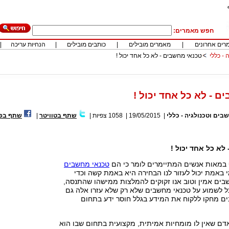
חפש מאמרים:
רים אחרונים
|
מאמרים מובילים
|
כותבים מובילים
|
הנחיות עריכה
|
 - כללי
טכנאי מחשבים - לא כל אחד יכול !
ם - לא כל אחד יכול !
בים וטכנולגיה - כללי
|
19/05/2015
|
1058
צפיות
|
שתף בטוויטר
|
שתף בפי
לא כל אחד יכול !
במאות אנשים המתיימרים לומר כי הם
טכנאי מחשבים
י באמת יכול לעזור לנו הבחירה היא באמת קשה וכדי
בים אמין וטוב אנו זקוקים להמלצות ממישהו שהתנסה,
ל לשמוע על טכנאי מחשבים שלא רק שלא עזרו אלה גם
ים מחקו ללקוח את המידע בגלל חוסר ידע בתחום
 אדם שאין לו מומחיות אמיתית, מקצועית בתחום שבו הוא