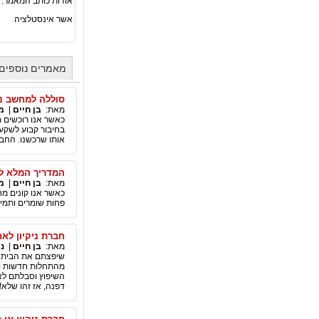
אודות כותב המאמר:
אשר אינסטלציה
מאמרים נוספים 
סוללה למחשב ני
מאת:
בן חיים
|
מ
כאשר אנו רוכשים 
בחיבור קבוע לשקע
אותו שרכשנו. החבר
המדריך המלא לר
מאת:
בן חיים
|
מ
כאשר אנו קונים מח
פחות שומרים ותמי
חברת ניקיון לאח
מאת:
בן חיים
|
ני
שיפצתם את הבית לא
מהתחלות חדשות ו
השיפוץ וסבלתם לא 
דפנה, אז זהו שלא!