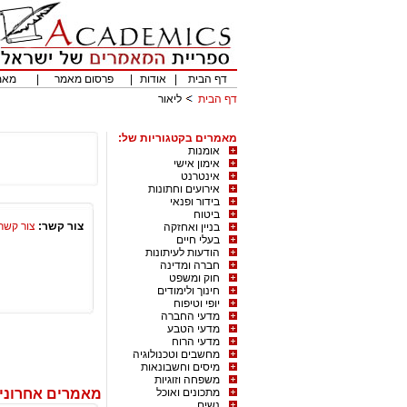
דף הבית
|
אודות
|
פרסום מאמר
|
מאמ
דף הבית
ליאור
מאמרים בקטגוריות של:
אומנות
אימון אישי
אינטרנט
אירועים וחתונות
בידור ופנאי
ביטוח
צור קשר:
צור קשר
בניין ואחזקה
בעלי חיים
הודעות לעיתונות
חברה ומדינה
חוק ומשפט
חינוך ולימודים
יופי וטיפוח
מדעי החברה
מדעי הטבע
מדעי הרוח
מחשבים וטכנולוגיה
מיסים וחשבונאות
משפחה וזוגיות
מתכונים ואוכל
מאמרים אחרונים
נשים