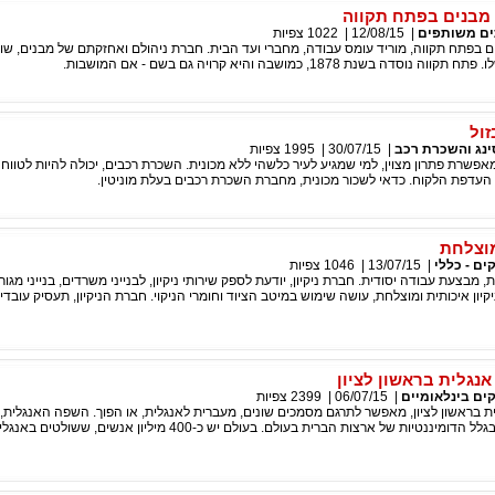
 מבנים בפתח תקווה
ם משותפים
|
12/08/15
|
1022
צפיות
ם בפתח תקווה, מוריד עומס עבודה, מחברי ועד הבית. חברת ניהולם ואחזקתם של מבנים, ש
דה בשנת 1878, כמושבה והיא קרויה גם בשם - אם המושבות.
ול
ינג והשכרת רכב
|
30/07/15
|
1995
צפיות
אפשרת פתרון מצוין, למי שמגיע לעיר כלשהי ללא מכונית. השכרת רכבים, יכולה להיות לטווח ז
לפי העדפת הלקוח. כדאי לשכור מכונית, מחברת השכרת רכבים בעלת מוניטין.
מוצלחת
ים - כללי
|
13/07/15
|
1046
צפיות
, מבצעת עבודה יסודית. חברת ניקיון, יודעת לספק שירותי ניקיון, לבנייני משרדים, בנייני מגורי
יקיון איכותית ומוצלחת, עושה שימוש במיטב הציוד וחומרי הניקוי. חברת הניקיון, תעסיק עובדי
נגלית בראשון לציון
ים בינלאומיים
|
06/07/15
|
2399
צפיות
ת בראשון לציון, מאפשר לתרגם מסמכים שונים, מעברית לאנגלית, או הפוך. השפה האנגלית,
לשפה בינלאומית, בגלל הדומיננטיות של ארצות הברית בעולם. בעולם יש כ-400 מיליון אנשים,