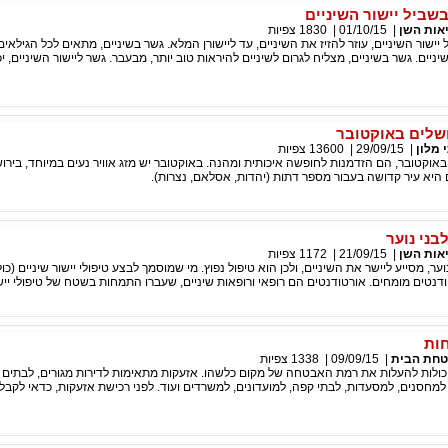
שביל יישור השיניים
אות השן
|
01/10/15
|
1830
צפיות
יישור השיניים, עוזר להזיז את השיניים, עד ליישורן המלא. גשר בשיניים, מתאים לכל הגילאים,
יים. גשר בשיניים, מצליח לגרום לשיניים להיראות טוב יותר, מבעבר. גשר ליישור השיניים, יכ
ושלים באוקטובר
 מלון
|
29/09/15
|
13600
צפיות
 באוקטובר, הם הזדמנות לחופשה איכותית ומהנה. באוקטובר יש מזג אוויר נעים במיוחד, בירו
ם היא עיר קדושה בעבור מספר דתות (יהדות, אסלאם, נצרות).
בני נוער
אות השן
|
21/09/15
|
1172
צפיות
וער, מסייע ליישר את השיניים, ולכן הוא טיפול נפוץ. מי שמוסמך לבצע טיפולי יישור שיניים (כו
ודנטים מומחים. אורטודנטים הם רופאי ורופאות שיניים, שעברו התמחות בשטח של טיפולי יישו
ות
חת הבית
|
09/09/15
|
1338
צפיות
כולות להעלות את רמת האבטחה של מקום כלשהו. אזעקות מתאימות לדירות מגורים, לבתים צ
 למחסנים, למסעדות, לבתי קפה, למועדונים, למשרדים ועוד. לפני רכישת אזעקות, כדאי לקבל י