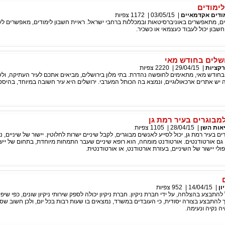
לימודים
ודים אקדמאיים
|
03/05/15
|
1172
צפיות
ים, מתאפשרים באוניברסיטאות ובמכללות ברחבי ישראל. ראיית חשבון לימודים, מאפשרים ל
חשבון יכול לעבוד כעצמאי או כשכיר.
ושלים בחודש מאי
קציות
|
29/04/15
|
2220
צפיות
 בחודש מאי, מתאימים לחופשה נהדרת. בתי מלון בירושלים, מביאים אתכם לעיר העתיקה, ולש
 יש אתרים ארכאולוגיים, ונמצא בה הכותל המערבי. ירושלים היא עיר חשובה במיוחד, בהיסט
למבוגרים בעיר רמת גן
אות השן
|
28/04/15
|
1105
צפיות
רים בעיר רמת גן, יכול לסייע לאנשים מבוגרים, לקבל שיניים ישרות לחלוטין. יישור של שיניים, 
 גם אורטודנטים. אורטודנט מומחה, הוא רופא שיניים שעבר התמחות מיוחדת, בתחום של יישו
ולי יישור של השיניים, בעזרת אורטודנט, או אורטודנטית.
ון
|
14/04/15
|
952
צפיות
ל להתבצע בהצלחה, על ידי חברת ניקיון. חברת ניקיון יכולה לספק שירותי ניקיון שונים, כפי שי
יך להתבצע בצורה יסודית, כי העובדים במשרד, נמצאים בו שעות רבות בכל יום, ולכן חשוב שס
 נקיה ונעימה.