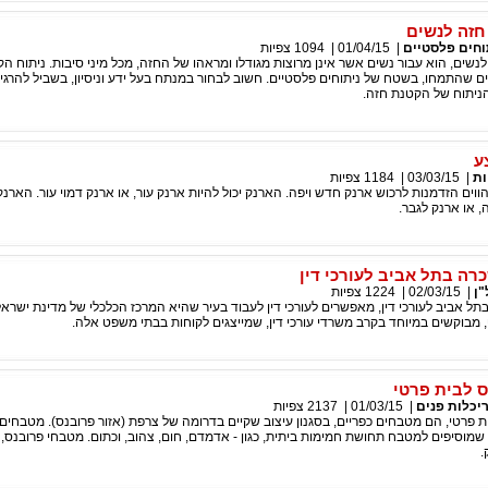
חזה לנשים
וחים פלסטיים
|
01/04/15
|
1094
צפיות
נשים, הוא עבור נשים אשר אינן מרוצות מגודלו ומראהו של החזה, מכל מיני סיבות. ניתוח ה
ים שהתמחו, בשטח של ניתוחים פלסטיים. חשוב לבחור במנתח בעל ידע וניסיון, בשביל להרג
הניתוח של הקטנת חזה.
ע
ות
|
03/03/15
|
1184
צפיות
וים הזדמנות לרכוש ארנק חדש ויפה. הארנק יכול להיות ארנק עור, או ארנק דמוי עור. הארנקי
, או ארנק לגבר.
ה בתל אביב לעורכי דין
"ן
|
02/03/15
|
1224
צפיות
 אביב לעורכי דין, מאפשרים לעורכי דין לעבוד בעיר שהיא המרכז הכלכלי של מדינת ישרא
מבוקשים במיוחד בקרב משרדי עורכי דין, שמייצגים לקוחות בבתי משפט אלה.
 לבית פרטי
יכלות פנים
|
01/03/15
|
2137
צפיות
 פרטי, הם מטבחים כפריים, בסגנון עיצוב שקיים בדרומה של צרפת (אזור פרובנס). מטבחים
שמוסיפים למטבח תחושת חמימות ביתית, כגון - אדמדם, חום, צהוב, וכתום. מטבחי פרובנס
.