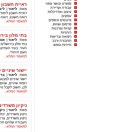
ספורט וכושר גופני
ראיית חשבון 
עבודה וקריירה
מאת:
ליאור
|
לימ
עיצוב ואדריכלות
ראיית חשבון לימוד
עסקים
רואה חשבון. רואה 
פיננסים וכספים
למאמר המלא...
פרסום ושיווק
קניות וצרכנות
רוחניות
בתי מלון ביר
רפואה ובריאות
מאת:
ליאור
|
אטר
תחבורה ורכב
בתי מלון בירושלים
תיירות ונופש
העיר. בעיר העתיקה
העם היהודי.
למאמר המלא...
יישור שיניים 
מאת:
ליאור
|
ברי
יישור שיניים למבוג
רופאי שיניים, שהם
לכן, חשוב לקבל טיפ
למאמר המלא...
ניקיון משרדים
מאת:
ליאור
|
ניקי
ניקיון משרדים, יכו
ניקיון משרדים, צר
העבודה שלהם תהיה
למאמר המלא...