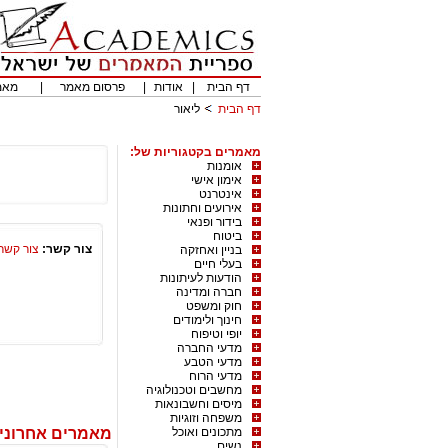
דף הבית
|
אודות
|
פרסום מאמר
|
מאמ
דף הבית
ליאור
מאמרים בקטגוריות של:
אומנות
אימון אישי
אינטרנט
אירועים וחתונות
בידור ופנאי
ביטוח
צור קשר:
צור קשר
בניין ואחזקה
בעלי חיים
הודעות לעיתונות
חברה ומדינה
חוק ומשפט
חינוך ולימודים
יופי וטיפוח
מדעי החברה
מדעי הטבע
מדעי הרוח
מחשבים וטכנולוגיה
מיסים וחשבונאות
משפחה וזוגיות
מתכונים ואוכל
מאמרים אחרונים
נשים