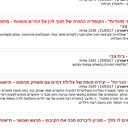
 – תיאטרון הבימה
י מזוודות" - הקומדיה ההזויה של חנוך לוין על החיים והמוות – מרגש
צבי
יאטרון
|
21/03/17
|
1038
צפיות
ן" שהלחינה ומבצעת חווה אלברשטיין לקוחים מתוך אחד המונולוגים מההצגה, אותם משמיעה
רות העלילה.
 בית צבי
יאטרון
|
20/03/17
|
1041
צפיות
 מלחמת המינים במשחק עצמתי ומרגש
 הכריות" – יצירת מופת של עלילת דמים עם משחק מהפנט – תיאטר
יאטרון
|
14/03/17
|
1045
צפיות
י חוקרי משטרה במדינה טוטליטרית דמיונית החוקרים סופר שכתב כבר כמה מאות סיפורים ק
תון. הטקסטים שלו עוסקים במעשי זוועה וברצח והוא סבור כי החוקרים מנסים למצוא דופי ב
ם. עד מהרה מתברר , כי מדובר בחקירת רצח מזוויע של שני ילדים והעלמות ילדה נוספת שיית
כי הסופר הוא בעצם רוצח הילדים.
ים לו מלך – סביון ליברכט מכה את הקיבוץ – מרגש ואנושי – תיאטרו