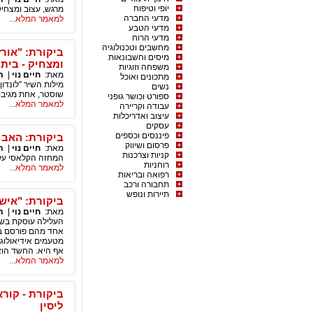
יופי וטיפוח
מרגש, עצוב ומצחיק
מדעי החברה
למאמר המלא...
מדעי הטבע
מדעי הרוח
מחשבים וטכנולוגיה
ביקורת: "אורז
מיסים וחשבונאות
ומצחיק - בית 
משפחה וזוגיות
מאת:
חיים נוי
|
ת
מתכונים ואוכל
מילות השיר "לונדו
נשים
שוסטר, אחת מגיבו
ספורט וכושר גופני
למאמר המלא...
עבודה וקריירה
עיצוב ואדריכלות
עסקים
פיננסים וכספים
ביקורת: האב -
פרסום ושיווק
מאת:
חיים נוי
|
ת
קניות וצרכנות
המחזה הקלאסי על
רוחניות
למאמר המלא...
רפואה ובריאות
תחבורה ורכב
תיירות ונופש
ביקורת: "איש
מאת:
חיים נוי
|
ת
העלילה עוסקת בשנ
אחד מהם פורסם בעי
מטעמים אידיאולוגי
אף היא. החשד הוא 
למאמר המלא...
ביקורת - קורא
ליסין