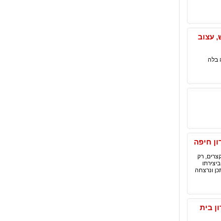
, עצוב
 בלה
ון חיפה
צרים, רק
יצירתו
כן ונרצחה
ן בית