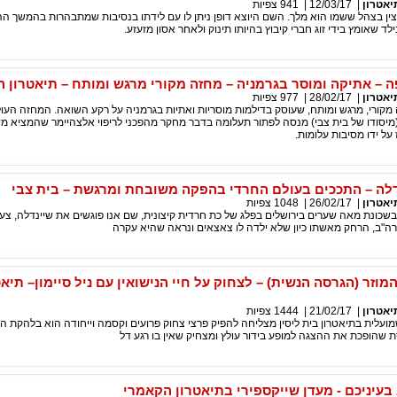
יאטרון
|
12/03/17
|
941
צפיות
ין בצהל ששמו הוא מלך. השם היוצא דופן ניתן לו עם לידתו בנסיבות שמתבהרות בהמשך הה
ד שאומץ בידי זוג חברי קיבוץ בהיותו תינוק ולאחר אסון מזעזע.
ה – אתיקה ומוסר בגרמניה – מחזה מקורי מרגש ומותח – תיאטרון ה
יאטרון
|
28/02/17
|
977
צפיות
מקורי, מרגש ומותח, שעוסק בדילמות מוסריות ואתיות בגרמניה על רקע השואה. המחזה העו
מיסודו של בית צבי) מנסה לפתור תעלומה בדבר מחקר מהפכני לריפוי אלצהיימר שהמציא מדע
על ידו מסיבות עלומות.
דלה – התככים בעולם החרדי בהפקה משובחת ומרגשת – בית צבי
יאטרון
|
26/02/17
|
1048
צפיות
כונת מאה שערים בירושלים בפלג של כת חרדית קיצונית, שם אנו פוגשים את שיינדלה, צע
רה"ב, הרחק מאשתו כיון שלא ילדה לו צאצאים ונראה שהיא עקרה
המוזר (הגרסה הנשית) – לצחוק על חיי הנישואין עם ניל סיימון– תיא
יאטרון
|
21/02/17
|
1444
צפיות
לית בתיאטרון בית ליסין מצליחה להפיק פרצי צחוק פרועים וקסמה וייחודה הוא בלהקת ה
 שהופכת את ההצגה למופע בידור עולץ ומצחיק שאין בו רגע דל
בעיניכם - מעדן שייקספירי בתיאטרון הקאמרי