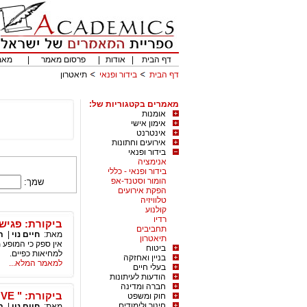
דף הבית
|
אודות
|
פרסום מאמר
|
מאמ
דף הבית
בידור ופנאי
תיאטרון
מאמרים בקטגוריות של:
אומנות
אימון אישי
אינטרנט
אירועים וחתונות
בידור ופנאי
אנימציה
בידור ופנאי - כללי
הומור וסטנד-אפ
שמך:
הפקת אירועים
טלוויזיה
קולנוע
רדיו
ביקורת: פגישה
תחביבים
מאת:
חיים נוי
|
ת
תיאטרון
אין ספק כי המופע 
ביטוח
למחיאות כפיים.
בניין ואחזקה
למאמר המלא...
בעלי חיים
הודעות לעיתונות
חברה ומדינה
ביקורת: " LOVE LOVE LOVE" – מחזה מושחז על פער הדורות
חוק ומשפט
חינוך ולימודים
מאת:
חיים נוי
|
ת