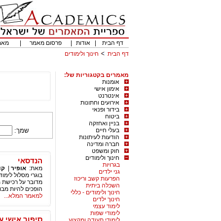
דף הבית
|
אודות
|
פרסום מאמר
|
מאמ
דף הבית
חינוך ולימודים
מאמרים בקטגוריות של:
אומנות
אימון אישי
אינטרנט
אירועים וחתונות
בידור ופנאי
ביטוח
בניין ואחזקה
בעלי חיים
שמך:
הודעות לעיתונות
חברה ומדינה
חוק ומשפט
חינוך ולימודים
הנדסאי
בגרויות
מאת:
אופיר
|
קו
גני ילדים
בוגרי מסלול לימו
הפרעות קשב וריכוז
מדובר על רכישת מ
השכלה ביתית
הופכים להיות מבו
חינוך ולימודים - כללי
למאמר המלא...
חינוך ילדים
לימוד עצמי
לימודי שפות
סיפור אישי ע
לימודי תעודה ומקצוע