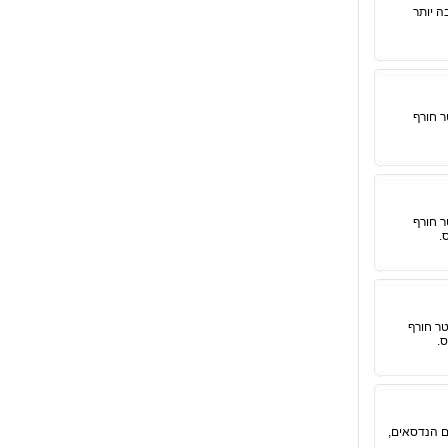
ה יותר
ר חורף
ר חורף
טר חורף
ם הנדסאים,