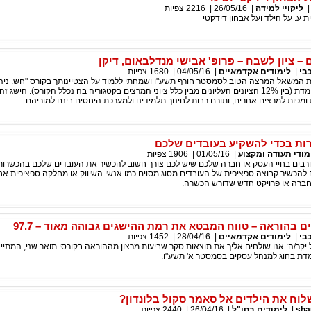
ליקויי למידה
|
26/05/16
|
2216
צפיות
ית ע. על הילד ועל אבחון דידקטי
– ציון לשבח – פרופ' אבישי מנדלבאום, דיקן
בי
|
לימודים אקדמאיים
|
04/05/16
|
1680
צפיות
ת המשאל המרצה הטוב לסמסטר חורף תשע"ו ושמחתי ללמוד על הצטיינותך בקורס "חש. ניה
מתקדמת" אותו לימדת (בין 12% הציונים העליונים מבין כלל ציוני המרצים בקטגוריה בה נכלל הקורס). הישג
ומפות למרצים אחרים, ותורם רבות לחינוך תלמידינו ולמערכת היחסים בינם למוריהם.
ות בכדי להשקיע בעובדים שלכם
מודי תעודה ומקצוע
|
01/05/16
|
1906
צפיות
 ורבים בחיי העסק או חברה שלכם שיש לכם צורך חשוב להכשיר את העובדים שלכם בהכשרות 
 להכשיר קבוצה ספציפית של העובדים מסוג מסוים כמו אנשי השיווק או מחלקה ספציפית א
החברה או פרויקט חדש שדורש הכשרה.
ם בהוראה – טווח המבטא את רמת ההישגים גבוהה מאוד – 97.7
בי
|
לימודים אקדמאיים
|
28/04/16
|
1452
צפיות
 יקר/ה: אנו שולחים אליך את תוצאות סקר שביעות מרצון מההוראה בקורסי תואר שני, המתיי
מדת בחוג למנהל עסקים בסמסטר א' תשע"ו.
לוח את הילדים אל סאמר סקול בלונדון?
sha
|
לימודים בחו"ל
|
26/04/16
|
2440
צפיות