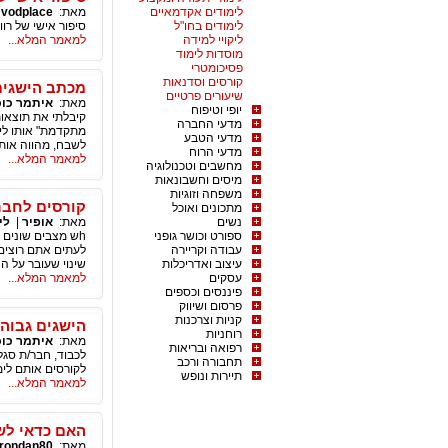
לימודים אקדמאיים
מאת:
vodplace
|
לימודים בחו"ל
סיפור אישי של רוו
ליקויי למידה
למאמר המלא...
מוסדות לימוד
פסיכומטרי
קורסים וסדנאות
מכתב הישגים 
שיעורים פרטיים
מאת:
איתמר כוכ
יופי וטיפוח
קיבלתי את תוצאו
מדעי החברה
מדעי הטבע
לשבח, מהווה אות 
מדעי הרוח
למאמר המלא...
מחשבים וטכנולוגיה
מיסים וחשבונאות
משפחה וזוגיות
קורסים לחבר
מתכונים ואוכל
נשים
מאת:
אופיר
|
לי
ספורט וכושר גופני
hש מצבים שונים
עבודה וקריירה
לעתים אתם רוצים
עיצוב ואדריכלות
שינוי שעובר על 
עסקים
למאמר המלא...
פיננסים וכספים
פרסום ושיווק
קניות וצרכנות
הישגים גבוהי
רוחניות
מאת:
איתמר כוכ
רפואה ובריאות
לכבוד, חבר/ת סגל
תחבורה ורכב
לקורסים אותם לי
תיירות ונופש
למאמר המלא...
האם כדאי לש
מאת:
rondan80