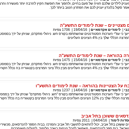
ניק לילדים שלכם חוויה של פעם בחיים, ולהפוך את חופשת הקיץ להרבה יותר מעשירה והרב
מר סקול בלונדון יעניק לכם את הפתרון הטוב ביותר לכך.
 מצטיינים – שנת לימודים התשע"ה
בי
|
לימודים אקדמאיים
|
19/04/16
|
1706
צפיות
עך כי עפ"י הערכות הסטודנטים שהשתתפו בקורס חש. ניהולי מתקדם, שניתן על ידך בסמסט
לי שלך בין 4% הציונים העליונים
ירה בהוראה – שנת לימודים התשע"ה
בי
|
לימודים אקדמאיים
|
15/04/16
|
1475
צפיות
עך כי עפ"י הערכות הסטודנטים שהשתתפו בקורס חש. ניהולי מתקדם, שניתן על ידך בסמסט
ם העליונים מבין כלל ציוני המרצים בקטגוריה בה נכלל הקורס.
בח על הצטיינות בהוראה – שנת לימודים התשע"ו
בי
|
לימודים אקדמאיים
|
14/04/16
|
1237
צפיות
עך כי עפ"י הערכות הסטודנטים שהשתתפו בקורס "חש. ניהולי מתקדם" שניתן על ידך בסמס
ם העליונים מבין כלל ציוני המרצים בקטגוריה בה נכלל הקורס.
דסאים ששוכן בתל אביב
סדות לימוד
|
04/04/16
|
2011
צפיות
ם ששוכן בתל אביב, יכול להתאים לתושבי תל אביב והמרכז. בבית הספר להנדסאים, מכשירי
ישראל. בית ספר להנדסאים, מאפשר לקבל הנחות בשכר הלימוד, לחיילים משוחררים.