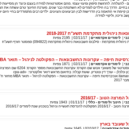
ם - להצלחה. להרגשת סיפוק ומיצוי עצמי. מהם אסטרטגיות למידה בעצם וכיצד הן מסייעות ל
 גם בחיים. הדרך בה הילדים לומדים לא השתנתה כבר שנים. מערכת החינוך טרם עשתה את ה
כן קיימת אי התאמה בין הדרישות לבין הביצועים והציונים. ילדים רבים מתמודדים בחיי היום 
שב וריכוז, וליקויי למידה.
ות ניהולית מתקדמת תשע"ח 2018-2017
בי
|
לימודים אקדמאיים
|
02/11/17
|
2195
צפיות
ולית מתקדמת - סילבוס חשבונאות ניהולית מתקדמת (094822) סמסטר חורף תשע"ח
רסיטת חיפה – עקרונות החשבונאות – הפקולטה לניהול – תואר MBA
בי
|
לימודים אקדמאיים
|
02/11/17
|
1871
צפיות
התמחות בניהול אסטרטגי של משאבי אנוש שם הקורס: עקרו
ן וכלכלן – עורך דין ונוטריון. שעות קבלה: בתיאום מראש דואר אלקטרוני:
cpa-adv-
itamar
רצה הטוב - 2016/17
בי
|
חינוך ולימודים - כללי
|
01/11/17
|
1943
צפיות
ייה וניהול בטכניון שנת לימודים 2016/17
 שעובד בארץ
מודים אקדמאיים
|
02/10/17
|
1645
צפיות