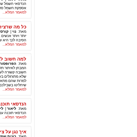
הנדסאי חשמל שעוב
אספקת חשמל סדיר
למאמר המלא...
כל מה שרצית
מאת:
נוי
|
קורסי
יותר ויותר אנשים
הסיבה לכך היא ש
למאמר המלא...
למה חשוב לה
מאת:
הפרופסור 
המבחן לאיתור תלמ
חשובה קשורה לעוב
שלא מתורגלים בעב
למרות שהם מתאימ
שיחליטו בשבילכם
למאמר המלא...
הנדסאי תוכנה
מאת:
ליאור
|
לי
הנדסאי תוכנה עם 
למאמר המלא...
איך נגן על צי
מאת:
רונית שמא