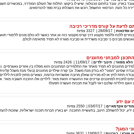
ד בארץ, עובד בתחום טכנולוגי, שיש לו ביקוש. התלות של העולם המודרני, במכשירים חשמ
ה כל העת. הנדסאי החשמל, רוכש את השכלתו בבית ספר להנדסאים.
ם לדעת על קורס מדריכי רכיבה
ם וסדנאות
|
28/09/17
|
3327
צפיות
 בוחרים ללכת וללמוד מקצוע דרך קורס מקצועי כזה או אחר כאשר לא כולם פונים ללימודי תואר
אנשים מבינים כי סביבה משרדית או סביבה סגורה לא תמיד מתאימה לכולם.
תכונן למבחני מחוננים
הלא מפוזר
|
חינוך ילדים
|
11/09/17
|
2426
צפיות
ידים מחוננים לא תמיד מאתר את התלמידים המחוננים והוא מפלה בין אזורים גאוגרפיים. נ
דה שסינון "המוני" לא בודק מנת משכל. וכך קורה שילדים מחוננים (בעלי מנת משכל קלינית
ודה תחת לחץ או לא מכירים שאלון מרובה אפשרויות וכדומה, נשארים מחוץ לתכנית לילדים 
ים לתכנית למחוננים וצריכים את ההעשרה הזאת מאד. לילדים אלו ההכנה חשובה מאד. אל
 האם הילד/ה שלכם ראוי לקבל את תכניות העשרה תפעלו!
 עם ידע
מודים אקדמאיים
|
03/07/17
|
2550
צפיות
ידע, יכול להשתלב היטב, בתעשיית התוכנה. יש בארץ חברות תוכנה ישראליות, שזוכות להצל
וני המגן?
י שורץ
|
בגרויות
|
19/06/17
|
3631
צפיות