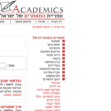
דף הבית
|
אודות
|
פרסום מאמר
|
מאמ
דף הבית
חינוך ולימודים
מאמרים בקטגוריות של:
אומנות
אימון אישי
אינטרנט
אירועים וחתונות
בידור ופנאי
ביטוח
בניין ואחזקה
בעלי חיים
שמך:
הודעות לעיתונות
חברה ומדינה
חוק ומשפט
חינוך ולימודים
הנדסאי מכונו
בגרויות
מאת:
ליאור
|
לי
גני ילדים
הנדסאי מכונות א
הפרעות קשב וריכוז
מכונות, יכולים ל
השכלה ביתית
למאמר המלא...
חינוך ולימודים - כללי
חינוך ילדים
לימוד עצמי
איך אסטרטגי
לימודי שפות
לימודי תעודה ומקצוע
מאת:
גולאסו
|
ח