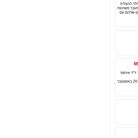
ילד להצליח
מעבר משיטות
יום שלהם עם
נות החשבונאות מספר הקורס: 6204 שם המרצה: ד"ר איתמר
אוניברסיטת חיפה – עקרונות החשבונאות – הפקולטה לניהול – תואר MBA מחזור ח' 20 באוקטובר