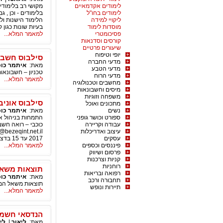
לימודים אקדמאיים
מקושי רב בלימודי
לימודים בחו"ל
בלימודים - וכן ,
ליקויי למידה
הלימוד הישנות ול
מוסדות לימוד
בעיות שונות כגון ק
פסיכומטרי
למאמר המלא...
קורסים וסדנאות
שיעורים פרטיים
יופי וטיפוח
סילבוס חשבונא
מדעי החברה
מאת:
איתמר כוכ
מדעי הטבע
טכניון – חשבונאות ניה
מדעי הרוח
למאמר המלא...
מחשבים וטכנולוגיה
מיסים וחשבונאות
משפחה וזוגיות
סילבוס אוניב
מתכונים ואוכל
נשים
מאת:
איתמר כוכ
ספורט וכושר גופני
עבודה וקריירה
כוכבי – רואה חשבו
עיצוב ואדריכלות
@bezeqint.net.il
עסקים
2017 עד 15 בדצמבר 2017
פיננסים וכספים
למאמר המלא...
פרסום ושיווק
קניות וצרכנות
רוחניות
תוצאות משאל המ
רפואה ובריאות
מאת:
איתמר כוכ
תחבורה ורכב
תוצאות משאל המרצה הטוב - 2016/17 הפקולטה להנדסת תעש
תיירות ונופש
למאמר המלא...
הנדסאי חשמל
מאת:
ליאור
|
לי