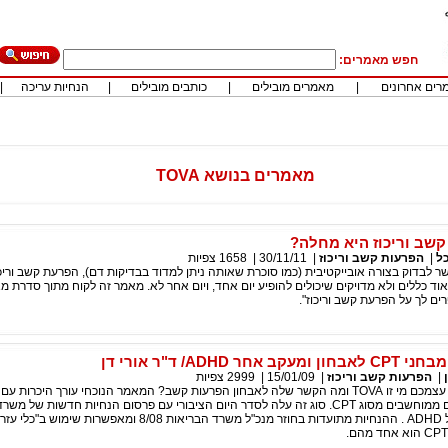
חפש מאמרים:
רים אחרונים
|
מאמרים מובילים
|
כותבים מובילים
|
הנחיות עריכה
|
מאמרים בנושא TOVA
שב וריכוז היא מחלה?
ל
|
הפרעות קשב וריכוז
|
30/11/11
|
1658
צפיות
לבדוק בצורה אובייקטיבית (כמו סוכרת שאותה ניתן למדוד בבדיקות דם), הפרעת קשב וריכ
וד כללים ולא מדויקים שיכולים להופיע יום אחד, ויום אחר לא. מאמר זה לקוח מתוך סדרת 
ם לך על הפרעת קשב וריכוז".
ר ADHD/ ד"ר אורי דן
|
הפרעות קשב וריכוז
|
15/01/09
|
2999
צפיות
האם שאלתם את עצמכם מי זו TOVA ומה הקשר שלה לאבחון הפרעות קשב? המאמר הנוכחי עורך היכ
ה- TOVA, מבחנים ממוחשבים מסוג CPT. סוג זה עלה לסדר היום הציבורי עם פרסום הנחיות חדשות של
לאבחון מוסמך של ADHD . ההנחיות מתועדות בחוזר מנכ"ל משרד הבריאות 8/08 ומאפשרות שימוש ב"כלי עזר