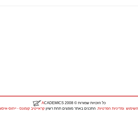
כל הזכויות שמורות
© 2008
CADEMICS
A
השימוש
ומדיניות הפרטיות
. התכנים באתר מופצים תחת רשיון
קראייטיב קומונס - ייחוס-איסור יצירות נ