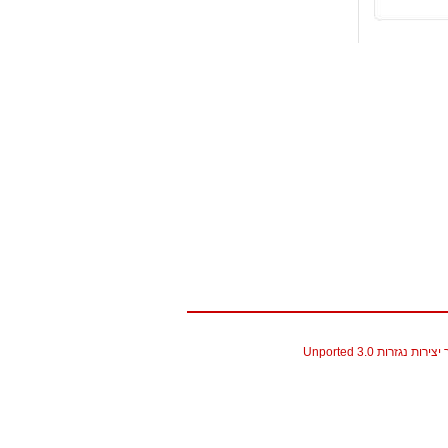
גזרות 3.0 Unported
christian louboutin replica