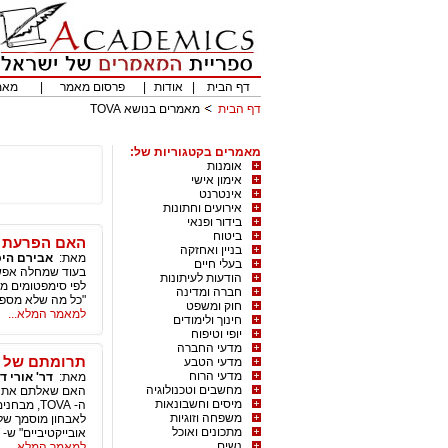
דף הבית
|
אודות
|
פרסום מאמר
|
מאמ
דף הבית
מאמרים בנושא TOVA
מאמרים בקטגוריות של:
אומנות
אימון אישי
אינטרנט
אירועים וחתונות
בידור ופנאי
ביטוח
האם הפרעת ק
בניין ואחזקה
מאת:
אבירם היכ
בעלי חיים
בעוד שמחלה אפשר 
הודעות לעיתונות
לפי סימפטומים מא
חברה ומדינה
"כל מה שלא מספרי
חוק ומשפט
למאמר המלא...
חינוך ולימודים
יופי וטיפוח
מדעי החברה
תרומתם של מבחני CPT לאבחון ומעקב אח
מדעי הטבע
מדעי הרוח
מאת:
דר' אורי דן
מחשבים וטכנולוגיה
מיסים וחשבונאות
משפחה וזוגיות
מתכונים ואוכל
אובייקטיביים" ש- CPT הוא אחד מהם.
נשים
למאמר המלא...