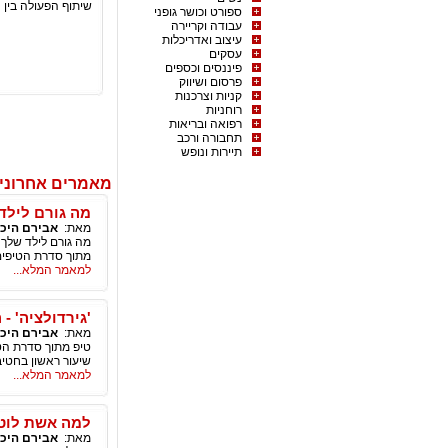
שיתוף הפעולה בין 
ספורט וכושר גופני
עבודה וקריירה
עיצוב ואדריכלות
עסקים
פיננסים וכספים
פרסום ושיווק
קניות וצרכנות
רוחניות
רפואה ובריאות
תחבורה ורכב
תיירות ונופש
מאמרים אחרוני
מה גורם לילד
מאת:
אבירם היכ
מה גורם לילד שלך 
מתוך סדרת הטיפים 
למאמר המלא...
'גירדולציה' 
מאת:
אבירם היכ
טיפ מתוך סדרת הטי
שיעור ראשון בחטי
למאמר המלא...
למה אשת לוט
מאת:
אבירם היכ