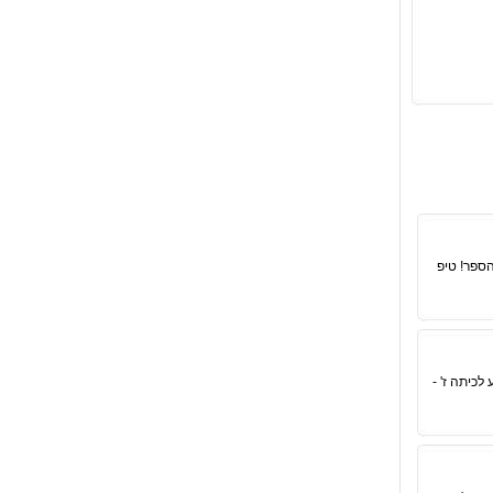
ספר! טיפ
לכיתה ז' -