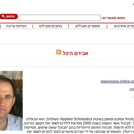
חפש מאמרים:
רים אחרונים
|
מאמרים מובילים
|
כותבים מובילים
|
הנחיות עריכה
|
אבירם היכל
www.tvuna-online.co.
03
אבירם היכל, בוגר במנהל עסקים ומאמן בשיטת Applied Scholastics העולמית, הוא הבעלים
והמייסד של 'תבונה'. 'תבונה' אשר הוקמה בשנת 2000 מסייעת לילדים לשפר את הקשב והריכוז,
ללא תרופות. תכניות האימון הייחודיות בהם 'תבונה' עושה שימוש, מסייעות
 ריטלין. המאמרים שנכתבו על ידי אבירם מיועדים לעזור להורים לשפר את