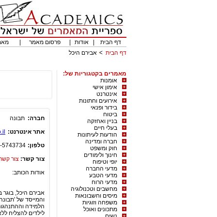
דף הבית
|
אודות
|
פרסום מאמר
|
מאמ
דף הבית
אבירם היכל
מאמרים בקטגוריות של:
אומנות
אימון אישי
אינטרנט
אירועים וחתונות
בידור ופנאי
ביטוח
חברה:
תבונה
בניין ואחזקה
בעלי חיים
אתר אינטרנט:
il
הודעות לעיתונות
חברה ומדינה
טלפון:
-5743734
חוק ומשפט
חינוך ולימודים
צור קשר:
צור קשר
יופי וטיפוח
מדעי החברה
אודות הכותב:
מדעי הטבע
מדעי הרוח
מחשבים וטכנולוגיה
מיסים וחשבונאות
משפחה וזוגיות
הלמידה וההתנהגות 
מתכונים ואוכל
לילדים להצליח ללא
נשים