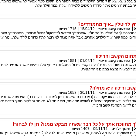
 בכל נושא שאותו לומדים התלמידים בבית הספר הם יחשבו 'כיצד אפשר להשתמש בחומר בח
ה בבחינה'? טיפ מתוך סדרת הטיפים ללמידה יעילה עבור הילד שלך.
ץ לריטלין...איך מתמודדים?
ל
|
הפרעות קשב וריכוז
|
15/04/12
|
1715
צפיות
ספרת לך על 'נפלאות' הריטלין, אומרת לך שכדאי לך לשקול טיפול תרופתי, מספרת לך שזה 
דים וכמה שזה עוזר לילדים אחרים, אבל אתה מנגד לא רוצה לתת כדורים לילד שלך....מה עו
חום הקשב והריכוז
ל
|
הפרעות קשב וריכוז
|
01/02/12
|
1551
צפיות
עשתה בתחום! הכותרת "בעיית קשב וריכוז" התגלתה כאוסף של תופעות אשר הגורמים להם 
קור לבעייה נמצא במקום אחר לגמרי.
ב וריכוז היא מחלה?
ל
|
הפרעות קשב וריכוז
|
30/11/11
|
1658
צפיות
בדוק בצורה אובייקטיבית (כמו סוכרת שאותה ניתן למדוד בבדיקות דם), הפרעת קשב וריכו
ד כללים ולא מדויקים שיכולים להופיע יום אחד, ויום אחר לא. מאמר זה לקוח מתוך סדרת מ
 לך על הפרעת קשב וריכוז".
 מתווכח אתך על כל דבר שאתה מבקש ממנו? תן לו לבחור!
ל
|
חינוך ילדים
|
09/11/11
|
1407
צפיות
בים שאומרים להם מה לעשות, אז איך כן מניעים אותם לפעולה? במאמר הבא אציג לפניך את