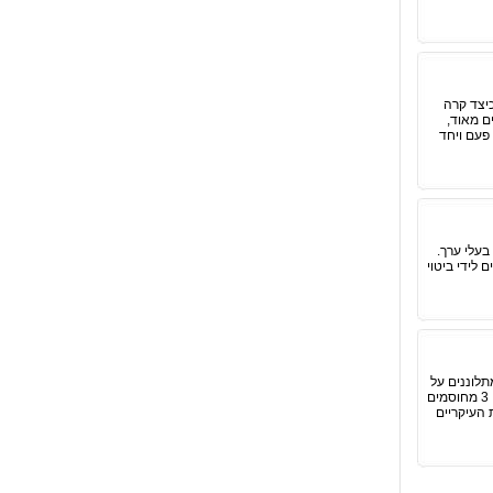
. כיצד קרה
הם מוכשרים מאוד,
פעם ויחד
בעלי ערך.
לידי ביטוי
תלוננים על
'מלחמות' שמתנהלות בינם לבין הילדים על הכנת שיעורי הבית ולמידה למבחנים. על פי טכנולוגיית הלמידה ישנם 3 מחוסמים
 העיקריים