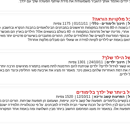
 ילדים ואלמד אותך להגביר משמעותית את מידת שיתוף הפעולה שלך עם ילדך.
ל מלקויות הוראה?
ל
|
חינוך ולימודים - כללי
|
01/11/11
|
1175
צפיות
מדינת ישראל היתה בשנות ה-80 מדורגת במקומות הראשונים במבחנים הבינלאומיים בהבנת הנקרא ובחשבון
שכיום, שני עשורים אחרי, מדינת ישראל מדורגת במקומות ה- 40 בעולם בנושאים אלו? הילדים בארץ 
בנוסף המודעות לקשיים של התלמידים עלתה, ההורים מתגברים בשיעורים פרטיים יותר מאי 
האם באמת יש לילדים לקויות למידה או שאולי הם סובלים מלקות אחרת?
של הילד שלך?
ל
|
חינוך ילדים
|
24/10/11
|
1301
צפיות
 הוא קשור לגידול ילדים? ילדים שניתנת להם הזדמנות לתת משהו בתמורה מרגישים הרבה יותר 
את רמת האחריות שלהם באופן ניכר. מאמר זה מציג את ארבעת סוגי החליפין וכיצד הם באים 
 ילדים.
 ביותר של ילדך בלימודים
ל
|
הפרעות קשב וריכוז
|
12/10/11
|
1520
צפיות
בקשיים בלימודים. תופעות של קשב וריכוז, עייפות, ושעמום הן תופעות שכיחות. הורים רבים מ
לתופעות אלו. במאמר זה מוצג המחסום החשוב ביותר מבין השלושה ומה באמת אחד המקורות