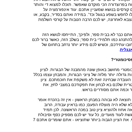
וח בפרוצדורה הכי מוקדם שאפשר. תוכלו למצוא די והותר
קורסים בנושא שמעניין אתכם. עוד אינפורמציה על
ו לחפש בשפע בגוגל וכד'. במידה ואתם בסדיר, בקבע, או
א לאחרונה, יש לכם הרבה הטבות על קורסי השלמת
תם כבר לא בבית ספר, ולפיכך, התייחסו לנושא הזה
להתנהג כמו תלמידי בית ספר; בשלב הזה, כאשר ברור לכם
ובו עתידכם, וכשיש לכם מידע יותר נרחב בתחום של
נגלית
.
סיכומטרי?
ומטרי מחושב באופן שונה מהמבנה של הבגרות. לציון
 גדולה יותר מלזה של ציוני הבגרות, והמבחן עצמו בכלל
 העובדה שבחינה זאת לא משקפת את חוכמתכם. ציון
רית שלכם בא לבחון את תפקודכם במצבי לחץ, את
צר וכמה אתם מסודרים בראש.
תוצאה לא גבוהה במבחן הראשון - אין זה בהכרח אומר
א שלא היה מוצלח הפעם; כמו בראיון עבודה, הרוב
 אחוז ולהוציא ציון טוב במכה הראשונה. לכן תמיד
ת לעוד מועדים, כל עוד יש לכם מספיק כסף וסיבולת
לגשת למועד נוסף. את הציון הגבוה ביותר שתוציאו - אתם שומרים אתכם 7