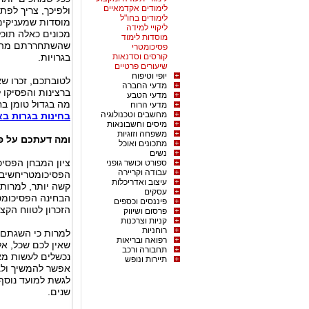
לימודים אקדמאיים
ולפיכך, צריך לפת
לימודים בחו"ל
מוסדות שמעניקים 
ליקויי למידה
מכונים כאלה תוכל
מוסדות לימוד
שהשתחררתם מהצב
פסיכומטרי
קורסים וסדנאות
בגרויות.
שיעורים פרטיים
יופי וטיפוח
לטובתכם, זכרו שא
מדעי החברה
ברצינות והפסיקו 
מדעי הטבע
מה בגדול טומן בח
מדעי הרוח
מחשבים וטכנולוגיה
בחינות בגרות בא
מיסים וחשבונאות
משפחה וזוגיות
ומה דעתכם על פ
מתכונים ואוכל
נשים
ציון המבחן הפסיכ
ספורט וכושר גופני
עבודה וקריירה
הפסיכומטריחשיבות
עיצוב ואדריכלות
קשה יותר, למרות
עסקים
הבחינה הפסיכומט
פיננסים וכספים
הזכרון לטווח הק
פרסום ושיווק
קניות וצרכנות
רוחניות
למרות כי השגתם 
רפואה ובריאות
שאין לכם שכל, אל
תחבורה ורכב
נכשלים לעשות מאה
תיירות ונופש
אפשר להמשיך ולגש
שנים.