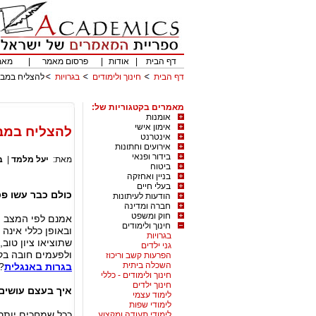
דף הבית
|
אודות
|
פרסום מאמר
|
מאמ
דף הבית
חינוך ולימודים
בגרויות
להצליח במבח
מאמרים בקטגוריות של:
אומנות
אימון אישי
להצליח במבח
אינטרנט
אירועים וחתונות
בידור ופנאי
מאת:
יעל מלמד
|
ב
ביטוח
בניין ואחזקה
בעלי חיים
כולם כבר עשו פס
הודעות לעיתונות
חברה ומדינה
חוק ומשפט
אמנם לפי המצב הנ
חינוך ולימודים
ובאופן כללי אינה
בגרויות
שתוציאו ציון טוב
גני ילדים
ולפעמים חובה בק
הפרעות קשב וריכוז
השכלה ביתית
בגרות באנגלית
?
חינוך ולימודים - כללי
חינוך ילדים
איך בעצם עושים
לימוד עצמי
לימודי שפות
ככל שמחכים יותר 
לימודי תעודה ומקצוע