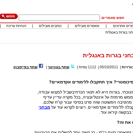
חפש מאמרים:
רים אחרונים
|
מאמרים מובילים
|
כותבים מובילים
|
הנחיות עריכה
|
ני בגרות באנגלית
ני בגרות באנגלית
גרויות
|
05/10/2011
|
1112
צפיות
|
שתף בטוויטר
|
שתף בפייסבוק
יכומטרי? איך תתקבלו ללימודים אקדמאיים?
וכחי, בגרות היא לא תנאי הכרחיבשביל למצוא עבודה,
 ממש מרמזת על אינטליגנציה, בכל מקרה עדיין עדיף
, מהסיבה הפשוטה שזה פרט בסיסי עבור קו"ח שלכם,
בלה ללימודים אקדמאיים. רוצים לקרוא עוד על
מבחני
 בבקשה קיראו עוד.
 את זה?
זמןאחרי סיום בי"ס - כך קשה יותר להשלים את הבגרויות.