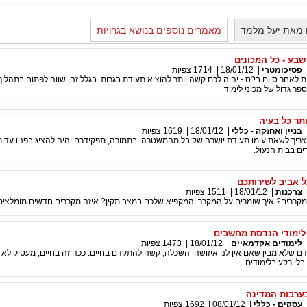
 מאת יעל מלמד
מאמרים נוספים בנושא בגרויות
שבע - כל המכונים
פסיכומטרי
|
18/01/12
|
1714
צפיות
 לאחר סיום בי"ס - יהיה לכם קשה יותר להוציא תעודת בגרות. בגלל זה, שווה לפתוח בתהליך
ר גדול של מכוני לימוד
תר כל בעיה
בניין ואחזקה - כללי
|
18/01/12
|
1619
צפיות
צריך לשאת עימו תעודת יושרה שקיבל מהמשטרה. בתמורה, תפקידכם יהיה להציג בפניו עדות
ם בבית הנעול.
 אביב לשירותכם
צרכנות
|
18/01/12
|
1511
צפיות
 מקררים? איך שומרים על המקרר והמקפיא שלכם במצב תקין? איזה מקררים חדשים מומלצים
לימודי הנדסת מחשבים
לימודים אקדמאיים
|
18/01/12
|
1473
צפיות
דם שלא מבין שאם אין לנו איזושהי השכלה, קשה להתקדם בחיים. ככה זה בחיים, מעסיק לא
לי רקע בלימודים
ערבות המדינה
עסקים - כללי
|
08/01/12
|
1692
צפיות