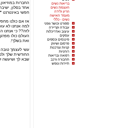
החברות במוזיאון
בריאות נשים
אחד בסלון, ישיבת
העצמת נשים
הריון ולידה
חפשי באינטרנט
"
מעמד האישה
נשים - כללי
אז אם כולנו מחפש
ספורט וכושר גופני
למה אנחנו לא עוש
עבודה וקריירה
לזה?? כי אנחנו ה
עיצוב ואדריכלות
עסקים
העולם כולו מפרגן
פיננסים וכספים
ואת בשלך!.
פרסום ושיווק
קניות וצרכנות
עשי לעצמך טובה ול
רוחניות
החודשית שלך ולכ
רפואה ובריאות
שבא לך ושיעשה ל
תחבורה ורכב
תיירות ונופש