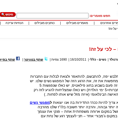
חפש מאמרים:
רים אחרונים
|
מאמרים מובילים
|
כותבים מובילים
|
הנחיות עריכה
|
על זה!
 לכי על זה!
רנולד
|
נשים - כללי
|
16/10/2011
|
1690
צפיות
|
שתף בטוויטר
|
שתף בפייס
לבש יפה, להתבשם, להתאפר ולצאת לבלות עם החברות
 מחפשות את זה, את הרגע הזה של המפגש נשים שלנו. יש
כאלו שעושות את זה פעם בשבוע בחוג פילאטיס, יש כאלו שנפגשות 5
פעמים בשנה (5 חברות+5 ימי הולדת) ויש כאלו שמצליחות להגיע לזה רק
אישה הבינלאומי (איזה מזל שיש אותו לפחות..)
א צריך להיות ככה! התדירות בה אנו יוצאות
ל
מפגשי נשים
 יותר גבוהה, והרבה יותר חשובה בלו"ז שלנו מהרבה
משל במקום ארוחה משפחתית אחת – פנקי את עצמך
במקום ג'מבורי אחד – תני לעצמך רגע של נחת עם