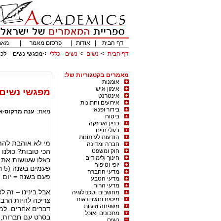
דף הבית
|
אודות
|
פרסום מאמר
|
מאמ
דף הבית
נשים
נשים - כללי
מפגשי נשים – לכי 
מאמרים בקטגוריות של:
אומנות
אימון אישי
מפגשי נשים –
אינטרנט
אירועים וחתונות
בידור ופנאי
מאת:
ענת מרקוס-א
ביטוח
בניין ואחזקה
בעלי חיים
הודעות לעיתונות
מי לא אוהבת להת
חברה ומדינה
חוק ומשפט
הכי טובות? כולנו
חינוך ולימודים
יופי וטיפוח
מדעי החברה
פעם בשנה = יום ה
מדעי הטבע
מדעי הרוח
אבל בינינו – זה ל
מחשבים וטכנולוגיה
מיסים וחשבונאות
צריכה להיות הרבה
משפחה וזוגיות
דברים אחרים. ל
מתכונים ואוכל
בסרט עם חברות, 
נשים