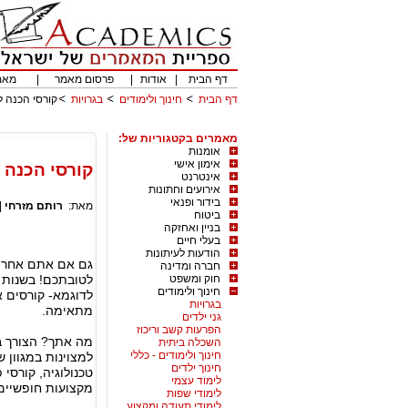
דף הבית
|
אודות
|
פרסום מאמר
|
מאמ
דף הבית
חינוך ולימודים
בגרויות
קורסי הכנה ל
מאמרים בקטגוריות של:
אומנות
אימון אישי
קורסי הכנה 
אינטרנט
אירועים וחתונות
בידור ופנאי
מאת:
רותם מזרחי
|
ביטוח
בניין ואחזקה
בעלי חיים
הודעות לעיתונות
גם אם אתם אחרי 
חברה ומדינה
חוק ומשפט
לטובתכם! בשנות ה
חינוך ולימודים
לדוגמא- קורסים א
בגרויות
מתאימה.
גני ילדים
הפרעות קשב וריכוז
מה אתך? הצורך ב
השכלה ביתית
חינוך ולימודים - כללי
למצוינות במגוון 
חינוך ילדים
טכנולוגיה, קורסי 
לימוד עצמי
מקצועות חופשיים 
לימודי שפות
לימודי תעודה ומקצוע