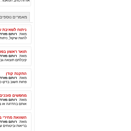
אודות כותב המאמר:
מאמרים נוספים
ניתוח לשאיבת שו
מאת:
רותם מזרחי
להוות שיקול, נית
תואר ראשון בפסי
מאת:
רותם מזרחי
קיבלתם תוצאה גבוה
התקנת קודן
מאת:
רותם מזרחי
פחות חשוב בדקו כמ
מחפשים סוככים
מאת:
רותם מזרחי
אותם בהדרגה או בב
השוואת מחירי ב
מאת:
רותם מזרחי
בריאות וביטוחים שו