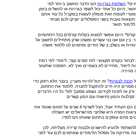
נים?
השלמת בגרויות
הם הדבר החשוב ביותר למי
תואר, היום כל אחד יכול לשפר בגרויות או להשלים בזמן
ומטרי לעומת זאת מומלץ לעשות במקביל כל עוד אתם
תוצאות טובות בשני המסלולים יעניקו לכם מבחר
לימוד תואר.
קורס? היום אפשר למצוא בקלות קורסים בכל התחומים
. בין אם אנו בני עשרים ומשהו שרק מתחילים לחשוב על
רווחית או בשלב ב של החיים ומתאים לנו ללמוד משהו
לבחור בקורס מקצועי: לוח זמנים קצר, לימודי לפי רמת
ת לימוד, מחירים לא בשמיים ואיך לא, הסמכה שתעזור
 מהירה.
ל
הכנה לבגרות
? זה יכול להיות מעניין, בעבר הלא רחוק כדי
סויים היה חייב להתקבל לחברה, ללמוד את התחום,
ורק אז לזכות לקידום, נשמע מסובך לא? כל היו הדברים
בלנות והמון נחישות וגם המון קשרים.
לימודים אקדמאים הם העתיד אבל, חבל לשרוף 4 שנים על תחום שנוגד את
יאות המרה היא שלחצי מהישראלים יש השכלה
ם מהם עוסקים בתחום שאותו הם למדו.
להשתפר ולהגיע להישגים ולבנות קרירה מצליחה, לכן
ה מדויקת על מסלול הלימודים שמתאים לכם עוד לפני