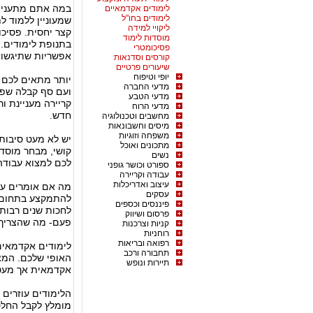
במה אתם מתעניי
לימודים אקדמאיים
לימודים בחו"ל
שמעוניין ללמוד ל
ליקויי למידה
קצר יחסית. פסיכ
מוסדות לימוד
בתנופת לימודים. 
פסיכומטרי
אפשריות שתיגשו ל
קורסים וסדנאות
שיעורים פרטיים
יופי וטיפוח
יותר מתאים לכם 
מדעי החברה
ועם סף קבלה שפוי
מדעי הטבע
קריירה מעניינת ו
מדעי הרוח
חדש.
מחשבים וטכנולוגיה
מיסים וחשבונאות
משפחה וזוגיות
יש לא מעט סיבות 
מתכונים ואוכל
קושי, מבחר מוסדו
נשים
לכם למצוא עבודה
ספורט וכושר גופני
עבודה וקריירה
עיצוב ואדריכלות
מה אם אומרים ע
עסקים
להתמקצע בתחום מ
פיננסים וכספים
לחכות שנים רבות 
פרסום ושיווק
פעם- מה שהצריך ס
קניות וצרכנות
רוחניות
רפואה ובריאות
תחבורה ורכב
האופי שלכם. המצ
תיירות ונופש
אקדמאית אך מעטי
הלימודים עוזרים 
מומלץ לקבל החלט