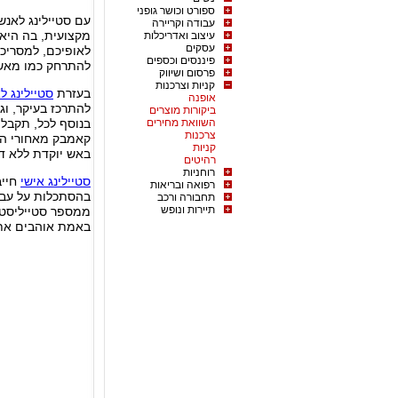
ספורט וכושר גופני
עם סטיילינג לאנש
עבודה וקריירה
מקצועית, בה היא
עיצוב ואדריכלות
עסקים
לאופיכם, למסריכ
פיננסים וכספים
להתרחק כמו מאש 
פרסום ושיווק
קניות וצרכנות
בעזרת
סטיילינג ל
אופנה
להתרכז בעיקר, וג
ביקורות מוצרים
השוואת מחירים
בנוסף לכל, תקבלו
צרכנות
קאמבק מאחורי הנ
קניות
באש יוקדת ללא דח
רהיטים
רוחניות
סטיילינג אישי
חייב
רפואה ובריאות
בהסתכלות על עברו
תחבורה ורכב
תיירות ונופש
ממספר סטייליסטי
באמת אוהבים את 