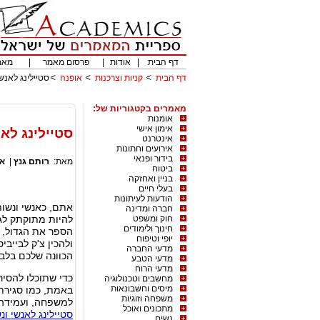
דף הבית
|
אודות
|
פרסום מאמר
|
מאמ
דף הבית
קניות וצרכנות
אופנה
סטיילינג לאנש
מאמרים בקטגוריות של:
אומנות
אימון אישי
סטיילינג לא
אינטרנט
אירועים וחתונות
בידור ופנאי
מאת:
רותם גנץ
|
או
ביטוח
בניין ואחזקה
בעלי חיים
הודעות לעיתונות
אתם, כאנשי ונשות
חברה ומדינה
חוק ומשפט
להיות מתוקתק לגמ
חינוך ולימודים
הספר את הגדול, 
יופי וטיפוח
ולהכין צ'ק לבייב
מדעי החברה
הכוונה שלכם בלבו
מדעי הטבע
מדעי הרוח
כדי שתוכלו להסי
מחשבים וטכנולוגיה
מיסים וחשבונאות
באמת, כמו סגירת 
משפחה וזוגיות
למשפחה, ועמידה ב
מתכונים ואוכל
סטיילינג לאנשי ונ
נשים