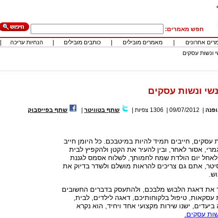
חפש מאמרים:
רים אחרונים
|
מאמרים מובילים
|
כותבים מובילים
|
הנחיות עריכה
|
י ונשות עסקים
נשי ונשות עסקים
פנה
|
09/07/2012
|
1306
צפיות
|
שתף בטוויטר
|
שתף בפייסבוק
 עסקים, חייבים תמיד להיות במיטבכם. כל היומן חייב
רי, אסור לאחר, ובין להעיר את הקטן ולהקפיץ לבית
לאחל יום הולדת שמח לחמותך, לשלוח אסמס לגננת
יסיטר, אתם גם צריכים להראות מושלם ולשדר בדיוק את
ש.
ר את דאגת הלבוש מלבכם, ולהתעסק בדברים החשובים
עסקאות, טיפול בלקוחותיכם, דאגה לילדים, לבית,
יעדים, ישנו שירות מקצועי אחד ויחיד, הוא נקרא
שות עסקים.