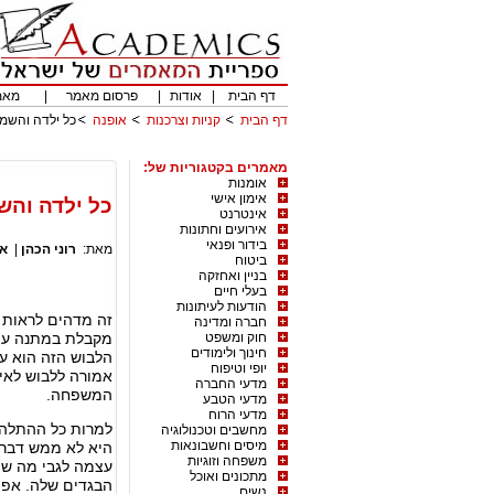
דף הבית
|
אודות
|
פרסום מאמר
|
מאמ
דף הבית
קניות וצרכנות
אופנה
כל ילדה והשמ
מאמרים בקטגוריות של:
אומנות
אימון אישי
כל ילדה וה
אינטרנט
אירועים וחתונות
בידור ופנאי
מאת:
רוני הכהן
|
או
ביטוח
בניין ואחזקה
בעלי חיים
הודעות לעיתונות
זה מדהים לראות 
חברה ומדינה
חוק ומשפט
מקבלת במתנה עוד
חינוך ולימודים
הלבוש הזה הוא עו
יופי וטיפוח
אמורה ללבוש לאיר
מדעי החברה
המשפחה.
מדעי הטבע
מדעי הרוח
למרות כל ההתלהב
מחשבים וטכנולוגיה
מיסים וחשבונאות
היא לא ממש דבר 
משפחה וזוגיות
עצמה לגבי מה שה
מתכונים ואוכל
הבגדים שלה. אפיל
נשים