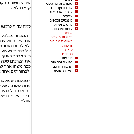
אירוע חשוב מתקר
ספורט וכושר גופני
קראו הלאה.
עבודה וקריירה
עיצוב ואדריכלות
עסקים
פיננסים וכספים
פרסום ושיווק
למה עדיף לרכוש או
קניות וצרכנות
אופנה
· המבחר מבלבל א
ביקורות מוצרים
את הילדה אל עבר 
השוואת מחירים
צרכנות
ולא להיות מוסחת 
קניות
של חנויות צעצועי
רהיטים
כי המבחר הענקי 
רוחניות
את הצרכים שלה בר
רפואה ובריאות
כבר משהו אחר לגמ
תחבורה ורכב
תיירות ונופש
ולבחור דגם אחד א
· סבלנות שפוקעת 
אחת לאורכה של ש
בהחלט יכול להיות
ידיים. על מנת ש
אונליין.