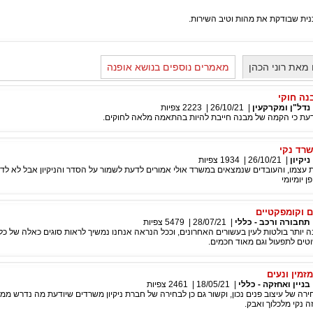
נית שבודקת את מהות וטיב השירות.
מאת רוני הכהן
מאמרים נוספים בנושא אופנה
נה חוקי
נדל"ן ומקרקעין
|
26/10/21
|
2223
צפיות
ת כי הקמה של מבנה חייבת להיות בהתאמה מלאה לחוקים.
רד נקי
ניקיון
|
26/10/21
|
1934
צפיות
עצמו, והעובדים שנמצאים במשרד אולי אמורים לדעת לשמור על הסדר והניקיון אבל לא לדא
ן יומיומי
ם וקומפקטיים
תחבורה ורכב - כללי
|
28/07/21
|
5479
צפיות
ה יותר בולטות לעין בעשורים האחרונים, וככל הנראה אנחנו נמשיך לראות סוגים כאלה של כל
ים לתפעול וגם מאוד חכמים.
זמין ונעים
בניין ואחזקה - כללי
|
18/05/21
|
2461
צפיות
רה של עיצוב פנים נכון, וקשור גם כן לבחירה של חברת ניקיון משרדים שיודעת מה נדרש ממ
 נקי מלכלוך ואבק.