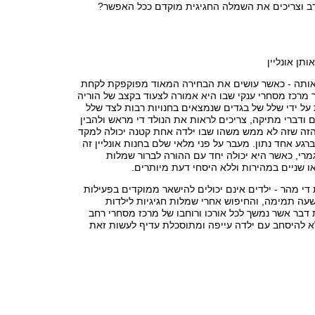
ב וצריכים את השמלה החגיגית מוקדם ככל האפשר?
תן אונליין
ותה - כאשר עושים את הבחירה המאוד מפוקפקת לקחת
מרכז מסחרי ענקי שבו היא אמורה לצעוד בקצב של הוריה
על ידי שלל של בגדים שנמצאים בחנויות רבות לצד שלל
ם ודברי מתיקה, צריכים לראות את הנולד די מראש ולהבין
הזה שזה לא ממש משהו שבו ילדה אחת קטנה יכולה למקד
גע אחד נתון. מעבר על פני מלאי שלם בחנות אונליין זה
רי, כאשר היא יכולה יחד עם ההורה לברור שמלות
ו שניים במהירות וללא היסחי דעת מיותרים.
די מהר - ילדים אינם יכולים להישאר ממוקדים בפעילות
עה תמימה, והחיפוש אחרי שמלות חגיגיות לילדות
 דבר אשר נמשך לכל אורכו ורוחבו של מרכז מסחרי רחב
לא להיסחב עם ילדה עייפה ומתוסכלת עדיף לעשות זאת