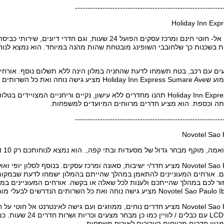
-----------------------------------------------------------
Holiday Inn Exp
במלון יש אינטרנט אל- חוטי חינם ומרכז עסקים הפועל 24 שעות, וגם חד
ם עם רכב, בטח תשמחו לדעת שהחניה במלון הינה ללא תשלום נוסף. אורחים 
דרשים לבעלי מוגבלויות ולנכים.
בHoliday Inn Express Sumare Ave תהנו מחדרים ללא עישון, נקיים וריחניים המצו
ותה וכספת. הוא מציע חדרים מרווחים המיועדים למשפחות.
-----------------------------------------------------------
Novotel Sao 
קף מבחר גדול של מסעדות ובתי קפה,. הוא נמצא לנוחותכם רק 10 דקות נסיעה למרכז העיר סאו פאולו.
Novotel Sao Paulo Ibirapuera מציע חדר/י ישיבות, סאונה ומרכז עסקים. בנוסף לסלון
ים. אורחים המעוניינים להתאמן במהלך שהייתם בהמלון ישמחו לדעת שבמקום
זור לכם במהלך שהייתכם ולענות לכל שאלה או בקשה. אורחים המעוניינים במל
Novotel Sao Paulo Ibirapuera מציע חדרים נוחים, ממוזגים ועם גישה לאינטרנט אל
טלוויזיית פלזמה/ LCD עם כ
 מגוון חדרים מרווחים הערוכים לאירוח משפחות.