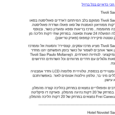
כי כדאיים בכל ברזיל
Tivoli S
Tivoli Sao Paulo Mofarrej ממוקם בלב המיתחם ז'ארדים פאוליסטה בסאו
קות ממוזיאון האמנות של סאו פאולו ושדרת פאוליסטה.
ה מחוממת , מרכז בריאות וספא ומועדון כושר, ובנוסף
חדר/י ישיבות, קבלה הפועלת 24 שעות וסאונה. במרחק שתי דקות הליכה מן
טננטה סיקיירה קמפוס (פארק טריאנון).
Tivoli Sao Paulo Mofarrej מציע מרכז עסקים, קונסיירז' והסעות אל וממרכז
ן אשר אוהבים לשמור על כושר בזמן חופשתם יהנו מחדר
הכושר המודרני והמיקצועי. לנוחיות האורחים, הTivoli Sao Paulo Mofarrej
אות גלגלים עם חדרים מרווחים וכל השרותים הדרושים
ה.
החדרים ממוזגים ומצויידים בכספת, טלוויזיית פלזמה/ LCD וחדר אמבטיה
לים מיני בר, טלפון ווילונות אטומים לאור. באפשרותכם
עישון.
בים ופופולריים נמצאים במרחק בהליכה קצרה מהמלון.
S? Square נמצא במרחק של 20 דקות נהיגה מהמלון. פארקה דו סיקליטה
-----------------------------------------------------------
Hotel Novotel S