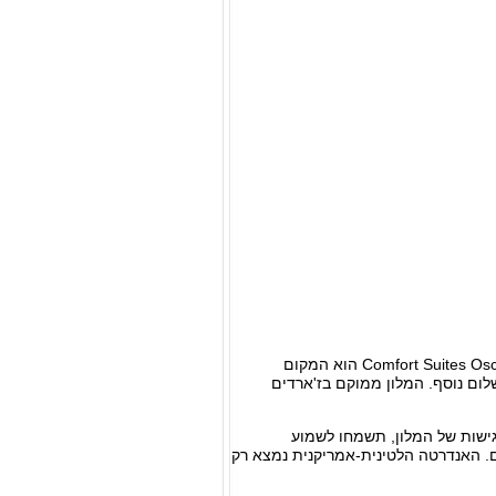
בין אם אתם מעוניינים במלון לשהייה בעת נסיעת עסקים או לבילוי של חופשה מהנה, Comfort Suites Oscar Freire הוא המקום
ום נוסף. המלון ממוקם בז'ארדים
ון. אם חשובה לכם הנגישות של המלון, תשמחו לשמוע
כסאות גלגלים. האנדרטה הלטינית-אמריקנית נמצא רק