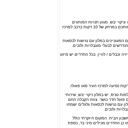
רי דיונים, שירותי כביסה וניקוי יבש. מגוון חנויות המותגים
המבטיחות נמצאות בשכנות כך שלחובבי השופינג מובטחת שהות מהנה במיוחד. הוא נמצא לנוחותכם במרחק של 10 דקות ברכב למרכז
המעוניינים במלון עם נגישות לכסאות
יידים בטלוויזיה וכבלים / לוויין. בכל החדרים יש מיזוג
 יופי ואולמות טניס, יש במלון ניקוי יבש, שירותי
 פועל חדר כושר. צוות הקבלה החם
ון עם נגישות לכסאות גלגלים ישמחו
 חוטי על חשבון הבית. המקום היוקרתי כולל
בלים / לוויין כמו כן מבחר מצעים וכריות ושרות חדרים 24 שעות. כמו כן החדרים מכילים מיני בר, כספת