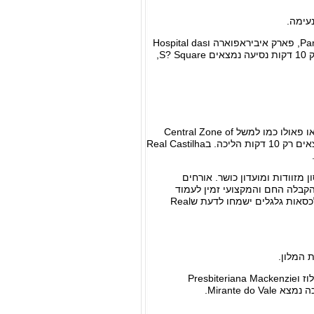
נמל התעופה קונגוניאס/סאו פאולו ממוקם במרחק קצר של 20 דקות נסיעה. Parque Buenos Aires, פארק איביראפוארה וHospital das
Clinicas da Universidade de Sao Paulo נמצאים במרחק של 20 דקות נסיעה מהמלון. ובמרחק 10 דקות נסיעה נמצאים S? Square,
המיקום המרכזי של Real Castilha יאפשר לכם לראות את מיטב המקומות האטרקטיביים של סאו פאולו כמו למשל Central Zone of
Sao Paulo, אדיפיסיו איטליה וEdiffcio Copan - Oscar Niemeyer's Copan Building אשר נמצאים רק 10 דקות הליכה. בReal Castilha
חסון מזוודות ומועדון כושר. אורחים
הקבלה החם והמקצועי זמין לעמוד
לרשותכם במהלך שהייתכם ולענות לכל שאלה או בקשה. אורחים המעוניינים במלון עם נגישות לכסאות גלגלים ישמחו לדעת שReal
 המלון.
המלון נמצא כחמש דקות הליכה אל פארקה דה רפובליקה, בעוד המרחק אל S? Square, פארק לוז וPresbiteriana Mackenzie