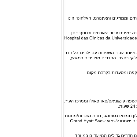
ים וממוזגים והאינטרנט האלחוטי הינו
ף וסאונה זמינים עבור האורחים ובנוסף ניתן
' מפנק. במלון יש קבלה הפועלת 24 שעות, מגרשי טניס חיצוניים וחדר/י ישיבות. Hospital das Clinicas da Universidade de
ישנם חדרים גדולים אשר עוצבו במיוחד עבור משפחות עם ילדים. כל חדר
ות מירבית, כלולים בחדר גם חלוקי רחצה. החדרים מצויידים במגהץ,
 קפה ומסעדות בקרבת מקום.
וכבים וממוקם פחות מ-20 דקות נהיגה מנמל התעופה קונגוניאס/סאו פאולו וממרכז העיר.
.
מתקני המלון תמצאו כספומט, חנות מזכרות/מתנות
וסלון יופי. השרות לעסקים כולל חדרי דיונים. אורחים המעוניינים במלון עם נגישות לכסאות גלגלים ישמחו לשמוע שGrand Hyatt Sao
מתכננים חופשה משפחתית, ודאי תשמחו לדעת שבGrand Hyatt Sao Paulo ישנם חדרים גדולים המיועדים במיוחד