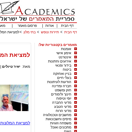
דף הבית
|
אודות
|
פרסום מאמר
|
מאמ
דף הבית
תיירות ונופש
בתי מלון
למציאת המלונות הטובי
מאמרים בקטגוריות של:
אומנות
אימון אישי
למציאת המלונות הטו
אינטרנט
אירועים וחתונות
בידור ופנאי
מאת:
יאיר טיולים
|
ביטוח
בניין ואחזקה
בעלי חיים
הודעות לעיתונות
חברה ומדינה
חוק ומשפט
חינוך ולימודים
יופי וטיפוח
מדעי החברה
מדעי הטבע
מדעי הרוח
מחשבים וטכנולוגיה
מיסים וחשבונאות
למציאת המלונות ה
משפחה וזוגיות
מתכונים ואוכל
נשים