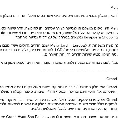
Meli
העיר, המלון נמצא במיתחם איטאים ביבי אשר בסאו פאולו. החדרים במלון נוח
Melia Jardim Europa הינו מקום מושלם הן לנסיעה לצורך עסקים והן לחופשה. חדר שיזו
הזמין מסאז
אם אתם יוצאים לחופשה משפחתית, לMelia Jardim Europa 
מציע, בין השאר, כספת, פינת קפה וטלוויזיית פלזמה/ LCD. לנוח
בנוסף המלון מציע שירות חדרים לרווחת האורחים.
וכלו לשבת בנחת עם משקה ולהנות מחברה טובה. האורחים ימצאו מגוון בתי
-----------------------------------------------------------
Grand 
Grand Hyatt Sao Paulo הוא מלון המדורג 5 כ
אינטרנט אל- חוטי חינם ובריכה, ובנוסף חדר/י ישיבות, סאונה וקבלה הפועלת 24 שעות
Grand Hyatt Sao Paulo מציע מרכז עסקים, הסעות אל וממרכז העיר וקונסיירז'. בין 
במידה ואתם 