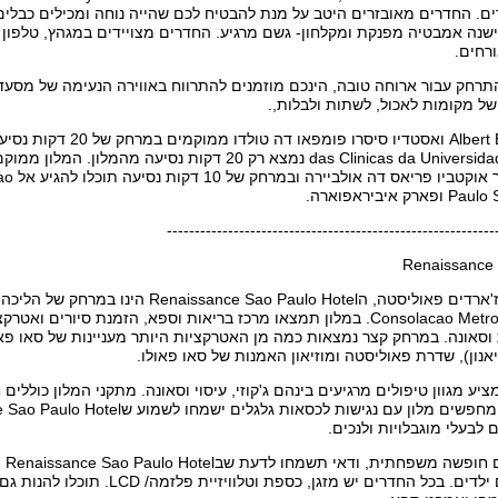
נה אמבטיה מפנקת ומקלחון- גשם מרגיע. החדרים מצויידים במגהץ, טלפון ומ
רחים.
רחק עבור ארוחה טובה, הינכם מוזמנים להתרווח באווירה הנעימה של מסעדת
של מקומות לאכול, לשתות ולבלות,.
Boston
איביראפוארה.
-----------------------------------------------------------
Renaissance 
ממוקם במיתחם ז'ארדים פאוליסטה, הPaulo Hotel
להתחנה Consolacao Metro Station. במלון תמצאו מרכז בריאות וספא, הזמנת סי
 24 שעות וסאונה. במרחק קצר נמצאות כמה מן האטרקציות היותר מעניינות של סאו 
נון), שדרת פאוליסטה ומוזיאון האמנות של סאו פאולו.
ע מגוון טיפולים מרגיעים בינהם ג'קוזי, עיסוי וסאונה. מתקני המלון כוללים ח
לבעלי מוגבלויות ולנכים.
אם 
עבור משפחות עם ילדים. בכל החדרים יש