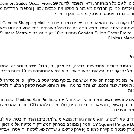
לדים. כמו כן החדרים מאובזרים בטלוויזיה, כבלים / לוויין וכספת. החדרים מ
ם בחדר אמבטיה פרטי, מיני בר ונגן די וי די.
דקות נסיעה ברכב. es Oscar Freire
-----------------------------------------------------------
Pe
 בזמן השהות בסאו פאולו. הוא נמצא לנוחותכם רק 10 דקות ברכב למרכז העיר סאו פאולו.
Pestana Sao Paulo מפעיל קבלה הפועלת 24 שעות ובנוסף מרכז עסקים, סלו
ת וספר. לנוחיותכם, הצוות דובר מגוון שפות והוא ישמח לספק המלצות ולסיי
ות.
במידה ואתם יוצאים לחופשה
למשפחות עם ילדים. בין השאר, תמצאו ב
פו ומיני בר.
את הParque Buenos Aires וS? Square. המלון ממוקם במרחק חמש דקות נסי
רק טננטה סיקיירה קמפוס (פארק טריאנון), שדרת פאוליסטה ותיאטרון אבריל