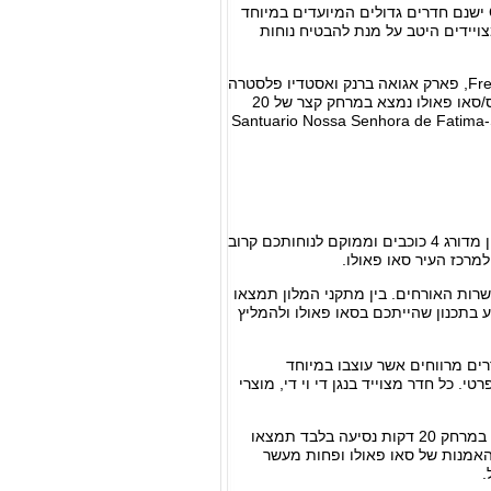
אם אתם מתכננים טיול עם כל המשפחה, ודאי תשמחו לדעת שבComfort Suites Oscar Freire ישנם חדרים גדולים המיועדים במיוחד
צויידים היטב על מנת להבטיח נוחות
במרחק הקטן מ- 10 דקות נסיעה תמצאו מבחר יעדים תיירותיים כמו Frei Caneca Shopping Mall, פארק אגואה ברנק ואסטדיו פלסטרה
איטליה, ובנוסף תשמחו לדעת שהמלון מציע חניה בחינם לכלל האורחים. נמל התעופה קונגוניאס/סאו פאולו נמצא במרחק קצר של 20
Comfort Suit ממוקם כ-10 דקות הליכה מ-Santuario Nossa Senhora de Fatima-Sumare Metro
במלון יש ספא יום, הזמנת סיורים ואטרקציות ובריכה, וגם מכון יופי, חדר/י ישיבות וסאונה. המלון מדורג 4 כוכבים וממוקם לנוחותכם קרוב
ן יופי וקונסיירז' לשרות האורחים. בין מתקני המלון תמצאו
ע בתכנון שהייתכם בסאו פאולו ולהמליץ
 משפחתית, ודאי תשמחו לדעת שבPestana Sao Paulo ישנם חדרים מרווחים אשר עוצבו במיוחד
חדרים כספת, טלוויזיית פלזמה/ LCD וחדר אמבטיה פרטי. כל חדר מצוייד בנגן די וי די, מוצרי
המלון נמצא בז'ארדים פאוליסטה, והוא מהווה נקודת מוצא מושלמת בזמן השהייה בסאו פאולו. במרחק 20 דקות נסיעה בלבד תמצאו
עה אל מוזיאון האמנות של סאו פאולו ופחות מעשר
.