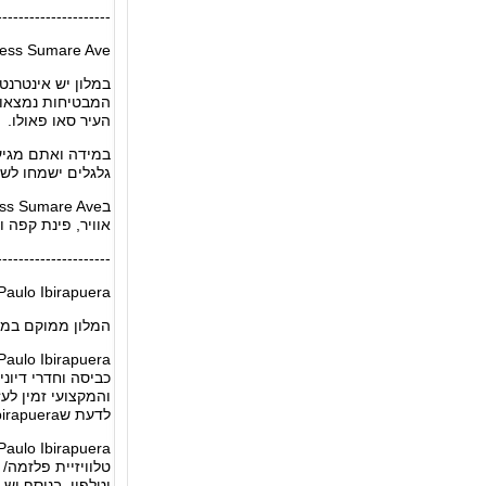
---------------------
ress Sumare Ave
העיר סאו פאולו.
במידה ואתם מגיעי
גלגלים ישמחו לשמוע שHoliday Inn Express Sumare Ave מציע גישה נוחה ואת כל השרותים הנ
אוויר, פינת קפה 
---------------------
Paulo Ibirapuera
המלון ממוקם במואמה, מו
כביסה וחדרי דיונ
והמקצועי זמין לע
לדעת שNovotel Sao Paulo Ibirapuera מציע גישה נוחה ואת כל השרותים הנדרשים לבעלי מוגבלויות ולנכים.
וטלפון. בנוסף יש