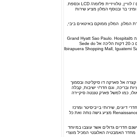
למשפחות עם ילדים. החדרים מאובזרים היטב על מנת להבטיח לכם שהייה נוחה ומכילים כבלים / לוויין, טלוויזיית פלזמה/ LCD וכספת.
יני בר ובנוסף המלון מציע שירות
 המלון. המלון ממוקם באיטאים ביבי,
Albert Einstein Hospital ואסטדיו סיסרו פומפאו דה טולדו ממוקמים במרחק של 20 דקות נסיעה מGrand Hyatt Sao Paulo. Hospital
das Clinicas da Universidade de Sao Paulo נמצא רק 20 דקות נסיעה מהמלון. המלון ממוקם כ-20 דקות הליכה אל Sede do
Bank וגשר אוקטביו פריאס דה אולביירה ובמרחק של 10 דקות נסיעה תוכלו להגיע אל Ibirapuera Shopping Mall, Iguatemi Sao
Renaissance Sao  הינו במרחק של הליכה קצרה אל פארקה דו סיקליטה ובסמוך
ורים ואטרקציות ובריכה, וגם חדר/י ישיבות, קבלה
פאולו, כמו למשל פארק טננטה סיקיירה
דרי דיונים, שירותי בייביסיטר ומרכז
עסקים. אורחים המחפשים מלון עם נגישות לכסאות גלגלים ישמחו לשמוע שRenaissance Sao Paulo Hotel מציע גישה נוחה ואת כל
אתם מתכננים חופשה משפחתית, ודאי תשמחו לדעת שבRenaissance Sao Paulo Hotel ישנם חדרים גדולים אשר עוצבו במיוחד
 מזגן, כספת וטלוויזיית פלזמה/ LCD. תוכלו להנות גם מחדר האמבטיה האלגנטי המכיל מוצרי