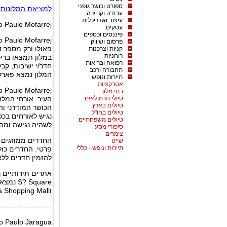
ספורט וכושר גופני
למציאת המלונות ה
עבודה וקריירה
עיצוב ואדריכלות
ao Paulo Mofarrej
עסקים
פיננסים וכספים
פרסום ושיווק
פאולו ורק מספר ד
קניות וצרכנות
רוחניות
במלון תמצאו בריכ
רפואה ובריאות
תחבורה ורכב
המלון נמצא פארק 
תיירות ונופש
אטרקציות
בתי מלון
טיולי תרמילאים
העיר. אורחי המלו
טיולים בארץ
טיולים בחו"ל
נגיש לאורחים בכס
טיולים משפחתיים
לשהיה נגישה ומהנ
סיפורי מסע
צימרים
שייט
תיירות ונופש - כללי
פרטי. החדרים כול
להזמין חדרים ללא 
אתרים תירותיים ר
וFrei Caneca Shopping Mall נמצאים במרחק של 20 דקות הליכה מהמלון.
---------------------
ao Paulo Jaragua