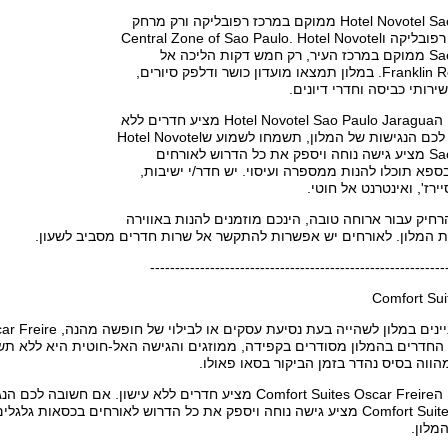
Hotel Novotel Sao Paulo Jaragua ממוקם במרכז רפובליקה ורק מרחק
קצר מפארקה דה רפובליקה וCentral Zone of Sao Paulo. Hotel Novotel
Sao Paulo Jaragua ממוקם במרכז העיר, רק חמש דקות הליכה אל
Franklin Roosevelt Square. במלון תמצאו מועדון כושר ודלפק סיורים,
שירותי כביסה וחדרי דיונים.
לנוחיות האורחים, הHotel Novotel Sao Paulo Jaragua מציע חדרים ללא
עישון. אם חשובה לכם הנגישות של המלון, תשמחו לשמוע שHotel Novotel
Sao Paulo Jaragua מציע גישה נוחה ויספק את כל הדרוש לאורחים
ספא תוכלו להנות ממספרה ועיסוי. יש חדר/י ישיבות,
ירז', ואינטרנט אל חוטי.
חיק עבור ארוחה טובה, הינכם מוזמנים להנות באווירה
 המלון. לאורחים יש אפשרות להתקשר אל שרות חדרים מסביב לשעון.
-----------------------------------------------------------
Comfort Sui
החדרים בהמלון מסודרים בקפידה, ממוזגים והגישה האל-חוטית היא ללא תשל
הווה בסיס נהדר בזמן הביקור בסאו פאולו.
לנוחיות האורחים, הComfort Suites Oscar Freire מציע חדרים ללא עיש
שComfort Suites Oscar Freire מציע גישה נוחה ויספק את כל הדרוש לאורחים ב