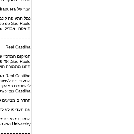
הבר של Novotel Sao Paulo Ibirapuera מציע מגוון משקאות איכותיים וארוחות קלות באווירה נעימה.
תיאטרון אבריל וObelisco.
---------------------
Real Castilha
תהנו מתמורה הול
ilha
המעוניינים לעשו
Castilha מציע גישה נוחה ואת כל השרותים הנדרשים לבעלי מוגבלויות ולנכים.
החדרים מציעים טלו
אם תעדיפו לא לה
University הוא כ-20 דקות הליכה. זה 10 דקות נסיעה אל תיאטרון אבריל. במרחק 20 דקות הליכה נמצא Mirante do Vale.
---------------------