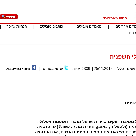
חפש מאמרים:
רים אחרונים
|
מאמרים מובילים
|
כותבים מובילים
|
הנחיות עריכה
|
פנית
י חשפנית
נשים - כללי
|
25/11/2012
|
2339
צפיות
|
שתף בטוויטר
|
שתף בפייסבוק
שפנית
 מסיבת רווקים סוערת או על מועדון חשפנות אפלולי,
ת (ולהצליח, כמובן, אחרת מה זה שווה?) זה פנטזיה
פנית מייצגת את תמצית המיניות הנשית, את הפנטזיה