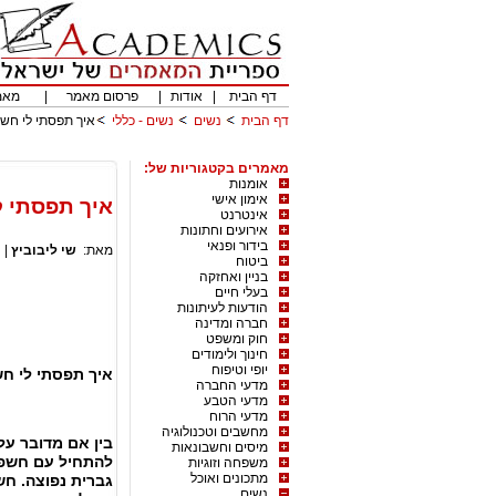
דף הבית
|
אודות
|
פרסום מאמר
|
מאמ
דף הבית
נשים
נשים - כללי
איך תפסתי לי חש
מאמרים בקטגוריות של:
אומנות
אימון אישי
איך תפסתי ל
אינטרנט
אירועים וחתונות
בידור ופנאי
מאת:
שי ליבוביץ
|
ביטוח
בניין ואחזקה
בעלי חיים
הודעות לעיתונות
חברה ומדינה
חוק ומשפט
חינוך ולימודים
יופי וטיפוח
איך תפסתי לי ח
מדעי החברה
מדעי הטבע
מדעי הרוח
מחשבים וטכנולוגיה
בין אם מדובר על
מיסים וחשבונאות
להתחיל עם חשפני
משפחה וזוגיות
מתכונים ואוכל
גברית נפוצה. חש
נשים