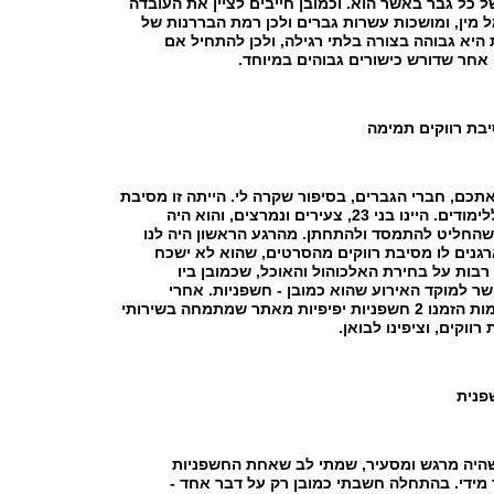
 כל גבר באשר הוא. וכמובן חייבים לציין את העובדה
 מין, ומושכות עשרות גברים ולכן רמת הבררנות של
יא גבוהה בצורה בלתי רגילה, ולכן להתחיל אם
אחר שדורש כישורים גבוהים במיוחד.
בת רווקים תמימה
תכם, חברי הגברים, בסיפור שקרה לי. הייתה זו מסיבת
רווקים של חבר ללימודים. היינו בני 23, צעירים ונמרצים, והוא היה
שהחליט להתמסד ולהתחתן. מהרגע הראשון היה לנו
גנים לו מסיבת רווקים מהסרטים, שהוא לא ישכח
רבות על בחירת האלכוהול והאוכל, שכמובן ביו
ישר למוקד האירוע שהוא כמובן - חשפניות. אחרי
התלבטויות מסוימות הזמנו 2 חשפניות יפיפיות מאתר שמתמחה בשירותי
ווקים, וציפינו לבואן.
פנית
היה מרגש ומסעיר, שמתי לב שאחת החשפניות
מידי. בהתחלה חשבתי כמובן רק על דבר אחד -