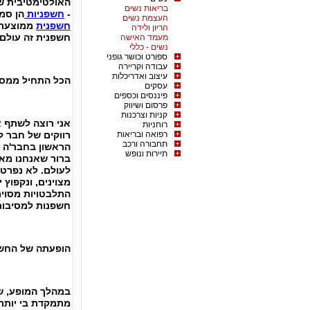
האולטימטיבית של
בריאות נשים
-
חשפניות
הן סמל
העצמת נשים
חשפנית
ממוצעת ה
הריון ולידה
חשפנית זה עולם 
מעמד האישה
נשים - כללי
ספורט וכושר גופני
עבודה וקריירה
עיצוב ואדריכלות
הכל התחיל ממסי
עסקים
פיננסים וכספים
פרסום ושיווק
קניות וצרכנות
אני רוצה לשתף א
רוחניות
רפואה ובריאות
תחבורה ורכב
הראשון בחבר'ה 
תיירות ונופש
ברור שאנחנו מאר
לעולם. לא נפרט 
מצוינים, ונקפוץ 
חשפנות למסיבות ר
הופעתה של החש
במהלך המופע, ש
מתמקדת בי יותר 