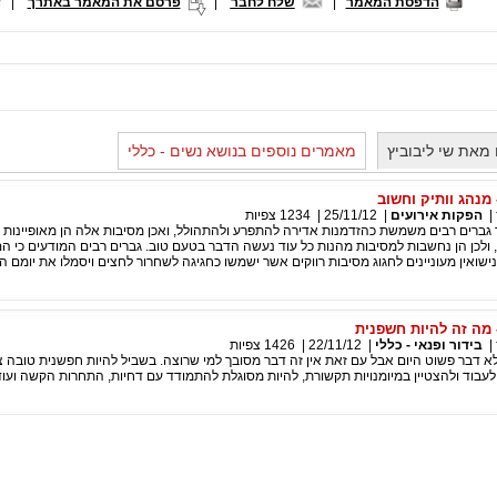
הדפסת המאמר
|
שלח לחבר
|
פרסם את המאמר באתרך
|
מאת שי ליבוביץ
מאמרים נוספים בנושא נשים - כללי
 מנהג וותיק וחשוב
|
הפקות אירועים
|
25/11/12
|
1234
צפיות
 גברים רבים משמשת כהזדמנות אדירה להתפרע ולהתהולל, ואכן מסיבות אלה הן מאופיינות כ
ולכן הן נחשבות למסיבות מהנות כל עוד נעשה הדבר בטעם טוב. גברים רבים המודעים כי הם
ישואין מעוניינים לחגוג מסיבות רווקים אשר ישמשו כחגיגה לשחרור לחצים ויסמלו את יומם ה
 מה זה להיות חשפנית
|
בידור ופנאי - כללי
|
22/11/12
|
1426
צפיות
א דבר פשוט היום אבל עם זאת אין זה דבר מסובך למי שרוצה. בשביל להיות חפשנית טובה 
 לעבוד ולהצטיין במיומנויות תקשורת, להיות מסוגלת להתמודד עם דחיות, התחרות הקשה ועוד