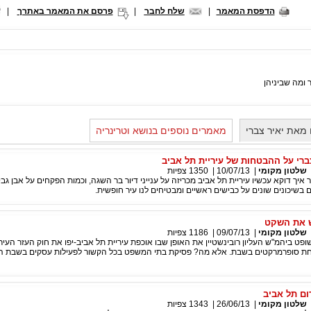
הדפסת המאמר
|
שלח לחבר
|
פרסם את המאמר באתרך
|
 ומה שביניהן
מאת יאיר צברי
מאמרים נוספים בנושא וטרינריה
ברי על ההבטחות של עיריית תל אביב
שלטון מקומי
|
10/07/13
|
1350
צפיות
 איך דוקא עכשיו עיריית תל אביב מכריזה על ענייני דיור בר השגה, וכמות הפקחים על אבן גבי
ם בשיכונים שונים על כבישים ראשיים ומבטיחים לנו עיר חופשית.
ש את השקט
שלטון מקומי
|
09/07/13
|
1186
צפיות
ופט ביהמ"ש העליון רובינשטיין את האופן שבו אוכפת עיריית תל אביב-יפו את חוק העזר העירו
חת סופרמרקטים בשבת. אלא מה? פסיקת בתי המשפט בכל הקשור לפעילות עסקים בשבת ה
ום תל אביב
שלטון מקומי
|
26/06/13
|
1343
צפיות