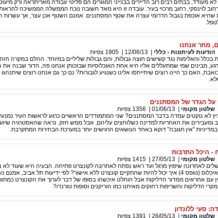
א מעודד, בבתים רבים רוב הדיירים בבנייני המגורים הם פליטי עבודה מאריתראה ורק מיעוט י
רחוב לוינסקי, רחוב מרכזי בעיר. עובדה זו היא מאד חשובה נוכח הממשלה הממשיכה להראות 
 שהיא אוכפת בגבול הדרומי עצרה את שטף המסתננים. אמנם השטף אכן עצר, אך עשרות הא
טפל.
, מחר אנחנו
הודעות לעיתונות - כללי
|
12/06/13
|
1905
צפיות
ת בכלל והאלימות נגד קשישים חוצה גבולות, והם גבולות שליליים במיוחד. ההלם במקרה הזה
רגע, מבינים שמי שמתעללים אליו היא אחת האוכלוסיות שבזכותן אנחנו פה, הדור שבנה את 
ת, האם כך היינו רוצים שיתייחסו אלינו כשנגיע לגבורות? נם כך גם אנחנו רוצים שיתנהגו א
לא.
ץ על הגדר של המסתננים
שלטון מקומי
|
01/06/13
|
1356
צפיות
ביץ לא נוקטים עמדה בדבר המסתננים? שני המתמודדים הראשיים כרגע לראשות העיר נמנעי
ומעבירים את האחריות למדינה כשלוחצים עליהם, אבל ממש חזק. נראה שהאסטרגיה שיוע
במדיניות "אין תגובה" דוקא באחד הנושאים הרגישים יותר במערכת הבחירות המתקרבת.
 - היכל התרבות
שלטון מקומי
|
27/05/13
|
1415
צפיות
ים לאחרונה שיפוץ מרגל ועד ראש נפתח לאחרונה לקונצרט פתיחה. הבעיה היא שעוד לא נית
כיבוי אש, בטיחות ואיכלוס (טופס 4) איך יכול להיות שהתקיים קונצרט ללא אישור? לפי ידיעות תל אביב, אמנ
ן עם אחראים ממדור הדליקות אבל הוחלט איכשהו בסופו של דבר לערוך את הקונצרט כמתוכ
קרי הדליקות והשריפות רחוקים מאיתנו כמו הוריקנים וסופות טורנדו?
: סעי ללונדון
שלטון מקומי
|
26/05/13
|
1391
צפיות