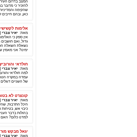
המצב בדרום העיר ל
להזכיר כי מדובר ב
שהקימה והמדיניות
כאן, ובהם חייבים ל
אלימות לקשישים
מאת:
יאיר צברי
|
אין ספק כי האלימו
גדול, ואם חושבים 
נשאלת השאלה הכואב
ימינו? אני מאמין ש
חולדאי והורובי
מאת:
יאיר צברי
|
למה חולדאי והורו
עמדה במקרה הטוב 
של השניים דוגלים 
קונצרט לא בטוח
מאת:
יאיר צברי
|
היכל התרבות, שהשל
בהולות בדבר העניי
למדנו כלום? האם מ
יגאל מבקש מורדה
מאת:
יאיר צברי
|