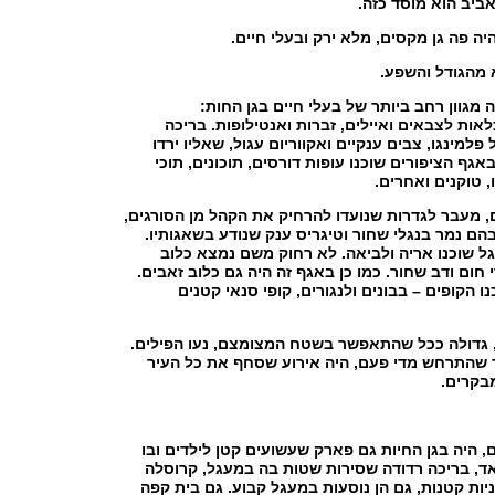
אביב הוא מוסד כזה.
 היה פה גן מקסים, מלא ירק ובעלי חיים.
א מהגודל והשפע.
ה מגוון רחב ביותר של בעלי חיים בגן החות:
לאות לצבאים ואיילים, זברות ואנטילופות. בריכה
 פלמינגו, צבים ענקיים ואקווריום עגול, שאליו ירדו
גף הציפורים שוכנו עופות דורסים, תוכונים, תוכי
, טוקנים ואחרים.
, מעבר לגדרות שנועדו להרחיק את הקהל מן הסורגים,
בהם נמר בנגלי שחור וטיגריס ענק שנודע בשאגותיו.
גל שוכנו אריה ולביאה. לא רחוק משם נמצא כלוב
 חום ודב שחור. כמו כן באגף זה היה גם כלוב זאבים.
 הקופים – בבונים ולנגורים, קופי סנאי קטנים
גדולה ככל שהתאפשר בשטח המצומצם, נעו הפילים.
ר שהתרחש מדי פעם, היה אירוע שסחף את כל העיר
בקרים.
, היה בגן החיות גם פארק שעשועים קטן לילדים ובו
ד, בריכה רדודה שסירות שטות בה במעגל, קרוסלה
ניות קטנות, גם הן נוסעות במעגל קבוע. גם בית קפה