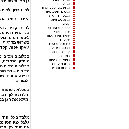
גן החיות של תל 
מדעי הרוח
מחשבים וטכנולוגיה
לפי זיכרון ילדות
מיסים וחשבונאות
משפחה וזוגיות
הזיכרון החזק הו
מתכונים ואוכל
נשים
לפי הויקיפדיה הי
ספורט וכושר גופני
עבודה וקריירה
בגן החיות היו מכ
עיצוב ואדריכלות
לעופות מים, כולל
עסקים
בשלוש מדרגות. בא
פיננסים וכספים
ג'אקו אפור, קקדו
פרסום ושיווק
קניות וצרכנות
רוחניות
בכלובים מסיביים
רפואה ובריאות
הוחזקו הנמרים, 
תחבורה ורכב
בכלוב פינתי מעו
תיירות ונופש
הדובים – דב סורי
בפינה אחרת, שכנו
ולמורים.
במכלאה פתוחה, 
הולדת פילון, דב
ומילא את הגן במ
מלבד בעלי החיים
גלגל ענק קטן מא
עם סוסי עץ ומכו