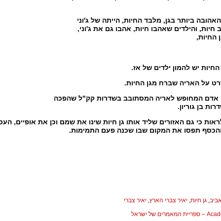
הובה ביותר בגן, מלבד החיות, הייתה של ג'וני
 חיות, והילדים שאהבו חיות, אהבו גם את ג'וני,
 החיות,
 החיות יש להמון ילדים של אז.
ט על האריה שברח מגן החיות.
 אדם המחופש לאריה המסתובב בשדרות קק"ל שהפכה
ות בן גוריון.
לראות כי גם האזורים שליד אותו גן חיות שינו את שמם וכן את אופיים, הע
 והכסף תפסו את המקום שבו שכנה פעם התמימות.
ביב
,
גן חיות
,
יאיר צברי הארץ
,
יאיר צברי
המאמרים של ישראל