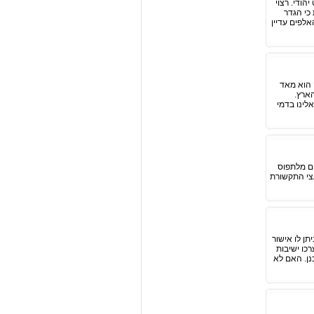
הודי. רצוי
כי הגדר
לפים עדיין
 הוא מאד
הארץ.
לינו בדמי
ם מלתפוס
צי התקשורת
ן לו אישור
ם נערכו ישיבות
נן. האם לא