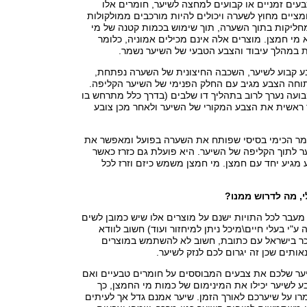
בעים זמניים או קבועים למחצה לשיער, חומרים אלו
ציים מחוץ לשערה ויכולים להיות מורכבים ממולקולות
חליקות בתוך השערה, תוך שימוש בכמות קטנה של מי
 מי חמצן. מוצרים אלה אינם מכילים אמוניה, כלומר
במהלך עיבוד והצבע הטבעי של השיער נשמר.
 קבוע לשיער, השכבה החיצונית של השערה נפתחת,
חה הצבע מגיב עם החלק הפנימי של השיער הקליפה.
ועה נערך לרוב בתהליך דו שלבים (בדרך כלל מתרחש בו
 ראשית את הצבע המקורי של השיער ולאחר מכן צובע
מר הכימי בסיסי שפותח את השערה בפועל ומאפשר את
 לתוך הקליפה של השיער. היא פועלת גם כזרז כאשר
מגיע יחד עם חמצן. מי חמצן משמש כיזם וזרז לכל
, מה לדרוש ממנו?
עבר לכל התויות ישנם על מוצרים אלו שיש כמובן לשים
ע"י בעלי חיים\מיכל ניתן למיחזור ועוד) חשוב לוודא
כר בישראל עם כתובת, חשוב לא להשתמש במוצרים
אותים שכן זה יגרום לכם לנזק לשיער.
ר שלכם את צבעים המבוססים על חומרים טבעיים ואם
 לשיער יכילו את המינימום של כמות מי החמצן, כך
ו על שיערכם לאורך הזמן. שיער אמנם גדל אך לעיתים