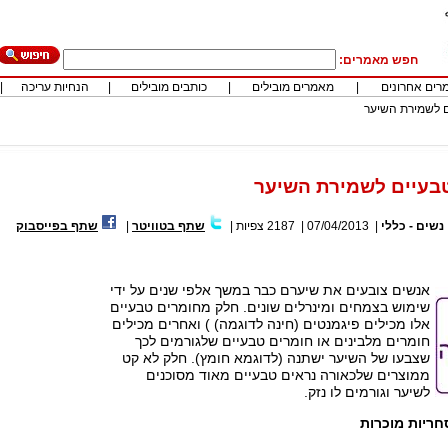
חפש מאמרים:
רים אחרונים
|
מאמרים מובילים
|
כותבים מובילים
|
הנחיות עריכה
|
ם לשמירת השיער
טבעיים לשמירת השיער
נשים - כללי
|
07/04/2013
|
2187
צפיות
|
שתף בטוויטר
|
שתף בפייסבוק
אנשים צובעים את שיערם כבר במשך אלפי שנים על ידי
שימוש בצמחים ומינרלים שונים. חלק מחומרים טבעיים
אלו מכילים פיגמנטים (חינה לדוגמה) ) ואחרים מכילים
חומרים מלבינים או חומרים טבעיים שלגורמים לכך
שצבעו של השיער ישתנה (לדוגמא חומץ). חלק לא קט
ממוצרים שלכאורה נראים טבעיים מאוד מסוכנים
לשיער וגורמים לו נזק.
ריות מוכרות