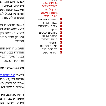
ישנם היום המון צ
בריאות נשים
מפיקים צבעים חומ
העצמת נשים
פיגמנט קטנות שמ
הריון ולידה
מעמד האישה
חמצן או בכלל ללא
נשים - כללי
השערה לא נפתחת 
ספורט וכושר גופני
עבודה וקריירה
כאשר מבצעים צבע
עיצוב ואדריכלות
ברגע שהשערה פתו
עסקים
פיננסים וכספים
ביצוע הצביעה הקב
פרסום ושיווק
זמנית) אשר מסיר
קניות וצרכנות
מחדש.
רוחניות
רפואה ובריאות
האמוניה היא החו
תחבורה ורכב
החדרת צבע השיער
תיירות ונופש
צבע השיער הקבוע 
התהליך עצמו.
מעצב השיער שלי
לדעת
רנה שבולת
מ
אלהם לב (לא נוסה 
שמדובר ביצרן מו
שיוצרו בתנאי לא נ
דרשו ממעצב השיע
אפשר שמצרי הצבע
תשארו יפים ותשמר