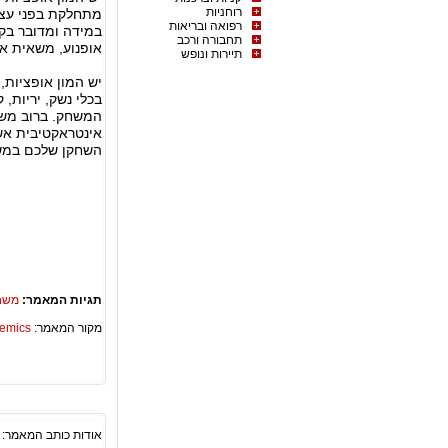
רוחניות
מתחלקת בפני עצ
רפואה ובריאות
במידה ומדובר בק
תחבורה ורכב
אופנוע, משאית או
תיירות ונופש
יש המון אופציות
בכלי נשק, יריות,
המשחק. ברוב משח
אינטראקטיבית אש
השחקן שלכם במשח
תגיות המאמר:
משח
מקור המאמר:
Academics – ספריית 
אודות כותב המאמר: