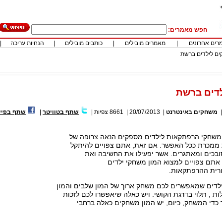
חפש מאמרים:
רים אחרונים
|
מאמרים מובילים
|
כותבים מובילים
|
הנחיות עריכה
|
ם לילדים ברשת
דים ברשת
משחקים באינטרנט
|
20/07/2013
|
8661
צפיות
|
שתף בטוויטר
|
שתף בפיי
 משחקי הרפתקאות לילדים מספקים הנאה צרופה של
ממכרת ככל האפשר. אם זאת, אתם צפויים להיתקל
בכים ומאתגרים. אשר יפעילו את החשיבה ואת
אתם צפויים למצוא המון משחקי ילדים
רית ההרפתקאות.
לדים שמאפשרים לכם משחק ארוך של המון שלבים והמון
ת , תלוי בדרגת הקושי. ויש כאלה שיאפשרו לכם לזכות
 כדי המשחק, כיום, יש המון משחקים כאלה ברחבי