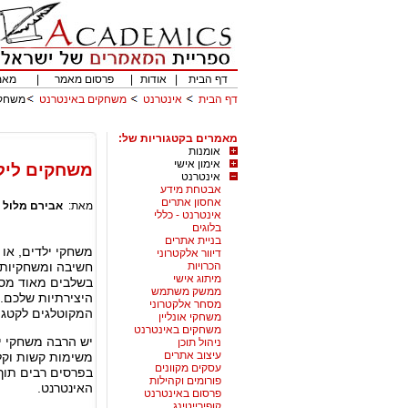
דף הבית
|
אודות
|
פרסום מאמר
|
מאמ
דף הבית
אינטרנט
משחקים באינטרנט
משחקי
מאמרים בקטגוריות של:
אומנות
אימון אישי
משחקים ליל
אינטרנט
אבטחת מידע
אחסון אתרים
מאת:
אבירם מלול
|
אינטרנט - כללי
בלוגים
בניית אתרים
משחקי ילדים, או
דיוור אלקטרוני
הכרויות
חשיבה ומשחקיות 
מיתוג אישי
בשלבים מאוד מסו
ממשק משתמש
היצירתיות שלכם. 
מסחר אלקטרוני
המקוטלגים לקטגו
משחקי אונליין
משחקים באינטרנט
יש הרבה משחקי י
ניהול תוכן
עיצוב אתרים
משימות קשות וקלו
עסקים מקוונים
בפרסים רבים תוך
פורומים וקהילות
האינטרנט.
פרסום באינטרנט
קופירייטינג