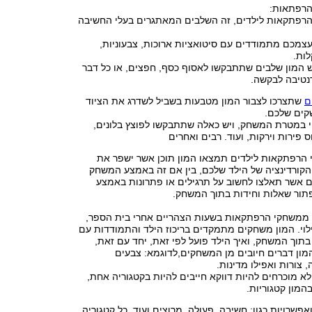
הרפתאות:
רפתקאות לילדים, זה השלבים המאתגרים בעלי החשיבה
מכם מתמודדים עם סיטואציות ארוכות, צבעוניות,
ות.
 המון שלבים שתתבקשו לאסוף כסף, חפצים, או כל דבר
נטיבה לבקשה.
ם
שתצרכו לצבור המון מטבעות בשביל לשדרג את הציוד
קים שלכם.
י במטרת המשחק, ויש כאלה שתתבקשו לפוצץ בלונים,
 פירות וירקות, ועוד. רבים ואחרים
 הרפתקאות לילדים תמצאו המון תוכן אשר ישפר את
קורדינציה של הילד שלכם, בין אם זה באמצע המשחק
ם אשר תאלצו לחשוב על תרגילים או פתרונות באמצע
ור שאלות וחידות בתוך המשחק.
ם ממשחקי הרפתקאות בשעות הצהריים אחרי בית הספר,
לוי. המון משחקים מתמקדים בריכוז הילד והתמודדות עם
וך המשחק, ואיך הילד פועל לפי זאת, יחד עם זאת,
המון דברים חיובים מן המשחקים,לדוגמא: צבעים
צורות ואפילו מדינות.
לא מוכרחים להיות דווקא חייבים להיות בקטגוריה אחת,
המון קטגוריות.
אפשרויות כגון: חשיבה, פעולה, מרוצים ועוד. כל קטגוריה