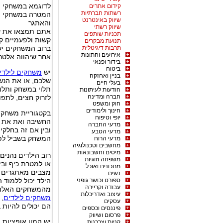
לדוגמא במשחקי 
קידום אתרים
רשתות חברתיות
המטרה במשחקי ה
שיווק באינטרנט
והאתגר
שיווק רשתי
אתם תמצאו את עצ
תכניות שותפים
קשות ולפעמיים קל
תנועת מבקרים
תרבות דיגיטלית
ברוב המשחקים יש
אירועים וחתונות
אחר שיהווה אלטר
בידור ופנאי
ביטוח
יש
משחקים לילדי
בניין ואחזקה
שלכם, או את הנש
בעלי חיים
תלוי במשחק ותלו
הודעות לעיתונות
חברה ומדינה
לזרוק חצים, לתפוס
חוק ומשפט
חינוך ולימודים
בקטגוריית משחקי
יופי וטיפוח
החשיבה ואת את ה
מדעי החברה
ובין אם זה בחלקי
מדעי הטבע
המשחק בשביל לפת
מדעי הרוח
מחשבים וטכנולוגיה
מיסים וחשבונאות
רוב הילדים נהני
משפחה וזוגיות
או למטרת כיף ובי
מתכונים ואוכל
מצבים מאתגרים בת
נשים
ספורט וכושר גופני
הילד יכול ללמוד 
עבודה וקריירה
מהמשחקים האלה, 
עיצוב ואדריכלות
משחקים לילדים
, 
עסקים
הם יכולים להיות ב
פיננסים וכספים
פרסום ושיווק
יש המון אופציות ו
קניות וצרכנות