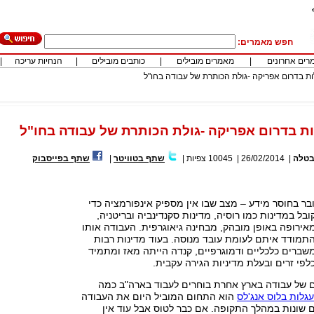
חפש מאמרים:
רים אחרונים
|
מאמרים מובילים
|
כותבים מובילים
|
הנחיות עריכה
|
ת בדרום אפריקה -גולת הכותרת של עבודה בחו"ל
ת בדרום אפריקה -גולת הכותרת של עבודה בחו"ל
טלה
|
26/02/2014
|
10045
צפיות
|
שתף בטוויטר
|
שתף בפייסבוק
ר בחוסר מידע – מצב שבו אין מספיק אינפורמציה כדי
ובל במדינות כמו רוסיה, מדינות סקנדינביה ובריטניה,
ירופה באופן מובהק, מבחינה גיאוגרפית. העבודה אותו
התמודד איתם לעומת עובד מנוסה. בעוד מדינות רבות
שברים כלכליים ודמוגרפיים, קנדה הייתה מאז ומתמיד
לפי זרים ובעלת מדיניות הגירה עקבית.
 של עבודה בארץ אחרת בוחרים לעבוד בארה"ב כמה
גלות בלוס אנג'לס
הוא התחום המוביל היום את העבודה
 שונות במהלך התקופה. אם כבר לטוס אבל עוד אין