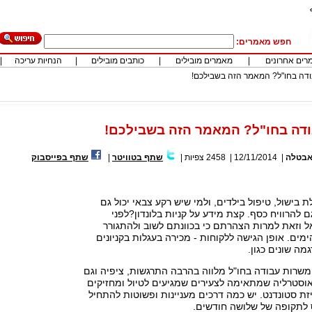
חפש מאמרים:
רים אחרונים
|
מאמרים מובילים
|
כותבים מובילים
|
הנחיות עריכה
|
דה בחו"ל? המאמר הזה בשבילכם!
דה בחו"ל? המאמר הזה בשבילכם!
בטלה
|
12/11/2014
|
2458
צפיות
|
שתף בטוויטר
|
שתף בפייסבוק
ת בישול, טיפול בילדים, ולמי שיש רקע צבאי יכול גם
ם להרוויח כסף. קצת מידע על קניות בלונדון?לפני
ל וזאת למרות הצהרתם כי בכוונתם לשוב ולהתגורר
ימים. אופן הגישה ללקוחות - מכירה בעגלות בקניונים
מה שונים כגון.
משרות עבודה בחו"ל מלווה בהרבה התרגשות, ציפיה וגם
וסטרליה שמתאימה לצעירים שמגיעים לטיול ומחזיקים
ויזת סטונדנט. יש כמה דרכים מעניינות ופשוטות להתחיל
ס לתקופה של שלושה חודשים.