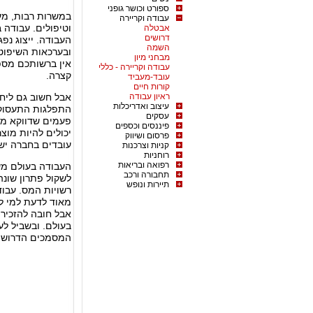
ספורט וכושר גופני
במשרות רבות, מעמ
עבודה וקריירה
וטיפולים. עבודה 
אבטלה
דרושים
העבודה. ייצוג נפ
השמה
ובערכאות השיפוטי
מבחני מיון
אין ברשותכם מספי
עבודה וקריירה - כללי
קצרה.
עובד-מעביד
קורות חיים
ראיון עבודה
אבל חשוב גם ליח
עיצוב ואדריכלות
התפלגות התעסוקה 
עסקים
פעמים שדווקא מקו
פיננסים וכספים
יכולים להיות מוצ
פרסום ושיווק
עובדים בחברה יש
קניות וצרכנות
רוחניות
רפואה ובריאות
העבודה בעולם מש
תחבורה ורכב
לשקול פתרון שונה.
תיירות ונופש
רשויות המס. עבו
מאוד לדעת למי לה
אבל חובה להזכיר
בעולם. ובשביל לע
המסמכים הדרושי