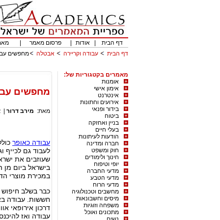
דף הבית
|
אודות
|
פרסום מאמר
|
מאמ
דף הבית
עבודה וקריירה
אבטלה
מחפשים עבו
מאמרים בקטגוריות של:
אומנות
אימון אישי
מחפשים עבו
אינטרנט
אירועים וחתונות
בידור ופנאי
מאת:
מירב דרור
|
א
ביטוח
בניין ואחזקה
בעלי חיים
הודעות לעיתונות
עבודה כאופר
כולל
חברה ומדינה
חוק ומשפט
לעבוד גם לכייף וג
חינוך ולימודים
שעוזבים את ישרא
יופי וטיפוח
בישראל ביום מן ה
מדעי החברה
במכירת מוצרי הדג
מדעי הטבע
מדעי הרוח
כבר בשלב חיפוש 
מחשבים וטכנולוגיה
מיסים וחשבונאות
חששות. עבודה בא
משפחה וזוגיות
דרכון אירופאי או
מתכונים ואוכל
עבודה ואז להיכנ
נשים