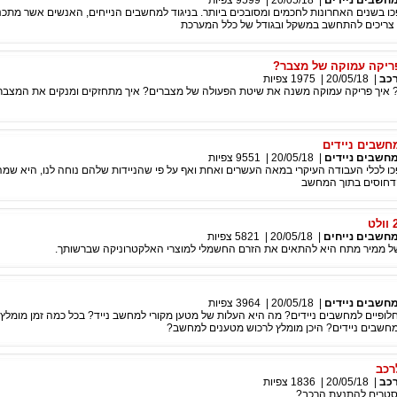
חשבים ניידים
|
20/05/18
|
9599
צפיות
ו בשנים האחרונות לחכמים ומסובכים ביותר. בניגוד למחשבים הנייחים, האנשים אשר מתכנ
צריכים להתחשב במשקל ובגודל של כלל המערכת
ריקה עמוקה של מצבר?
כב
|
20/05/18
|
1975
צפיות
 איך פריקה עמוקה משנה את שיטת הפעולה של מצברים? איך מתחזקים ומנקים את המצבר
חשבים ניידים
חשבים ניידים
|
20/05/18
|
9551
צפיות
ו לכלי העבודה העיקרי במאה העשרים ואחת ואף על פי שהניידות שלהם נוחה לנו, היא שמ
דחוסים בתוך המחשב
חשבים נייחים
|
20/05/18
|
5821
צפיות
 ממיר מתח היא להתאים את הזרם החשמלי למוצרי האלקטרוניקה שברשותך.
חשבים ניידים
|
20/05/18
|
3964
צפיות
ופיים למחשבים ניידים? מה היא העלות של מטען מקורי למחשב נייד? בכל כמה זמן מומלץ
חשבים ניידים? היכן מומלץ לרכוש מטענים למחשב?
רכב
כב
|
20/05/18
|
1836
צפיות
בוסטרים להתנעת הרכב?