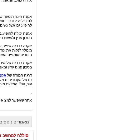
אודות כותב המאמר:
אקנה הינה תופעה שכ
לטיפול יעיל ונכון. 
להופיע גם אצל נשים ש
אקנה יכולה להופיע ב
בסבון עדין ולעשות פ
אקנה בדרגה שנייה, מ
מומלץ לנקות את עור 
חומרים שומניים אשר 
אקנה בדרגה שלישית מ
בסבון פנים עדין ובא
דרגה חמורה של
אקנ
זה של אקנה יהיה מש
עור, עפ"י המלצת מומ
.
אתר שאפשר למצוא 
מאמרים נוספים 
סוללה למחשב ני