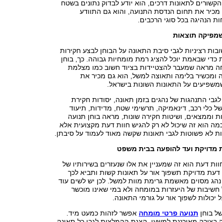
קשורים לתאונות דרכים, הוא יודע לבדוק נתונים בשטח
 מכיר את תחום הנדסת התנועה, והוא גם התוודע
ת הנהיגה בכל סוגי הרכבים.
שמפיקה תוצאות
ות רציניות לגבי סיבת התאונה על הבוחן לבצע חקירות
ת כדי שבאמת יוכל להציג רמת מומחיות גבוהה. כך, בוחן
ה מראה שמעבר להצטיידות בציוד חשוב כמו מצלמת
ה ומכשיר בלימה ותאוצה למשל, הוא גם מכיר את
משפיעים על התאונות השונות בישראל.
לגבי התנהגות של נהגים בזמן תאונה, יסודות חקירת
ל כלי רכב, דינאמיקה, תרשימי שטח, מדידות, תיעוד
ת וממצאים, ושיטות חקירה שונות, מראה בוחן תנועה
מה הוא זה שיכול לא רק להגיש חוות דעת מקצועית אלא
ת לא פשוטות לגבי תאונות שקשה מאוד לעמוד על סיבתן.
ת מדויקת ועד להופעה בבית משפט
וות דעת הוא זה שמעניין את אלו שנעזרים בשירותיו של
דעת מדויקת תשפוך אור על תאונות קשות ותביא לכך
 נהג מסוים מאשמת גרימת מוות למשל. לכן יש לשים עוד
חשיבות של היעזרות במומחה ולא במי שאינו מוכשר
 יכולות לשפוך אור על גורמי התאונה.
ל בוחן
תנועה פרטי מומחה
אפשר לזהות כמעט מיד.
 בצורה מאורגנת למשעי, הצגת ההמלצות לגבי כל תאונה,