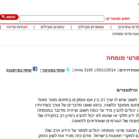
חפש מאמרים:
רים אחרונים
|
מאמרים מובילים
|
כותבים מובילים
|
הנחיות עריכה
|
נועה פרטי מומחה
פרטי מומחה
נות דרכים
|
05/11/2014
|
3195
צפיות
|
שתף בטוויטר
|
שתף בפייסבוק
הרלוונטיים
חשוב שיש לו ערך רב בין אם עוסקים בתחום מוכר מאוד
חום ממוקד כלשהו. ברגע שאנו מדברים על צורך בשירותיו
ו יכולים להבין מיד עד כמה חשוב שיהיה מדובר במומחה
 ידע חלקי או שהוא לא יכול להציג ניסיון רב בחקירה של
פענוח של הגורמים שאחראים לתאונה.
 תנועה פרטי מומחה יכולים לספר על הידע הרב שלו
ם למקרי תאונות בישראל. אדם כזה מכיר את לשון החוק