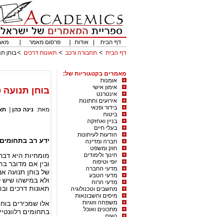
דף הבית
|
אודות
|
פרסום מאמר
|
מאמ
דף הבית
תחבורה ורכב
תאונות דרכים
בוחן ת
מאמרים בקטגוריות של:
אומנות
אימון אישי
בוחן תנועה 
אינטרנט
אירועים וחתונות
בידור ופנאי
מאת:
נינה כהן
|
תאו
ביטוח
בניין ואחזקה
בעלי חיים
הודעות לעיתונות
ידע רב בתחומים 
חברה ומדינה
חוק ומשפט
חינוך ולימודים
מומחיות היא דבר 
יופי וטיפוח
ובין אם מדובר בת
מדעי החברה
של בוחן תנועה אנ
מדעי הטבע
ולא במישהו שיש לו
מדעי הרוח
תאונות דרכים וב
מחשבים וטכנולוגיה
מיסים וחשבונאות
משפחה וזוגיות
אלו שמכירים בוחן
מתכונים ואוכל
בתחומים רלוונטיי
נשים