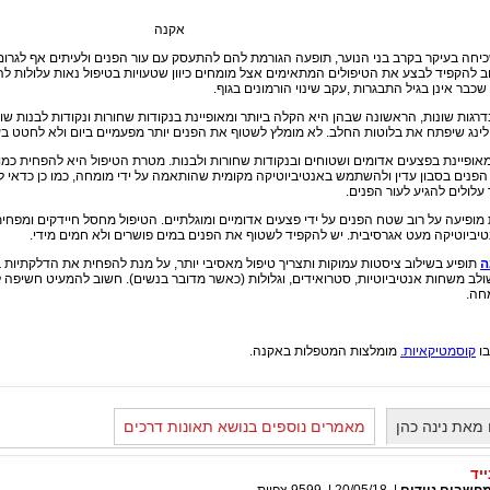
אקנה
יחה בעיקר בקרב בני הנוער, תופעה הגורמת להם להתעסק עם עור הפנים ולעיתים אף לגרום
חשוב להקפיד לבצע את הטיפולים המתאימים אצל מומחים כיוון שטעויות בטיפול נאות עלולות ל
כבר אינן בגיל התבגרות ,עקב שינוי הורמונים בגוף.
דרגות שונות, הראשונה שבהן היא הקלה ביותר ומאופיינת בנקודות שחורות ונקודות לבנות שו
ילינג שיפתח את בלוטות החלב. לא מומלץ לשטוף את הפנים יותר מפעמיים ביום ולא לחטט בע
אופיינת בפצעים אדומים ושטוחים ובנקודות שחורות ולבנות. מטרת הטיפול היא להפחית כמ
הפנים בסבון עדין ולהשתמש באנטיביוטיקה מקומית שהותאמה על ידי מומחה, כמו כן כדאי ל
עלולים להגיע לעור הפנים.
ופיעה על רוב שטח הפנים על ידי פצעים אדומיים ומוגלתיים. הטיפול מחסל חיידקים ומפח
נטיביוטיקה מעט אגרסיבית. יש להקפיד לשטוף את הפנים במים פושרים ולא חמים מידי.
ה
תופיע בשילוב ציסטות עמוקות ותצריך טיפול מאסיבי יותר, על מנת להפחית את הדלקתיות 
ולב משחות אנטיביוטיות, סטרואידים, וגלולות (כאשר מדובר בנשים). חשוב להמעיט חשיפה
חה.
בו
קוסמטיקאיות.
מומלצות המטפלות באקנה.
מאת נינה כהן
מאמרים נוספים בנושא תאונות דרכים
יד