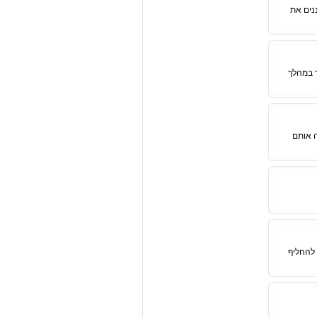
נים את
 במהלך
ה אותם
 להחליף