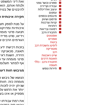
ואת דיני המשפט ה
ספורט וכושר גופני
ולנתח אותם, הוא
עבודה וקריירה
להיבטים של בטיחו
עיצוב ואדריכלות
עסקים
פיננסים וכספים
חקירה איכותית 
פרסום ושיווק
קניות וצרכנות
על מנת לספק תשוב
רוחניות
איכותיות ומדויקו
רפואה ובריאות
תנועה פרטי מומח
תחבורה ורכב
אופנועים
וידיאו, סרט מדיד
אופניים
הגורמים הרבים ש
ביטוח
ליסינג והשכרת רכב
בזכות רכישת ידע 
מוטוריקה
תאונה, מכאניקה ש
רכב
הזירה, השגת ראיו
שייט ויאכטות
תאונות דרכים
פרטי מומחה עד כ
תחבורה ורכב - כללי
אף לפתור תעלומו
תעופה
תיירות ונופש
מגיבוש חוות דע
הנושא של גיבוש ח
מומחה כזה. חוות 
שניתן יהיה לזכות
יותר את הדגש על 
מספיק או אינו בעל
את רמת עבודתו ש
גיבוש תיק החקירה