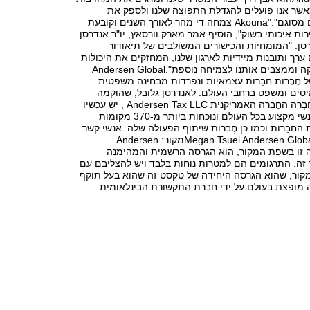
כאשר אנו פועלים להגדלת התפוצה שלנו ולספק את
הפתרונות הטובים מסוגם"."Akouna צמחה די מהר לאורך השנים וקובעת
ת איכותי בשוק", הוסיף אמר מארק וורסאץ, יו"ר אנדרסן
רסן. "המומחיות והכישורים המשולבים של תיאודור
ערך ותובנות מיידיות לארגון שלנו, המחזקים את היכולות
שלנו ברחבי אפריקה וממצבים אותנו לצמיחה נוספת".Andersen Global
של חֶבְרות חבֵרות עצמאיות ונפרדות מבחינה משפטית
יסים ומשפט ברחבי העולם. לאנדרסן גלובל, שהוקמה
ב-2013 על ידי החֶבְרה החֲבֵרה האמריקנית Andersen Tax LLC , יש עכשיו
יותר מ-12,000 אנשי מקצוע בכל העולם ונוכחות ביותר מ-370 מקומות
 החבֵרות וכמו כן חֶברות שיתוף הפעולה שלה. אנשי קשר:
Megan Tsuei Andersen Global 415-764-2700מקור: Andersen
 הודעה זו בשפת המקור, הוא הגרסה הרשמית והמהימנה
זה. התרגומים הם למטרות נוחות בלבד ויש להצליבם עם
ר, שהוא הגרסה היחידה של טקסט זה שהוא בעל תוקף
ה מופצת בעולם על ידי חברת התקשורת הבינלאומית