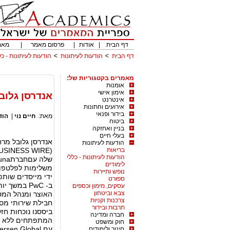
דף הבית
|
אודות
|
פרסום מאמר
|
מאמ
דף הבית
הודעות לעיתונות
הודעות לעיתונות - כל
מאמרים בקטגוריות של:
אומנות
אימון אישי
אנדרסן גלוב
אינטרנט
אירועים וחתונות
בידור ופנאי
מאת:
חיים נוי
|
הוד
ביטוח
בניין ואחזקה
בעלי חיים
הודעות לעיתונות
בריאות
הודעות לעיתונות - כללי
לימודים
נופש ותיירות
ידי מייסדים שותפ
ספורט
עסקים, מימון וכספים
צבא וביטחון
האוצר ומנהל המס
צרכנות וקניות
חבילת שירותי מס 
תרבות ובידור
ביססנו נוכחות חז
חברה ומדינה
המתפתחים ללא הרף
חוק ומשפט
חינוך ולימודים