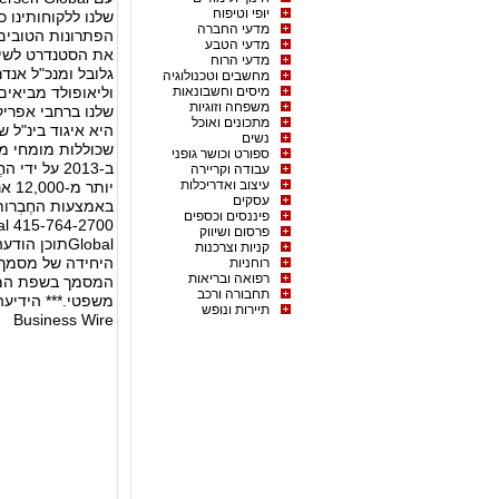
יופי וטיפוח
שלנו ללקוחותינו 
מדעי החברה
מדעי הטבע
את הסטנדרט לשירו
מדעי הרוח
גלובל ומנכ"ל אנד
מחשבים וטכנולוגיה
מיסים וחשבונאות
וליאופולד מביאים 
משפחה וזוגיות
מתכונים ואוכל
היא איגוד בינ"ל 
נשים
שכוללות מומחי מ
ספורט וכושר גופני
עבודה וקריירה
עיצוב ואדריכלות
עסקים
באמצעות החֶבְרות
פיננסים וכספים
פרסום ושיווק
Globalתוכן
קניות וצרכנות
היחידה של מסמך 
רוחניות
רפואה ובריאות
המסמך בשפת המקו
תחבורה ורכב
משפטי.*** הידיע
תיירות ונופש
Business Wire