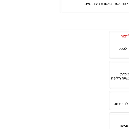
יים לייצור
ריאגנטים דיאוטריומים ברמת פרמיום סרי התאמה לסינתזת OLED, כדי לספק
 ממוקדת
ייה ח'ליפה
'ון בטיסט
יעד חשוב בתביעה