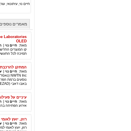
חיים נוי, עיתונאי, עורך ראשי סוכנות החדשות הבינ"ל PA
מאמרים נוספים 
OLED
מאת:
חיים נוי
|
ה
תמיכה לכל התעשייה,
המתקן להרכבת רכב חשמלי של NWTN בא
מאת:
חיים נוי
|
ע
נוסעים ברמת הפרמי
באבו דאבי (KEZAD), מתבצעת בהתאם ללוח הזמנים, והוא יושלם ברבעון הרביעי של 2022.
עיניים על פעילו
מאת:
חיים נוי
|
ה
אירוע הפתיחה בהשת
רוזן, יועץ לאומי למשקיעי
מאת:
חיים נוי
|
ע