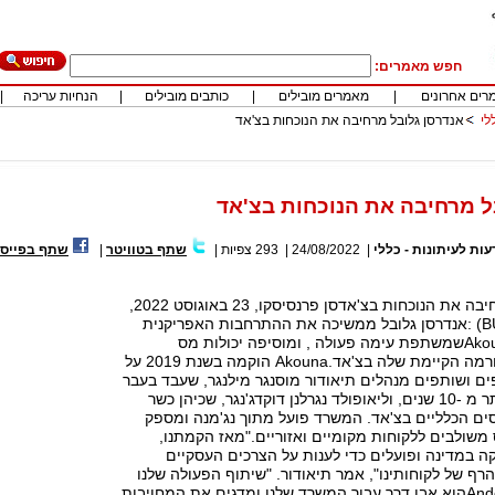
חפש מאמרים:
רים אחרונים
|
מאמרים מובילים
|
כותבים מובילים
|
הנחיות עריכה
|
לי
אנדרסן גלובל מרחיבה את הנוכחות בצ'אד
ל מרחיבה את הנוכחות בצ'אד
עות לעיתונות - כללי
|
24/08/2022
|
293
צפיות
|
שתף בטוויטר
|
שתף בפייסב
אנדרסן גלובל מרחיבה את הנוכחות בצ'אדסן פרנסיסקו, 23 באוגוסט 2022,
(BUSINESS WIRE) :אנדרסן גלובל ממשיכה את ההתרחבות האפריקנית
שלה עםחברתAkounaשמשתפת עימה פעולה , ומוסיפה יכולות מס
משלימות לפלטפורמה הקיימת שלה בצ'אד.Akouna הוקמה בשנת 2019 על
ים ושותפים מנהלים תיאודור מוסנגר מילנגר, שעבד בעבר
ב- PwC במשך יותר מ -10 שנים, וליאופולד נגרלנן דוקדג'נגר, שכיהן כשר
ים הכלליים בצ'אד. המשרד פועל מתוך נג'מנה ומספק
משולבים ללקוחות מקומיים ואזוריים."מאז הקמתנו,
קה במדינה ופועלים כדי לענות על הצרכים העסקיים
 של לקוחותינו", אמר תיאודור. "שיתוף הפעולה שלנו
עם Andersen Globalהוא אבן דרך עבור המשרד שלנו ומדגים את המחויבות