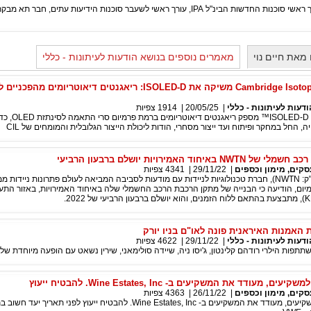
I, עורך ראשי לשעבר סוכנות הידיעות עתים, חבר תא מבקרי התיאטרון באגודת העיתונאים.
מאת חיים נוי
מאמרים נוספים בנושא הודעות לעיתונות - כללי
Cambridge Isotope Laboratories משיקה את ISOLED-D: ריאגנטים דיאוטריומים מהפכנ
ודעות לעיתונות - כללי
|
20/05/25
|
1914
צפיות
קו המוצרים החדש ISOLED-D™ מספק 
 החל במחקר ופיתוח ועד ייצור מסחרי, הודות ליכולת הייצור הגלובלית והמומחים של CIL
יחוד האמירויות יושלם ברבעון הרביעי
סקים, מימון וכספים
|
29/11/22
|
4341
צפיות
NWTN Inc (נאסד"ק: NWTN), חברת טכנולוגיות לניידות עם מודעות לסביבה המביאה לעולם פתרונות ניידות
ום, הודיעה כי הבנייה של מתקן הרכבת הרכב החשמלי שלה באיחוד האמירויות, באזור התעש
ת האמנות האיראנית פונה לאו"ם בניו יורק
ודעות לעיתונות - כללי
|
29/11/22
|
4622
צפיות
תפות הילרי רודהם קלינטון, ג'יסו ניה, שיידה סולימאני, שירין נשאט עם הופעה מיוחדת של ג
ם, מעודד את המשקיעים ב- Wine Estates, Inc. להבטיח ייעוץ
סקים, מימון וכספים
|
26/11/22
|
4363
צפיות
רוזן, יועץ לאומי למשקיעים, מעודד את המשקיעים ב- Wine Estates, Inc. להבטיח ייעוץ לפני תאריך 