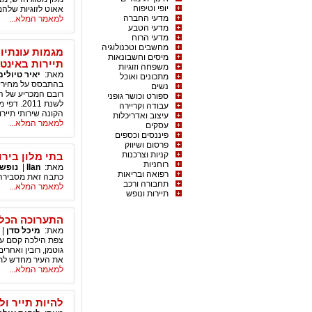
יופי וטיפוח
אאוט לזוגיות שלהם,
מדעי החברה
למאמר המלא...
מדעי הטבע
מדעי הרוח
מחשבים וטכנולוגיה
מיסים וחשבונאות
תיירות באינט
משפחה וזוגיות
מאת:
יאיר טיולים
מתכונים ואוכל
בהתבסס על מחירי ב
נשים
ספורט וכושר גופני
לשנת 11
עבודה וקריירה
הקונה שירותי תייר
עיצוב ואדריכלות
למאמר המלא...
עסקים
פיננסים וכספים
פרסום ושיווק
קניות וצרכנות
בתי מלון ביר
רוחניות
מאת:
Ilan
|
נופש 
רפואה ובריאות
כתבה זאת מסבירה כ
תחבורה ורכב
למאמר המלא...
תיירות ונופש
התערוכה הכלל
מאת:
מיכל סדן
|
צפת הילכה קסם על 
גוטמן, רובין ואחרי
את העיר מחדש לתי
למאמר המלא...
להיות תייר ו