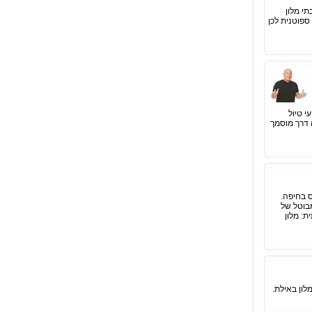
י מלון
ספוטנית לכן
ל מנת להשלים את השביל. על כן חילקנו עבורכם את השביל ל 75 קטעי טיול
ה דרך מוסמך
ס בחיפה.
מבוטל של
ת: מלון
לון באילת.