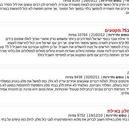
רי
|
נופש ותיירות
|
26/03/12
|
9145
צפיות
תרון גדול כאשר מעונינים לצאת משגירת עבודה, לימודים לכן רבים עושים את ליל הסדר בבת
ריכים את השהייה להמשך בלויי במשך חול המועד ,אך אירגון חופשה לא יכול להעשות בצורה 
 .
ם
נופש ותיירות
|
21/02/12
|
10764
צפיות
ד אילת עובר בנופי ישראל המרהיבים ביותר ומשמש טרק אתגרי וארוך לאלו שזמנם בידם.
אורך השביל הוא 900 ק"מ והטרק לאורכו נמשך מספר חודשים. אך רוב עם ישראל אינו יכול להרשות לעצמו
להעלם מהבית והעבודה למספר חודשים ע
א מצריכים לינת שטח. עמותת טיולים ואגדות תוציא טיולים מוזלים למסלולים אלו בליווי מור
ועדים: חותמת בדרכון עם סיום המקטע וגביע למסיימי השביל כולו!
s
|
נופש ותיירות
|
02/02/11
|
9438
צפיות
ינוקים ובכלל, לגלות דברים שאנשים אחרים עדיין לא גילו, כמו למשל את מלון בוטיק טמפלר
בות בעולם, הפלז'ר והביזנס, נאלצתי לא אחת ללון בבתי מלון והספקתי להתנסות במגוון לא 
ד העדפתי דברים טובים ו"בחבילות קטנות" ואיכותיות, אחת מהם היא פנינה ים תיכונית אמיתי
פלרס.
לון באילת
נופש ותיירות
|
19/12/10
|
9752
צפיות
תי מלון באילת חשוב לבדוק את מלוא האינפורמציה לגבי כול מלון. להלן כמו טיפים על בתי מ