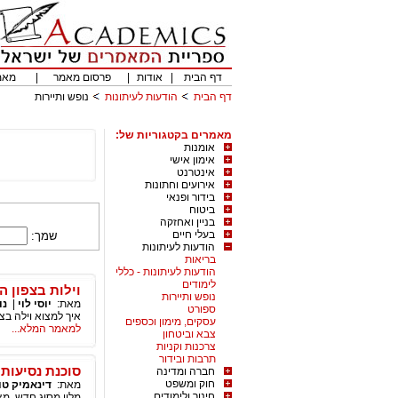
דף הבית
|
אודות
|
פרסום מאמר
|
מאמ
דף הבית
הודעות לעיתונות
נופש ותיירות
מאמרים בקטגוריות של:
אומנות
אימון אישי
אינטרנט
אירועים וחתונות
בידור ופנאי
ביטוח
בניין ואחזקה
בעלי חיים
שמך:
הודעות לעיתונות
בריאות
הודעות לעיתונות - כללי
לימודים
וילות בצפון ה
נופש ותיירות
מאת:
יוסי לוי
|
נו
ספורט
איך למצוא וילה ב
עסקים, מימון וכספים
למאמר המלא...
צבא וביטחון
צרכנות וקניות
תרבות ובידור
סוכנת נסיעות 
חברה ומדינה
חוק ומשפט
מאת:
דינאמיק טו
חינוך ולימודים
מלון מסוג חדש, מצי