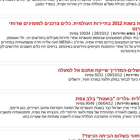
 בשילוב חבילת סופ"ש הכוללת עורכי דין ואירוח יוקרתי, בנפרד כמובן.
מגמות עונתיות בשנת 2012 בתיירות העולמית. כלים צרכנים למזמינים שרותי
רנט
|
נופש ותיירות
|
28/10/12
|
10034
צפיות
תי המלון הממוצעים שנאספו מעשרות אתרי תיירות מובילים בחודשים יוני, יולי ואוגוסט,
רובם המכריע של היעדים הנמצאים בדרום מזרח אסיה, ארה"ב ו-MENA חווה עלייה חדה ומשמעו
20. דפי מידע על כל אתרי ההזמנות הקיימים והידועים באיכותם. בדפים יהיו כלים חשובים הדרושים ל
ות באינטרנט
ושלים-המדריך שייקח אתכם אל למעלה
ותיירות
|
09/10/12
|
9231
צפיות
יצד לבחור במלון חלומי במרכז העיר, ירושלים
ית -גלריה "בועטת" בלב צפת
נופש ותיירות
|
06/04/12
|
9049
צפיות
ציירי ארץ ישראל כבר בשנות העשרים של המאה הקודמת ומיטב הציירים, כגון זריצקי,
ם, נמשכו לאווירה המיוחדת של צפת ולאור הייחודי לה, והנציחו את נופיה, סימטאותיה ותושבי
ירני הארץ, מחזירה התערוכה הכללית עטרה ליושנה ופותחת את שעריה בחג.
לחזור בשלום הביתה הכיצד?