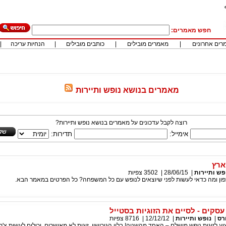
חפש מאמרים:
רים אחרונים
|
מאמרים מובילים
|
כותבים מובילים
|
הנחיות עריכה
|
מאמרים בנושא נופש ותיירות
רוצה לקבל עדכונים על מאמרים בנושא נופש ותיירות?
אימייל:
תדירות:
ארץ
פש ותיירות
|
28/06/15
|
3502
צפיות
צפון ומה כדאי לעשות לפני שיוצאים לנופש עם כל המשפחה? כל הפרטים במאמר הבא.
עסקים - לסיים את הזוגיות בסטייל
רס
|
נופש ותיירות
|
12/12/12
|
8716
צפיות
ע לזוגות נופש מושלם – האחד מהשניה! בלון הגירושין, זוגות לא מאושרים, יכולים לעשות צ'ק