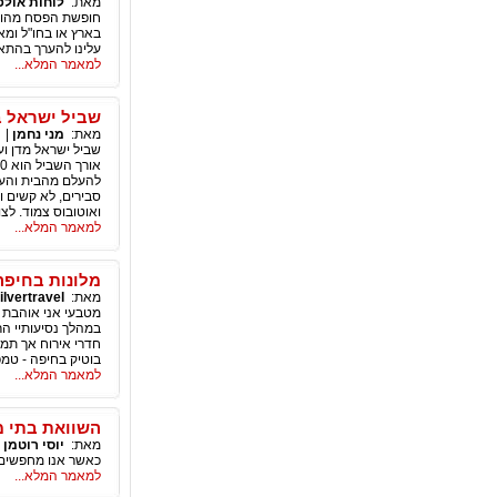
מאת:
לוחות אולפ
חופשת הפסח מהוה י
בארץ או בחו"ל ומא
עלינו להערך בהתאם
למאמר המלא...
שביל ישראל ב75 מקטעי
מאת:
מני נחמן
|
שביל ישראל מדן וע
סבירים, לא קשים ול
ואוטובוס צמוד. לצ
למאמר המלא...
מלונות בחיפה
מאת:
ilvertravel
מטבעי אני אוהבת פ
במהלך נסיעותיי הר
חדרי אירוח אך תמי
בוטיק בחיפה - טמ
למאמר המלא...
השוואת בתי מ
מאת:
יוסי רוטמן
|
כאשר אנו מחפשים ב
למאמר המלא...