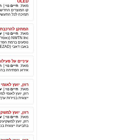
OLED
מאת:
חיים נוי
|
ה
תמיכה לכל התעשייה,
המתקן להרכבת רכב חשמלי של NWTN בא
מאת:
חיים נוי
|
ע
נוסעים ברמת הפרמי
באבו דאבי (KEZAD), מתבצעת בהתאם ללוח הזמנים, והוא יושלם ברבעון הרביעי של 2022.
עיניים על פעילו
מאת:
חיים נוי
|
ה
אירוע הפתיחה בהשת
רוזן, יועץ לאומי למשקיעי
מאת:
חיים נוי
|
ע
ייצוגית בניירות ערך – 
רוזן, יועץ למשקיעים בע
מאת:
חיים נוי
|
ע
בתביעה ייצוגית בנייר