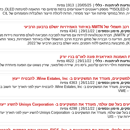
ודעות לעיתונות - כללי
|
20/05/25
|
1913
צפיות
קו המוצרים החדש ISOLED-D™ מספק 
 החל במחקר ופיתוח ועד ייצור מסחרי, הודות ליכולת הייצור הגלובלית והמומחים של CIL
יחוד האמירויות יושלם ברבעון הרביעי
סקים, מימון וכספים
|
29/11/22
|
4341
צפיות
NWTN Inc (נאסד"ק: NWTN), חברת טכנולוגיות לניידות עם מודעות לסביבה המביאה לעולם פתרונות ניידות
ום, הודיעה כי הבנייה של מתקן הרכבת הרכב החשמלי שלה באיחוד האמירויות, באזור התעש
ת האמנות האיראנית פונה לאו"ם בניו יורק
ודעות לעיתונות - כללי
|
29/11/22
|
4622
צפיות
תפות הילרי רודהם קלינטון, ג'יסו ניה, שיידה סולימאני, שירין נשאט עם הופעה מיוחדת של ג
ם, מעודד את המשקיעים ב- Wine Estates, Inc. להבטיח ייעוץ
סקים, מימון וכספים
|
26/11/22
|
4363
צפיות
רוזן, יועץ לאומי למשקיעים, מעודד את המשקיעים ב- Wine Estates, Inc. להבטיח ייעוץ לפני תאריך 
VWE
ל שם עולמי, מעודד את המשקיעים ב- Unisys Corporation להשיג ייעוץ
סקים, מימון וכספים
|
26/11/22
|
4298
צפיות
רוזן, יועץ למשקיעים בעל שם עולמי, מעודד את המשקיעים ב- Unisys Corporation להשיג ייעוץ 
ות ערך – UIS