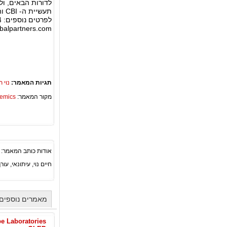
לפרטים נוספים: St Kitts and Nevis PR Government of St. Kitts and Nevis +27828215664
balpartners.com
תגיות המאמר:
נוי 
מקור המאמר:
Academics – ספריית 
אודות כותב המאמר:
חיים נוי, עיתונאי, עורך ראשי סוכנות החדשות הבינ"ל PA
מאמרים נוספים 