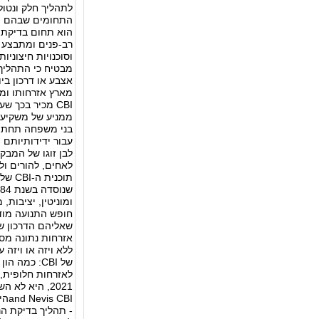
לתהליך חלק ונטול
התחומים שבהם המ
הוא תחום בדיקת ה
וסוכנויות חיצוני
מבטיח כי התהליך
אצבע או דרכון בי
מארץ אזרחותו ומ
CBI מכיר בכך 
ממניע של משקיעים
בני משפחה תחת יי
עבור ידידותיותם
לאחים, להורים ו
תוכנ
חופש התנועה מוד
שאליהם הדרכון ש
של CBI: כמ
BI
- תהליך בדיקת ה