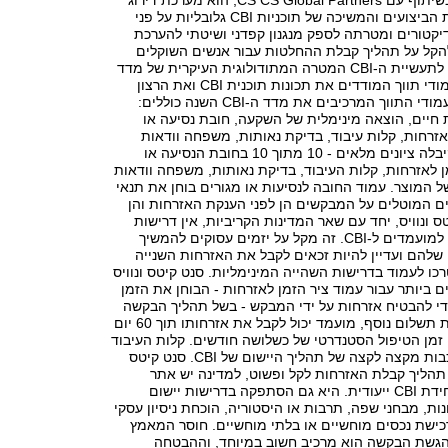
הפייננשל טיימס בשיתוף עם CS CS Global Partners, הוא מערכת דירוג
שנועדה למדוד את הביצועים והמשיכה של תוכניות CBI גלובליות על פני
דיקטורים ומטרתה לספק מנגנון קפדני ושיטתי להערכת
להקל על תהליך קבלת ההחלטות עבור אנשים השוקלים
אותן, ולהביא ערך לתעשיית ה-CBI המטרה המתודולוגית העיקרית של מדד
CBI היא לבודד עמודי תווך המודדים את תכונות תוכנית CBI ואת הרצון
השיפוטי. תשעת עמודי התווך המרכיבים את מדד ה-CBI השנה כוללים:
חיים, הוצאה מינימלית של השקעה, חובת נסיעה או
לאזרחות, קלות עיבוד, בדיקת נאותות, משפחה וודאות
המוצר. המדינה קיבלה ציונים מלאים - 10 מתוך 10 בחובת הנסיעה או
ן לאזרחות, קלות העיבוד, בדיקת נאותות, משפחה וודאות
ל המוצר. עמוד החובה לנסיעות או מגורים בוחן את תנאי
ים המוטלים על המבקשים הן לפני הענקת האזרחות והן
ס ונוויס, יחד עם שאר המדינות הקריביות, אין דרישות
נסיעה או תושבות למועמדים ל-CBI. זה מקל על יזמים עסוקים להמשיך
שלהם ועדיין להיות זכאים לקבל את האזרחות השנייה
ו לעמוד בדרישות השהייה המינימליות. סנט קיטס ונוויס
ים ביותר עבור עמוד ציר הזמן לאזרחות - הבוחן את הזמן
י להבטיח אזרחות על ידי המבקש - בשל תהליך הבקשה
המואץ שבו תמורת תשלום נוסף, מועמד יכול לקבל את אזרחותו תוך 60 יום
זמן הטיפול הסטנדרטי של כשלושה חודשים. קלות העיבוד
מודדת את המורכבות מקצה לקצה של תהליך היישום של CBI. סנט קיטס
 תהליך קבלת האזרחות לקל ופשוט, למדינה יש אתר
ממשלתי רשמי ויחידת CBI ייעודית. היא גם הסתפקה בדרישות יישום
נות, מבחני שפה, תרבות או היסטוריה, הוכחת ניסיון עסקי
רכישת נכסים מוחשיים או בלתי מוחשיים. חוסר המאמץ
הגשת הבקשה הוא מרכיב חשוב במיוחד, וההבטחה