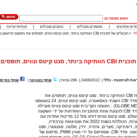
חפש מאמרים:
רים אחרונים
|
מאמרים מובילים
|
כותבים מובילים
|
הנחיות עריכה
|
לי
הבעלים של תוכנית CBI הוותיקה ביותר, סנט קיטס ונוויס, תופסים את המקום הראשון
הבעלים של תוכנית CBI הוותיקה ביותר, סנט קיטס ונווי
עות לעיתונות - כללי
|
24/08/2022
|
296
צפיות
|
שתף בטוויטר
|
שתף בפייסב
הבעלים של תוכנית CBI הוותיקה ביותר, סנט קיטס ונוויס, תופסים את
המקום הראשון במדד CBI השנתי באסאטרה, סנט קיטס ונוויס, 24 באוגוסט
2022, (GLOBE NEWSWIRE) : האומה הקריבית סנט קיטס ונוויס מובילה
השנה את דירוג מדד CBI להצעת אחת מתוכניות האזרחות על ידי השקעה
(CBI) מהטובות בעולם. סנט קיטס ונוויס דורגו מול 12 מדינות אחרות עם
תוכניות CBI מבצעיות, הכוללות בשנת 2022 את אנטיגואה וברבודה,
 דומיניקה, מצרים, גרנדה, ירדן, מלטה, מונטנגרו, סנט
לוסיה, טורקיה וונואטו. מדד CBI, שפורסם על ידי מגזין PWM, פרסום של