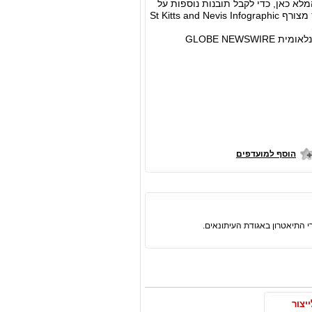
 הבאים, ולתת למשקיעים שרוצים להשאיר מורשת, שקט נפשי. הורידו את מדד ה- CBI המלא כאן, כדי לקבל תובנות נוספות על
תעשיית ה- CBI והערכה מלאה של תוכניות ה- CBI של 12 תחומי השיפוט האחרים בדירוג. קובץ מצורף St Kitts and Nevis Infographic
GLOBE NEW
הוסף למועדפים
יים לייצור