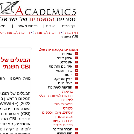
דף הבית
|
אודות
|
פרסום מאמר
|
מאמ
דף הבית
הודעות לעיתונות
הודעות לעיתונות - כל
CBI השנתי
מאמרים בקטגוריות של:
אומנות
אימון אישי
אינטרנט
CBI השנתי
אירועים וחתונות
בידור ופנאי
ביטוח
מאת:
חיים נוי
|
הוד
בניין ואחזקה
בעלי חיים
הודעות לעיתונות
בריאות
הודעות לעיתונות - כללי
לימודים
נופש ותיירות
ספורט
עסקים, מימון וכספים
צבא וביטחון
צרכנות וקניות
אוסטריה, קמבודיה,
תרבות ובידור
חברה ומדינה
חוק ומשפט