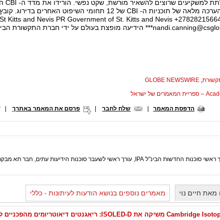
לדורות
nandi.canning@csglo
*** הידיעה מופצת בעולם על ידי חברת התקשורת הבינלאומית SWIRE
תקשורת
,
GLOBE NEWSWIRE
המאמרים של ישראל
הדפסת המאמר
|
שלח לחבר
|
פרסם את המאמר באתרך
|
I, עורך ראשי לשעבר סוכנות הידיעות עתים, חבר תא מבקרי התיאטרון באגודת העיתונאים.
מאת חיים נוי
מאמרים נוספים בנושא הודעות לעיתונות - כללי
Cambridge Isotope Laboratories משיקה את ISOLED-D: ריאגנטים דיאוטריומים מהפכנ