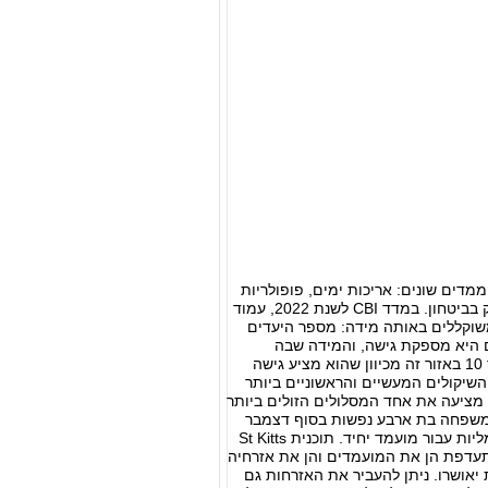
ת של מוצר. מדד CBI מודד ודאות בחמישה ממדים שונים: אריכות ימים, פופולריות
ומוניטין, יציבות, מוניטין ויכולת הסתגלות - היבטים שהתוכנית של סנט קיטס ונוויס יכולה לתקתק בביטחון. במדד CBI לשנת 2022, עמוד
שוקללים באותה מידה: מספר היעדים
 היא מספקת גישה, והמידה שבה
אזרחות נתונה מספקת זכויות התנחלות במדינות אחרות. סנט קיטס ונוויס השיגו ציון של 7 מתוך 10 באזור זה מכיוון שהוא מציע גישה
ודד את אחד השיקולים המעשיים והראשוניים ביותר
ויס מציעה את אחד המסלולים הזולים ביותר
 על פי שהיא סיימה את הצעת הזמן המוגבלת שלה בסך 150,000 דולר למשפחה בת ארבע נפשות בסוף דצמבר
2021, היא לא השפיעה על הציון שלה, 5 מתוך 10, מכיוון שהציונים מבוססים על השקעות מינימליות עבור מועמד יחיד. תוכנית St Kitts
ה שמתעדפת הן את המועמדים והן את אזרחיה
אושרו. ניתן להעביר את האזרחות גם