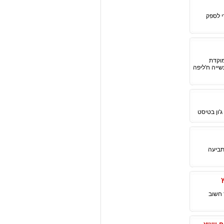
ריאגנטים דיאוטריומים ברמת פרמיום סרי התאמה לסינתזת OLED, כדי לספק
 ממוקדת
ייה ח'ליפה
'ון בטיסט
יעד חשוב בתביעה
לפני תאריך יעד חשוב