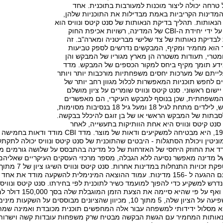
 טרחה יכולה ליצור מוכנות למעורבות בתוכנית. אחד
דינות הקריביות באמת מבדילות את התוכניות שלהן,
נאותות. תהליך בדיקת הנאותות של סנט קיטס ונוויס הוא
רב-פנים ומתבצע על ידי יחידת ה-CBI של המדינה, רשויות אכיפת החוק
ות לבדיקת נאותות של צד שלישי מבריטניה ומארה"ב. זה
 הוא מחמיר ומקיף, המבקשים נדרשים לספק טביעות
ומטרי, תעודות משטרה הן מארץ מגוריו של המבקש והן
ידע תומך מקיף ביחס למקור הכספים של המבקש. מדד
שעלייתם של מערכות יחסים משפחתיות מורכבות יותר ויותר
 לחפש תוכניות המאפשרות לכלול מגוון רחב יותר של
שום ראשוני. סנט קיטס ונוויס שומרים על ציון מושלם
 המשפחתית, שכן בנוסף למבקש העיקרי, הם מאפשרים
לבן זוגו של המבקש, לילדים מתחת לגיל 18 ומעל גיל 18 בנסיבות מסוימות,
לסבתות של המבקש הראשי או של בן זוגם להיכלל בבקשה.
ית ה-CBI של סנט קיטס ונוויס היא אחת הוותיקות בתעשייה, לאחר
שנוסדה בשנת 1984, היא מבטיחה למשקיעים ודאו
ד את החוזק היחסי של האזרחות של כל מדינה בהתבסס על שלושה גורמים מ
ל מדינה מאפשר נסיעה ללא הגבלה, מספר מרכזי העסקים העיקריים שאליהם
ללא ויזה או ויזה עם ההגעה ל -156 מדינות. עמוד ההוצאה המינימלית להשקעה מ
ה הון נדרש למשקיע כדי להפוך למועמד כשיר לתוכנית לפי בחירתו. סנט קיטס ונו
לאזרחות חלופית, ואף
and Nevis Cהיא מסלול ידידותי למשפחה עבור אלה המחפשים תוכנית מכובדת ואמינ
נאותות המחמיר עם הגשת הבקשה מבטיח שרק משפחות עובדות קשה וישרות י