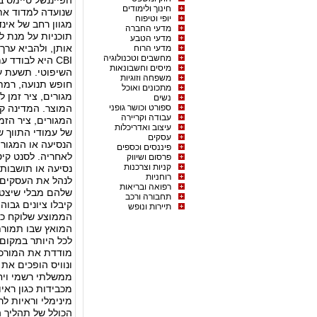
חינוך ולימודים
יופי וטיפוח
מגוון רחב של אינ
מדעי החברה
תוכניות על מנת 
מדעי הטבע
מדעי הרוח
מחשבים וטכנולוגיה
מיסים וחשבונאות
משפחה וזוגיות
חופש תנועה, רמת 
מתכונים ואוכל
מגורים, ציר זמן 
נשים
ספורט וכושר גופני
עבודה וקריירה
המגורים, ציר הזמ
עיצוב ואדריכלות
של עמודי התווך ש
עסקים
הנסיעה או המגור
פיננסים וכספים
לאחריה. לסנט קיט
פרסום ושיווק
קניות וצרכנות
רוחניות
לנהל את העסקים 
רפואה ובריאות
שלהם מבלי שיצטרכ
תחבורה ורכב
קיבלו ציונים גבוה
תיירות ונופש
הממוצע שלוקח כד
לכל היותר במקום 
ונוויס הופכים את
מכבידות כגון ראיו
מינימלי וראיות ל
הכולל של תהליך 